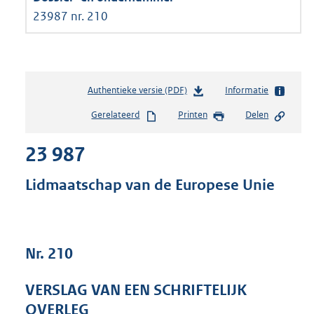
23987 nr. 210
Authentieke versie (PDF)
b
Informatie
e
Gerelateerd
Printen
Delen
s
t
23 987
a
n
d
Lidmaatschap van de Europese Unie
s
g
r
o
Nr. 210
o
t
t
VERSLAG VAN EEN SCHRIFTELIJK
e
OVERLEG
: