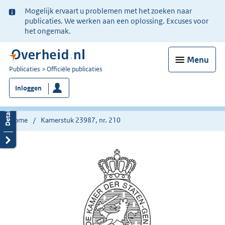
Ter
Mogelijk ervaart u problemen met het zoeken naar
informatie:
publicaties. We werken aan een oplossing. Excuses voor
het ongemak.
Menu
U
Publicaties
Officiële publicaties
bent
Inloggen
nu
hier:
Home
Kamerstuk 23987, nr. 210