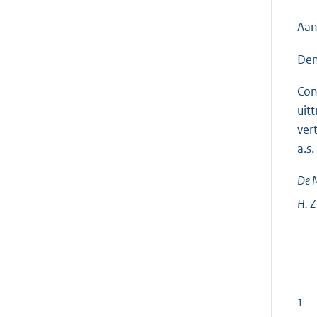
Aan
Den
Con
uit
ver
a.s
De M
H.
Z
1