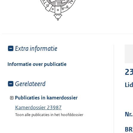
Toon
Extra informatie
meer
van:
Informatie over publicatie
2
Toon
Gerelateerd
Li
meer
van:
Publicaties in kamerdossier
Kamerdossier 23987
Nr
Toon alle publicaties in het hoofddossier
BR