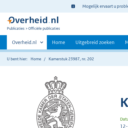
Ter
Mogelijk ervaart u prob
informatie:
U
Publicaties
Officiële publicaties
bent
Primaire
nu
Andere
Overheid.nl
Home
Uitgebreid zoeken
M
hier:
sites
navigatie
binnen
U bent hier:
Home
Kamerstuk 23987, nr. 202
K
Dat
12-