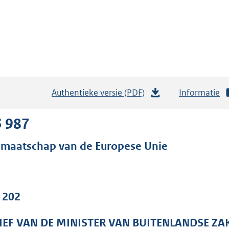
Authentieke versie (PDF)
b
Informatie
e
s
3 987
t
dmaatschap van de Europese Unie
a
n
d
s
. 202
g
r
IEF VAN DE MINISTER VAN BUITENLANDSE ZA