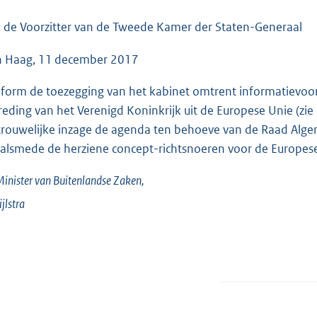
o
o
 de Voorzitter van de Tweede Kamer der Staten-Generaal
t
 Haag, 11 december 2017
t
e
form de toezegging van het kabinet omtrent informatievoor
:
treding van het Verenigd Koninkrijk uit de Europese Unie (z
3
trouwelijke inzage de agenda ten behoeve van de Raad Alge
6
. alsmede de herziene concept-richtsnoeren voor de Europese
K
b
inister van Buitenlandse Zaken,
ijlstra