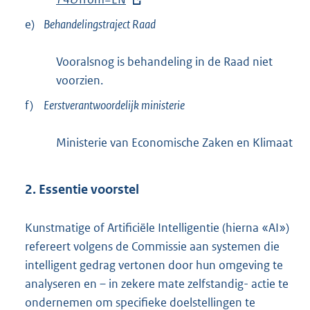
r
e)
Behandelingstraject Raad
n
e
Vooralsnog is behandeling in de Raad niet
l
voorzien.
i
f)
Eerstverantwoordelijk ministerie
n
k
Ministerie van Economische Zaken en Klimaat
:
2. Essentie voorstel
Kunstmatige of Artificiële Intelligentie (hierna «AI»)
refereert volgens de Commissie aan systemen die
intelligent gedrag vertonen door hun omgeving te
analyseren en – in zekere mate zelfstandig- actie te
ondernemen om specifieke doelstellingen te