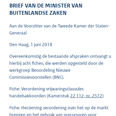
6
BRIEF VAN DE MINISTER VAN
1
BUITENLANDSE ZAKEN
K
b
Aan de Voorzitter van de Tweede Kamer der Staten-
Generaal
Den Haag, 1 juni 2018
Overeenkomstig de bestaande afspraken ontvangt u
hierbij acht fiches, die werden opgesteld door de
werkgroep Beoordeling Nieuwe
Commissievoorstellen (BNC).
Fiche: Verordening vrijwaringsclausules
handelsakkoorden (Kamerstuk
22 112, nr. 2572
)
Fiche: Herziening verordening over het op de markt
brengen en het gebruik van precursoren voor