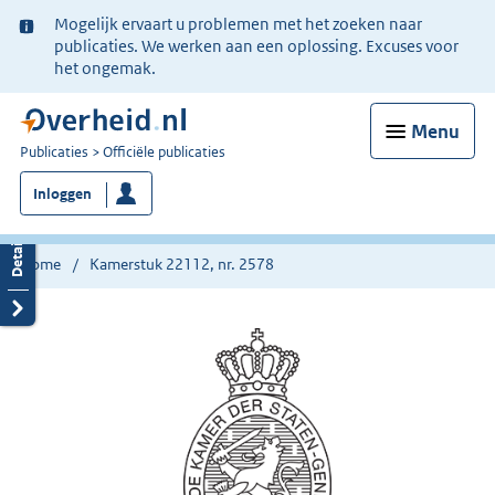
Ter
Mogelijk ervaart u problemen met het zoeken naar
informatie:
publicaties. We werken aan een oplossing. Excuses voor
het ongemak.
Menu
U
Publicaties
Officiële publicaties
bent
Inloggen
nu
hier:
Home
Kamerstuk 22112, nr. 2578