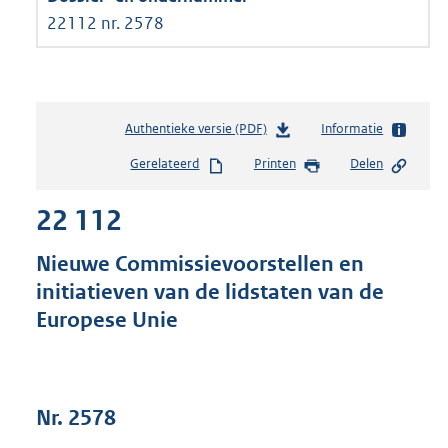
22112 nr. 2578
Authentieke versie (PDF)
b
Informatie
e
Gerelateerd
Printen
Delen
s
t
22 112
a
n
d
Nieuwe Commissievoorstellen en
s
initiatieven van de lidstaten van de
g
Europese Unie
r
o
o
t
t
Nr. 2578
e
: