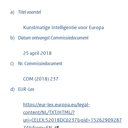
a)
Titel voorstel
Kunstmatige Intelligentie voor Europa
b)
Datum ontvangst Commissiedocument
25 april 2018
c)
Nr. Commissiedocument
COM (2018) 237
d)
EUR-Lex
E
https://eur-lex.europa.eu/legal-
x
content/NL/TXT/HTML/?
t
uri=CELEX:52018DC0237&qid=15262909287
e
74&from=EN