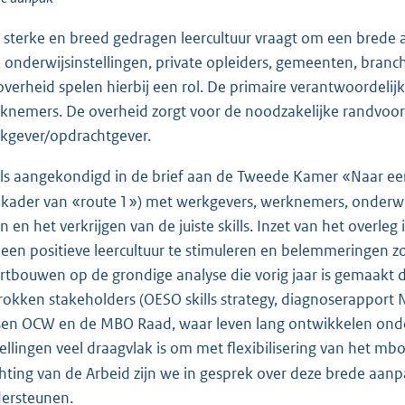
 sterke en breed gedragen leercultuur vraagt om een bred
 onderwijsinstellingen, private opleiders, gemeenten, bran
overheid spelen hierbij een rol. De primaire verantwoordelijk
knemers. De overheid zorgt voor de noodzakelijke randvo
kgever/opdrachtgever.
ls aangekondigd in de brief aan de Tweede Kamer «Naar ee
 kader van «route 1») met werkgevers, werknemers, onderwij
en en het verkrijgen van de juiste skills. Inzet van het over
een positieve leercultuur te stimuleren en belemmeringen z
rtbouwen op de grondige analyse die vorig jaar is gemaakt
rokken stakeholders (OESO skills strategy, diagnoserapport 
sen OCW en de MBO Raad, waar leven lang ontwikkelen onder
tellingen veel draagvlak is om met flexibilisering van het mbo
chting van de Arbeid zijn we in gesprek over deze brede aa
ersteunen.