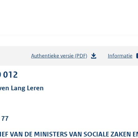
Authentieke versie (PDF)
b
Informatie
e
s
0 012
t
ven Lang Leren
a
n
d
s
 77
g
r
IEF VAN DE MINISTERS VAN SOCIALE ZAKEN