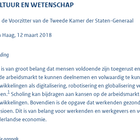
o
LTUUR EN WETENSCHAP
o
t
 de Voorzitter van de Tweede Kamer der Staten-Generaal
t
e
 Haag, 12 maart 2018
:
6
iding
0
K
 is van groot belang dat mensen voldoende zijn toegerust 
b
de arbeidsmarkt te kunnen deelnemen en volwaardig te kunn
wikkelingen als digitalisering, robotisering en globaliserin
1
en.
Scholing kan bijdragen aan kansen op de arbeidsmarkt
wikkelingen. Bovendien is de opgave dat werkenden gezond 
sioen. Dit is van belang voor werkenden en werkgevers en vo
erlandse economie.
de aanpak