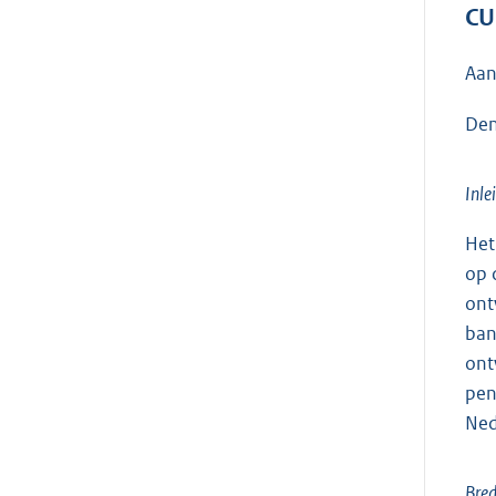
CU
Aan
Den
Inle
Het
op 
ont
ban
ont
pen
Ned
Bre