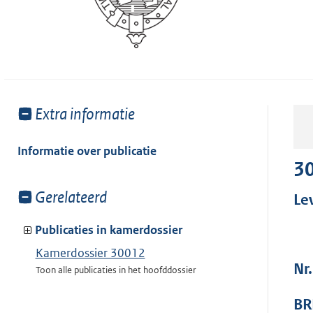
Toon
Extra informatie
meer
van:
Informatie over publicatie
3
Toon
Gerelateerd
Le
meer
van:
Publicaties in kamerdossier
Kamerdossier 30012
Nr.
Toon alle publicaties in het hoofddossier
BR