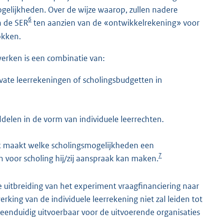
elijkheden. Over de wijze waarop, zullen nadere
6
n de SER
ten aanzien van de «ontwikkelrekening» voor
okken.
werken is een combinatie van:
ate leerrekeningen of scholingsbudgetten in
ddelen in de vorm van individuele leerrechten.
ijk maakt welke scholingsmogelijkheden een
7
n voor scholing hij/zij aanspraak kan maken.
 uitbreiding van het experiment vraagfinanciering naar
king van de individuele leerrekening niet zal leiden tot
eenduidig uitvoerbaar voor de uitvoerende organisaties