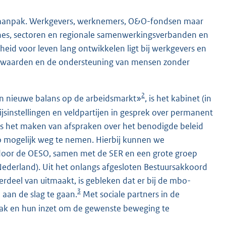
e aanpak. Werkgevers, werknemers, O&O-fondsen maar
ches, sectoren en regionale samenwerkingsverbanden en
heid voor leven lang ontwikkelen ligt bij werkgevers en
orwaarden en de ondersteuning van mensen zonder
2
n nieuwe balans op de arbeidsmarkt»
, is het kabinet (in
sinstellingen en veldpartijen in gesprek over permanent
leg is het maken van afspraken over het benodigde beleid
o mogelijk weg te nemen. Hierbij kunnen we
 door de OESO, samen met de SER en een grote groep
Nederland). Uit het onlangs afgesloten Bestuursakkoord
deel van uitmaakt, is gebleken dat er bij de mbo-
3
 aan de slag te gaan.
Met sociale partners in de
npak en hun inzet om de gewenste beweging te