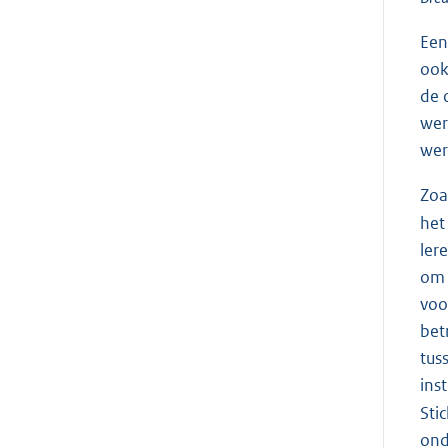
Een
ook
de 
wer
wer
Zoa
het
ler
om 
voo
bet
tus
ins
Sti
ond