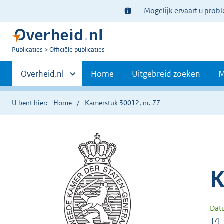
Ter
Mogelijk ervaart u prob
informatie:
U
Publicaties
Officiële publicaties
bent
Primaire
nu
Andere
Overheid.nl
Home
Uitgebreid zoeken
M
hier:
sites
navigatie
binnen
U bent hier:
Home
Kamerstuk 30012, nr. 77
K
Dat
14-