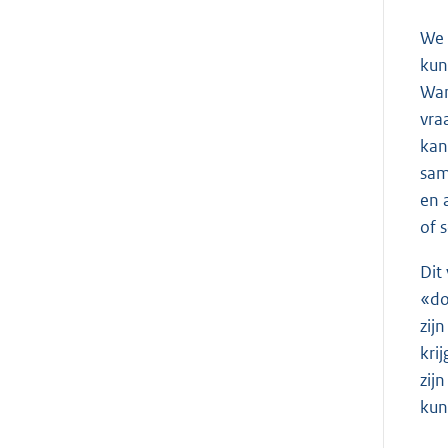
We 
kun
Wan
vra
kan
sam
en 
of s
Dit
«do
zij
kri
zij
kun