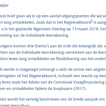
wijzer
deze brief gaan wij in op een aantal uitgangspunten die wij w
5
en lang ontwikkelen, zoals dat in het Regeerakkoord
is aang
 u in het geplande Algemeen Overleg op 13 maart 2018. Eer
werking van de individuele leerrekening.
volgens komen drie thema’s aan de orde die belangrijk zijn 
etten van de individuele leerrekening: versterken van de leer
dom leven lang ontwikkelen en flexibilisering van het onde
ls eerder is toegezegd ontvangt u vóór de zomer een uitgebr
tregelen uit het Regeerakkoord, inclusief een reactie op een 
g leren zoals het Advies van de Commissie Vraagfinancierin
ren en ontwikkelen tijdens de loopbaan» (2017).
 slot wordt het vervolg beschreven van de brede aanpak om 
ragen leercultuur.