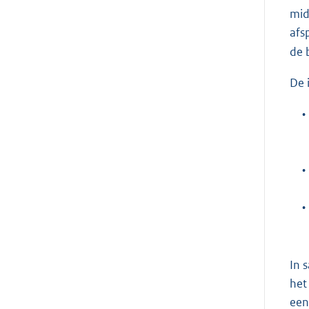
mid
afs
de 
De 
•
•
•
In 
het
een