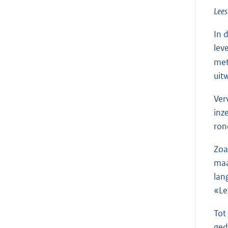
Lees
In 
lev
met
uit
Ver
inz
ron
Zoa
maa
lan
«Le
Tot
ged