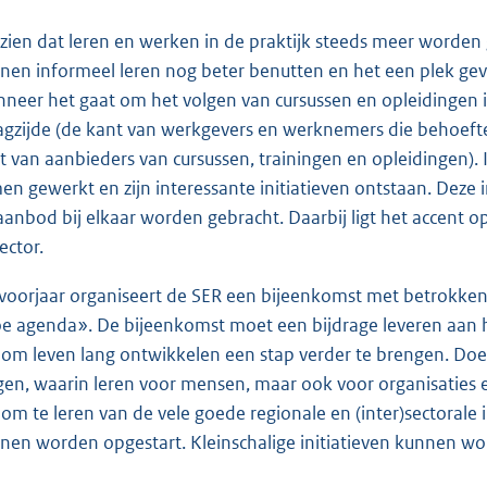
zien dat leren en werken in de praktijk steeds meer worden 
nen informeel leren nog beter benutten en het een plek geve
neer het gaat om het volgen van cursussen en opleidingen is
agzijde (de kant van werkgevers en werknemers die behoeft
t van aanbieders van cursussen, trainingen en opleidingen). 
en gewerkt en zijn interessante initiatieven ontstaan. Deze i
aanbod bij elkaar worden gebracht. Daarbij ligt het accent o
ector.
 voorjaar organiseert de SER een bijeenkomst met betrokken p
e agenda». De bijeenkomst moet een bijdrage leveren aan h
n om leven lang ontwikkelen een stap verder te brengen. D
jgen, waarin leren voor mensen, maar ook voor organisaties 
n om te leren van de vele goede regionale en (inter)sectorale 
nen worden opgestart. Kleinschalige initiatieven kunnen w