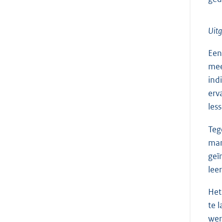
Uitg
Een
mee
ind
erv
les
Teg
man
geï
leer
Het
te 
wer