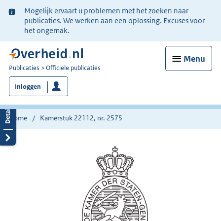
Ter
Mogelijk ervaart u problemen met het zoeken naar
informatie:
publicaties. We werken aan een oplossing. Excuses voor
het ongemak.
Menu
U
Publicaties
Officiële publicaties
bent
Inloggen
nu
hier:
Home
Kamerstuk 22112, nr. 2575