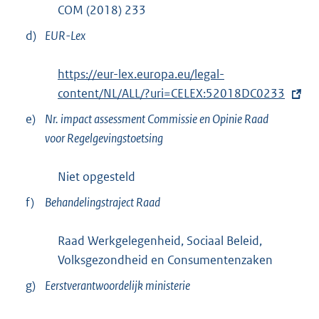
COM (2018) 233
d)
EUR-Lex
E
https://eur-lex.europa.eu/legal-
x
content/NL/ALL/?uri=CELEX:52018DC0233
t
e)
Nr. impact assessment Commissie en Opinie Raad
e
voor Regelgevingstoetsing
r
n
Niet opgesteld
e
f)
Behandelingstraject Raad
l
i
Raad Werkgelegenheid, Sociaal Beleid,
n
Volksgezondheid en Consumentenzaken
k
g)
Eerstverantwoordelijk ministerie
: