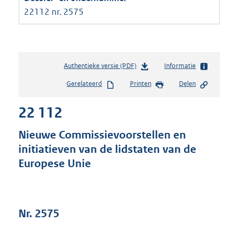
22112 nr. 2575
Authentieke versie (PDF)
b
Informatie
e
Gerelateerd
Printen
Delen
s
t
22 112
a
n
d
Nieuwe Commissievoorstellen en
s
initiatieven van de lidstaten van de
g
Europese Unie
r
o
o
t
t
Nr. 2575
e
: