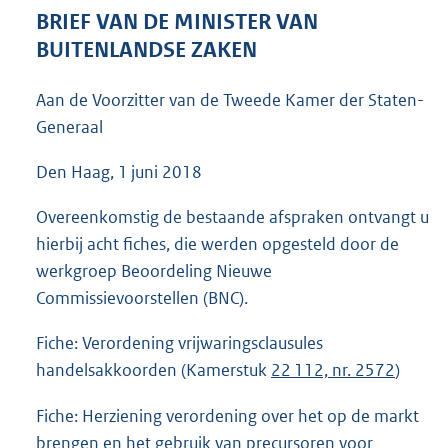
5
BRIEF VAN DE MINISTER VAN
8
BUITENLANDSE ZAKEN
K
b
Aan de Voorzitter van de Tweede Kamer der Staten-
Generaal
Den Haag, 1 juni 2018
Overeenkomstig de bestaande afspraken ontvangt u
hierbij acht fiches, die werden opgesteld door de
werkgroep Beoordeling Nieuwe
Commissievoorstellen (BNC).
Fiche: Verordening vrijwaringsclausules
handelsakkoorden (Kamerstuk
22 112, nr. 2572
)
Fiche: Herziening verordening over het op de markt
brengen en het gebruik van precursoren voor