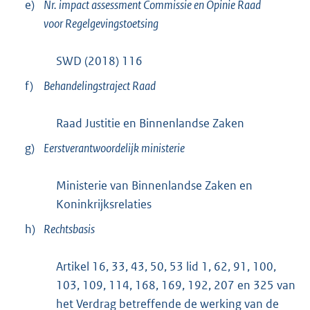
e)
Nr. impact assessment Commissie en Opinie Raad
n
r
voor Regelgevingstoetsing
k
n
:
e
SWD (2018) 116
l
f)
Behandelingstraject Raad
i
n
Raad Justitie en Binnenlandse Zaken
k
g)
Eerstverantwoordelijk ministerie
:
Ministerie van Binnenlandse Zaken en
Koninkrijksrelaties
h)
Rechtsbasis
Artikel 16, 33, 43, 50, 53 lid 1, 62, 91, 100,
103, 109, 114, 168, 169, 192, 207 en 325 van
het Verdrag betreffende de werking van de