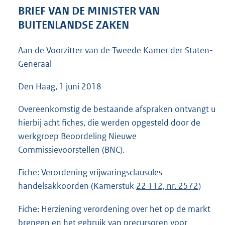
7
BRIEF VAN DE MINISTER VAN
1
BUITENLANDSE ZAKEN
K
b
Aan de Voorzitter van de Tweede Kamer der Staten-
Generaal
Den Haag, 1 juni 2018
Overeenkomstig de bestaande afspraken ontvangt u
hierbij acht fiches, die werden opgesteld door de
werkgroep Beoordeling Nieuwe
Commissievoorstellen (BNC).
Fiche: Verordening vrijwaringsclausules
handelsakkoorden (Kamerstuk
22 112, nr. 2572
)
Fiche: Herziening verordening over het op de markt
brengen en het gebruik van precursoren voor