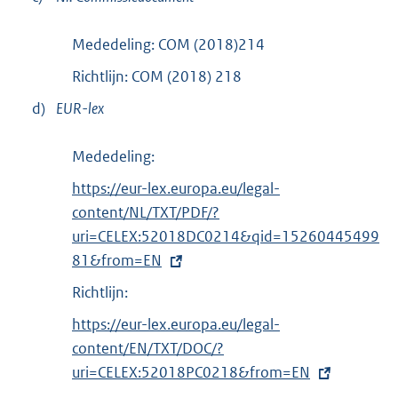
Mededeling: COM (2018)214
Richtlijn: COM (2018) 218
d)
EUR-lex
Mededeling:
E
https://eur-lex.europa.eu/legal-
x
content/NL/TXT/PDF/?
t
uri=CELEX:52018DC0214&qid=15260445499
e
81&from=EN
r
Richtlijn:
n
E
https://eur-lex.europa.eu/legal-
e
x
content/EN/TXT/DOC/?
l
t
uri=CELEX:52018PC0218&from=EN
i
e