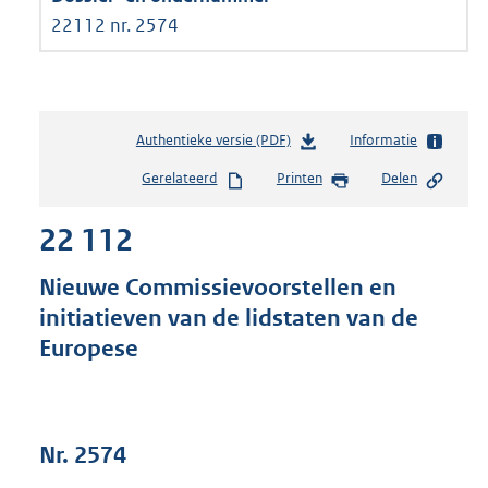
22112 nr. 2574
Authentieke versie (PDF)
b
Informatie
e
Gerelateerd
Printen
Delen
s
t
22 112
a
n
d
Nieuwe Commissievoorstellen en
s
initiatieven van de lidstaten van de
g
Europese
r
o
o
t
t
Nr. 2574
e
: