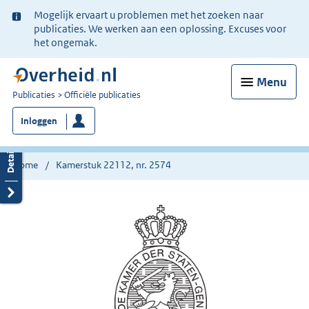
Ter
Mogelijk ervaart u problemen met het zoeken naar
informatie:
publicaties. We werken aan een oplossing. Excuses voor
het ongemak.
Menu
U
Publicaties
Officiële publicaties
bent
Inloggen
nu
hier:
Home
Kamerstuk 22112, nr. 2574