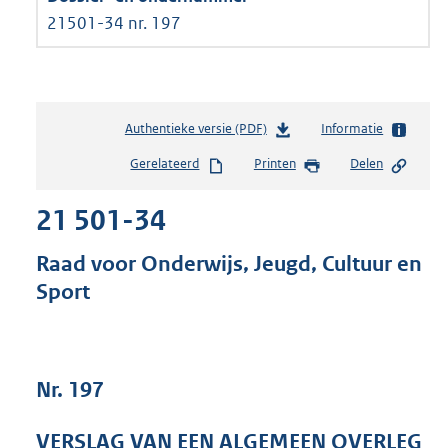
21501-34 nr. 197
Authentieke versie (PDF)
b
Informatie
e
Gerelateerd
Printen
Delen
s
t
21 501-34
a
n
d
Raad voor Onderwijs, Jeugd, Cultuur en
s
Sport
g
r
o
o
t
Nr. 197
t
e
VERSLAG VAN EEN ALGEMEEN OVERLEG
: