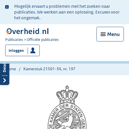
Ter
Mogelijk ervaart u problemen met het zoeken naar
informatie:
publicaties. We werken aan een oplossing. Excuses voor
het ongemak.
Menu
U
Publicaties
Officiële publicaties
bent
Inloggen
nu
hier:
Home
Kamerstuk 21501-34, nr. 197