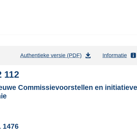
Authentieke versie (PDF)
b
Informatie
e
s
2 112
t
euwe Commissievoorstellen en initiatieve
a
ie
n
d
s
g
. 1476
r