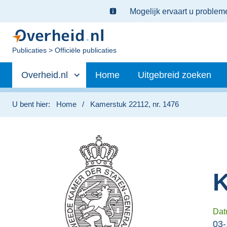
Ter
Mogelijk ervaart u proble
informatie:
U
Publicaties
Officiële publicaties
bent
Primaire
nu
Andere
Overheid.nl
Home
Uitgebreid zoeken
hier:
navigatie
sites
binnen
U bent hier:
Home
Kamerstuk 22112, nr. 1476
K
Dat
03-