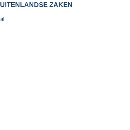
BUITENLANDSE ZAKEN
al
bij vier fiches aan te bieden die werden opgesteld
len (BNC).
e financiële
)
tot 2033