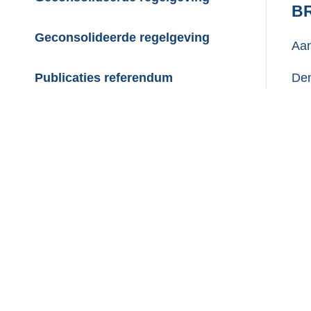
BR
Geconsolideerde regelgeving
Aan
Den
Publicaties referendum
Ove
doo
Fic
bel
Fic
Fic
Vei