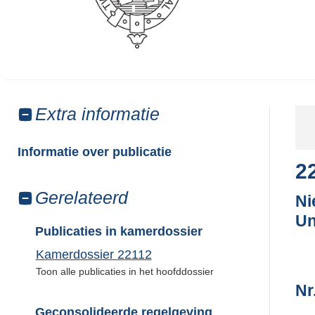
Toon
Extra informatie
meer
van:
Informatie over publicatie
2
Toon
Gerelateerd
Ni
meer
Un
van:
Publicaties in kamerdossier
Kamerdossier 22112
Toon alle publicaties in het hoofddossier
Nr
Geconsolideerde regelgeving