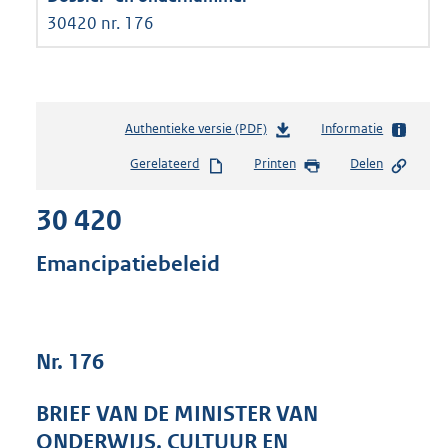
30420 nr. 176
Authentieke versie (PDF)
b
Informatie
e
Gerelateerd
Printen
Delen
s
t
30 420
a
n
d
Emancipatiebeleid
s
g
r
o
Nr. 176
o
t
t
BRIEF VAN DE MINISTER VAN
e
ONDERWIJS, CULTUUR EN
: