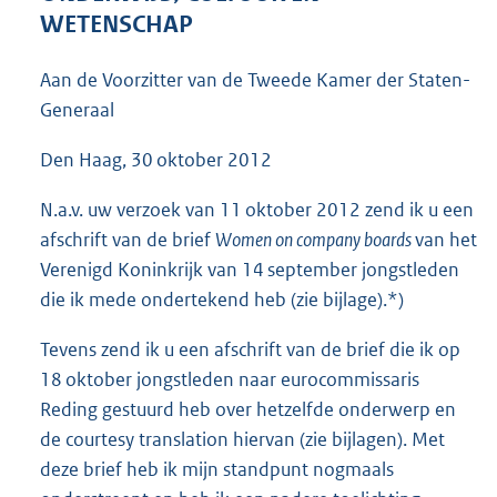
4
WETENSCHAP
2
K
Aan de Voorzitter van de Tweede Kamer der Staten-
b
Generaal
Den Haag, 30 oktober 2012
N.a.v. uw verzoek van 11 oktober 2012 zend ik u een
afschrift van de brief
Women on company boards
van het
Verenigd Koninkrijk van 14 september jongstleden
die ik mede ondertekend heb (zie bijlage).*)
Tevens zend ik u een afschrift van de brief die ik op
18 oktober jongstleden naar eurocommissaris
Reding gestuurd heb over hetzelfde onderwerp en
de courtesy translation hiervan (zie bijlagen). Met
deze brief heb ik mijn standpunt nogmaals