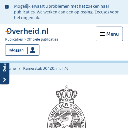
Ter
Mogelijk ervaart u problemen met het zoeken naar
informatie:
publicaties. We werken aan een oplossing. Excuses voor
het ongemak.
Menu
U
Publicaties
Officiële publicaties
bent
Inloggen
nu
hier:
Home
Kamerstuk 30420, nr. 176