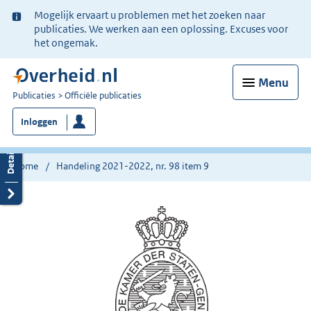
Ter
Mogelijk ervaart u problemen met het zoeken naar
informatie:
publicaties. We werken aan een oplossing. Excuses voor
het ongemak.
Menu
U
Publicaties
Officiële publicaties
bent
Inloggen
nu
hier:
Home
Handeling 2021-2022, nr. 98 item 9