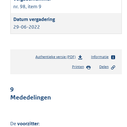
nr. 98, item 9
29-06-2022
Authentieke versie (PDF)
b
Informatie
e
Printen
Delen
s
t
a
n
9
d
Mededelingen
s
g
r
o
o
De
voorzitter
: