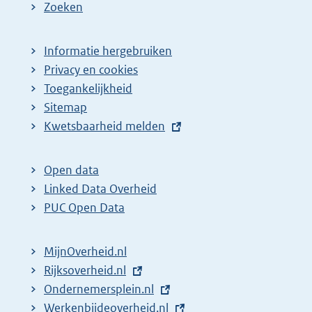
Zoeken
Informatie hergebruiken
Privacy en cookies
Toegankelijkheid
Sitemap
E
Kwetsbaarheid melden
x
t
Open data
e
Linked Data Overheid
r
PUC Open Data
n
e
MijnOverheid.nl
l
E
Rijksoverheid.nl
i
x
E
Ondernemersplein.nl
n
t
x
E
Werkenbijdeoverheid.nl