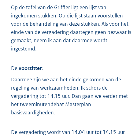
t
Op de tafel van de Griffier ligt een lijst van
t
e
ingekomen stukken. Op die lijst staan voorstellen
:
voor de behandeling van deze stukken. Als voor het
9
einde van de vergadering daartegen geen bezwaar is
6
gemaakt, neem ik aan dat daarmee wordt
K
b
ingestemd.
De
voorzitter
:
Daarmee zijn we aan het einde gekomen van de
regeling van werkzaamheden. Ik schors de
vergadering tot 14.15 uur. Dan gaan we verder met
het tweeminutendebat Masterplan
basisvaardigheden.
De vergadering wordt van 14.04 uur tot 14.15 uur