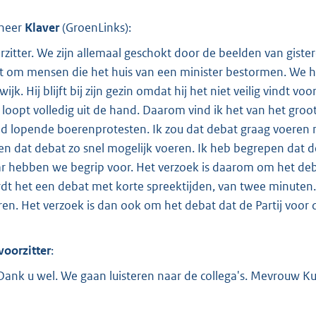
o
o
heer
Klaver
(
GroenLinks
):
t
rzitter. We zijn allemaal geschokt door de beelden van gister
t
t om mensen die het huis van een minister bestormen. We h
e
wijk. Hij blijft bij zijn gezin omdat hij het niet veilig vindt
:
 loopt volledig uit de hand. Daarom vind ik het van het groo
3
d lopende boerenprotesten. Ik zou dat debat graag voeren me
4
len dat debat zo snel mogelijk voeren. Ik heb begrepen dat 
6
r hebben we begrip voor. Het verzoek is daarom om het debat
dt het een debat met korte spreektijden, van twee minuten.
b
ren. Het verzoek is dan ook om het debat dat de Partij voor
voorzitter
:
 Dank u wel. We gaan luisteren naar de collega's. Mevrouw K