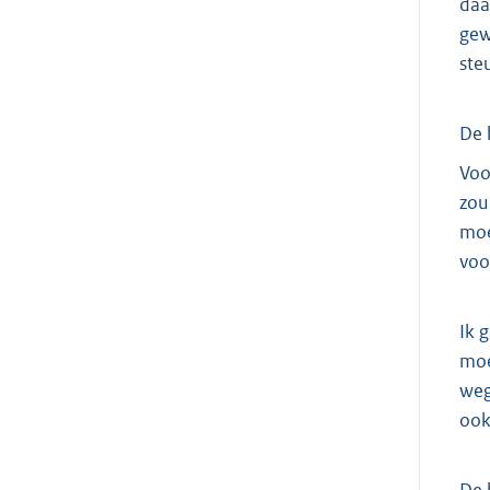
daa
gew
ste
De 
Voo
zou
moe
voo
Ik 
moe
weg
ook
De 