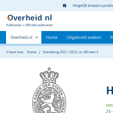
Ter
Mogelijk ervaart u prob
informatie:
U
Publicaties
Officiële publicaties
bent
Primaire
nu
Andere
Overheid.nl
Home
Uitgebreid zoeken
M
hier:
sites
navigatie
binnen
U bent hier:
Home
Handeling 2021-2022, nr. 98 item 5
H
Dat
25-