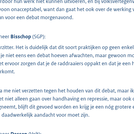
rdoor hun werk niet kunnen uitvoeren, en bij volksvertegen
oon onacceptabel, want dan gaat het ook over de werking 
un voor een debat morgenavond.
heer
Bisschop
(
SGP
):
rzitter. Het is duidelijk dat dit soort praktijken op geen 
 je niet eens een debat hoeven afwachten, maar gewoon mo
t ervoor zorgen dat je de raddraaiers oppakt en dat je een 
rkomt.
ga me niet verzetten tegen het houden van dit debat, maar 
t niet alleen gaan over handhaving en repressie, maar ook o
neemt, blijft dit gevoed worden en krijg je een nóg grotere 
 daadwerkelijk aandacht voor moet zijn.
heer
Dassen
(
Volt
):