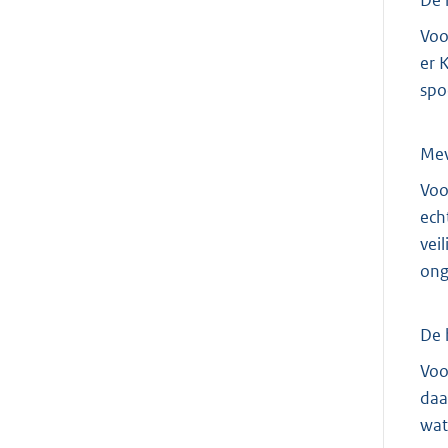
Voo
er 
spo
Me
Voo
ech
vei
ong
De 
Voo
daa
wat