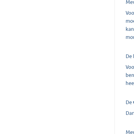
Me
Voo
moe
kan
mor
De 
Voo
ben
hee
De
Dan
Me