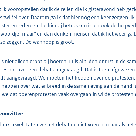
t ik vooropstellen dat ik de rellen die ik gisteravond heb gez
s twijfel over. Daarom ga ik dat hier nóg een keer zeggen. Ik 
ister en iedereen die hierbij betrokken is, en ook de hulpverle
 woordje "maar" en dan denken mensen dat ik het weer ga bag
 zo zeggen. De wanhoop is groot.
is niet alleen groot bij boeren. Er is al tijden onrust in de sa
cies hierover een debat aangevraagd. Dat is toen afgewezen
dt aangevraagd. We moeten het hebben over de protesten, o
 hebben over wat er breed in de samenleving aan de hand is. 
n we dat boerenprotesten vaak overgaan in wilde protesten e
voorzitter
:
 dank u wel. Laten we het debat nu niet voeren, maar als het