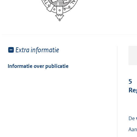
Toon
Extra informatie
meer
van:
Informatie over publicatie
5
Re
De
Aan