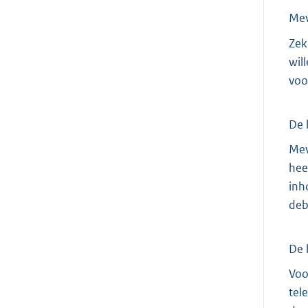
Me
Zek
wil
voo
De 
Mev
hee
inh
deb
De 
Voo
tel