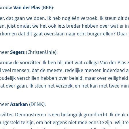
vrouw
Van der Plas
(
BBB
):
er, dat gaan we doen. Ik heb nog één verzoek. Ik steun dit de
len, juist omdat we het ook iets breder hebben over wat er 
rkomen dat dit gaat overslaan naar echt burgerrellen? Daar 
heer
Segers
(
ChristenUnie
):
rouw de voorzitter. Ik ben blij met wat collega Van der Plas 
l veel mensen, dat de meeste, redelijke mensen inderdaad a
oudelijk verschillen hebben over beleid, maar over veilighei
at over gaan. Ik steun het verzoek, en het kan met twee min
heer
Azarkan
(
DENK
):
rzitter. Demonstreren is een belangrijk grondrecht. Ik denk
eurgesteld te zijn, om het ergens niet mee eens te zijn. Wij tr