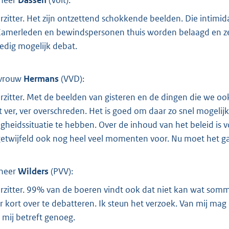
rzitter. Het zijn ontzettend schokkende beelden. Die intimida
Kamerleden en bewindspersonen thuis worden belaagd en zelf
edig mogelijk debat.
vrouw
Hermans
(
VVD
):
rzitter. Met de beelden van gisteren en de dingen die we o
t ver, ver overschreden. Het is goed om daar zo snel mogelij
ligheidssituatie te hebben. Over de inhoud van het beleid i
etwijfeld ook nog heel veel momenten voor. Nu moet het gaa
heer
Wilders
(
PVV
):
rzitter. 99% van de boeren vindt ook dat niet kan wat som
r kort over te debatteren. Ik steun het verzoek. Van mij mag 
 mij betreft genoeg.