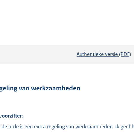
Authentieke versie (PDF)
b
e
s
t
a
geling van werkzaamheden
n
d
s
voorzitter
:
g
 de orde is een extra regeling van werkzaamheden. Ik geef 
r