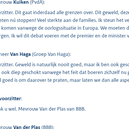
vrouw
Kuiken
(
PvdA
):
rzitter. Dit gaat inderdaad alle grenzen over. Dit geweld, de
ten nú stoppen! Veel sterkte aan de families. Ik steun het v
 komen vanwege de oorlogssituatie in Europa. We moeten dit
gen. Ik wil dit debat voeren met de premier en de minister va
heer
Van Haga
(
Groep Van Haga
):
rzitter. Geweld is natuurlijk nooit goed, maar ik ben ook ges
 ook diep geschokt vanwege het feit dat boeren zichzelf nu
l goed is om daarover te praten, maar laten we dan alle a
voorzitter
:
k u wel. Mevrouw Van der Plas van BBB.
vrouw
Van der Plas
(
BBB
):