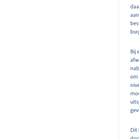
daa
aan
bes
bur
Bij
afw
nab
om 
niv
moe
uit
gev
Dit
doo