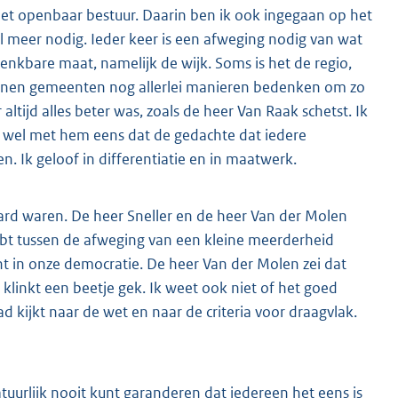
et openbaar bestuur. Daarin ben ik ook ingegaan op het
veel meer nodig. Ieder keer is een afweging nodig van wat
denkbare maat, namelijk de wijk. Soms is het de regio,
 binnen gemeenten nog allerlei manieren bedenken om zo
 altijd alles beter was, zoals de heer Van Raak schetst. Ik
us wel met hem eens dat de gedachte dat iedere
. Ik geloof in differentiatie en in maatwerk.
ard waren. De heer Sneller en de heer Van der Molen
ebt tussen de afweging van een kleine meerderheid
unt in onze democratie. De heer Van der Molen zei dat
linkt een beetje gek. Ik weet ook niet of het goed
d kijkt naar de wet en naar de criteria voor draagvlak.
atuurlijk nooit kunt garanderen dat iedereen het eens is