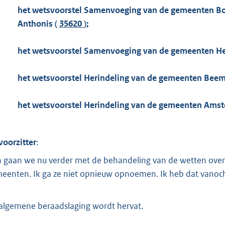
o
het wetsvoorstel Samenvoeging van de gemeenten Boxm
o
Anthonis (
35620
);
t
t
het wetsvoorstel Samenvoeging van de gemeenten He
e
:
het wetsvoorstel Herindeling van de gemeenten Beem
4
5
het wetsvoorstel Herindeling van de gemeenten Ams
1
K
b
voorzitter
:
 gaan we nu verder met de behandeling van de wetten over
eenten. Ik ga ze niet opnieuw opnoemen. Ik heb dat vanoch
algemene beraadslaging wordt hervat.