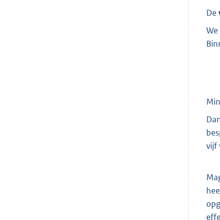
De
We 
Bin
Min
Dan
bes
vij
Mag
hee
opg
eff