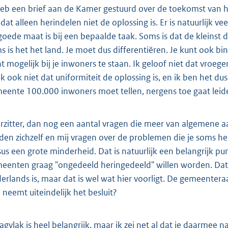
heb een brief aan de Kamer gestuurd over de toekomst van h
t dat alleen herindelen niet de oplossing is. Er is natuurlijk 
goede maat is bij een bepaalde taak. Soms is dat de kleinst 
s is het het land. Je moet dus differentiëren. Je kunt ook
ht mogelijk bij je inwoners te staan. Ik geloof niet dat vroeger
k ook niet dat uniformiteit de oplossing is, en ik ben het d
eente 100.000 inwoners moet tellen, nergens toe gaat leiden
rzitter, dan nog een aantal vragen die meer van algemene a
lden zichzelf en mij vragen over de problemen die je soms h
sus een grote minderheid. Dat is natuurlijk een belangrijk p
eenten graag "ongedeeld heringedeeld" willen worden. Dat k
erlands is, maar dat is wel wat hier voorligt. De gemeenteraa
 neemt uiteindelijk het besluit?
agvlak is heel belangrijk, maar ik zei net al dat je daarmee n