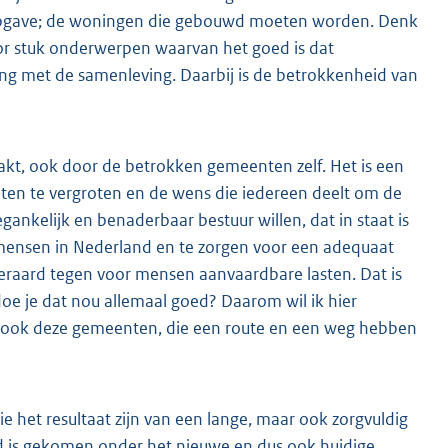
pgave; de woningen die gebouwd moeten worden. Denk
oor stuk onderwerpen waarvan het goed is dat
g met de samenleving. Daarbij is de betrokkenheid van
aakt, ook door de betrokken gemeenten zelf. Het is een
en te vergroten en de wens die iedereen deelt om de
ankelijk en benaderbaar bestuur willen, dat in staat is
 mensen in Nederland en te zorgen voor een adequaat
eraard tegen voor mensen aanvaardbare lasten. Dat is
doe je dat nou allemaal goed? Daarom wil ik hier
, ook deze gemeenten, die een route en een weg hebben
ie het resultaat zijn van een lange, maar ook zorgvuldig
nd is gekomen onder het nieuwe en dus ook huidige