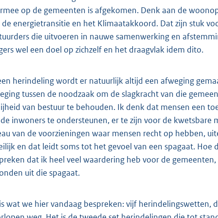
rmee op de gemeenten is afgekomen. Denk aan de woono
 de energietransitie en het Klimaatakkoord. Dat zijn stuk v
tuurders die uitvoeren in nauwe samenwerking en afstemmin
gers wel een doel op zichzelf en het draagvlak idem dito.
 een herindeling wordt er natuurlijk altijd een afweging gem
eging tussen de noodzaak om de slagkracht van die gemeent
ijheid van bestuur te behouden. Ik denk dat mensen een toeg
de inwoners te ondersteunen, er te zijn voor de kwetsbare
eau van de voorzieningen waar mensen recht op hebben, uit
ilijk en dat leidt soms tot het gevoel van een spagaat. Hoe 
spreken dat ik heel veel waardering heb voor de gemeenten
onden uit die spagaat.
 is wat we hier vandaag bespreken: vijf herindelingswetten, d
rlopen weg. Het is de tweede set herindelingen die tot sta