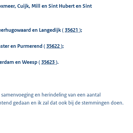
eer, Cuijk, Mill en Sint Hubert en Sint
erhugowaard en Langedijk (
35621
);
ster en Purmerend (
35622
);
terdam en Weesp (
35623
).
 samenvoeging en herindeling van een aantal
tend gedaan en ik zal dat ook bij de stemmingen doen.