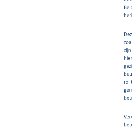
Bel
her
Dez
zoa
zij
hie
gez
buu
rol
gem
bet
Ver
beo