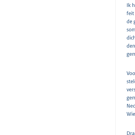
Ik 
fei
de 
som
dic
den
gem
Voo
ste
ver
gem
Ned
Wie
Dra