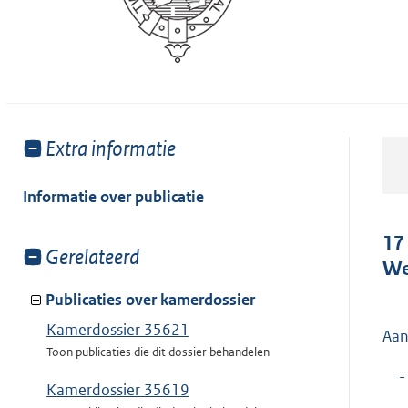
Toon
Extra informatie
meer
van:
Informatie over publicatie
17
Toon
Gerelateerd
We
meer
van:
Publicaties over kamerdossier
Kamerdossier 35621
Aan
Toon publicaties die dit dossier behandelen
-
Kamerdossier 35619