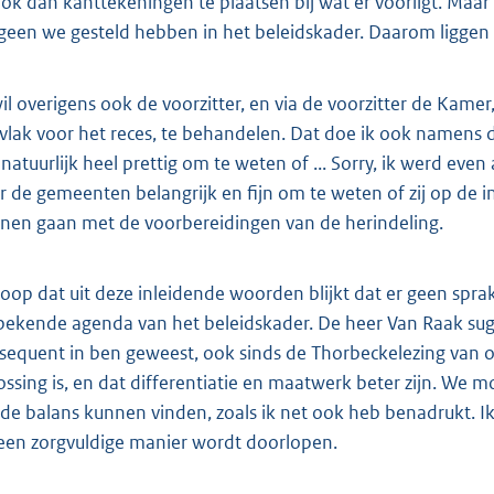
ook dan kanttekeningen te plaatsen bij wat er voorligt. Maa
geen we gesteld hebben in het beleidskader. Daarom liggen z
wil overigens ook de voorzitter, en via de voorzitter de Ka
 vlak voor het reces, te behandelen. Dat doe ik ook namen
 natuurlijk heel prettig om te weten of ... Sorry, ik werd even
r de gemeenten belangrijk en fijn om te weten of zij op de
nen gaan met de voorbereidingen van de herindeling.
hoop dat uit deze inleidende woorden blijkt dat er geen sp
bekende agenda van het beleidskader. De heer Van Raak sugge
sequent in ben geweest, ook sinds de Thorbeckelezing van ok
ossing is, en dat differentiatie en maatwerk beter zijn. We 
de balans kunnen vinden, zoals ik net ook heb benadrukt. Ik
een zorgvuldige manier wordt doorlopen.