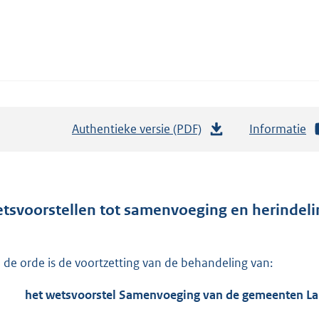
Authentieke versie (PDF)
b
Informatie
e
s
t
a
tsvoorstellen tot samenvoeging en herindel
n
d
 de orde is de voortzetting van de behandeling van:
s
g
het wetsvoorstel Samenvoeging van de gemeenten La
r