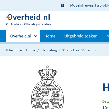
Ter
Mogelijk ervaart u prob
informatie:
U
Publicaties
Officiële publicaties
bent
Primaire
nu
Andere
Overheid.nl
Home
Uitgebreid zoeken
M
hier:
sites
navigatie
binnen
U bent hier:
Home
Handeling 2020-2021, nr. 56 item 17
H
Dat
16-