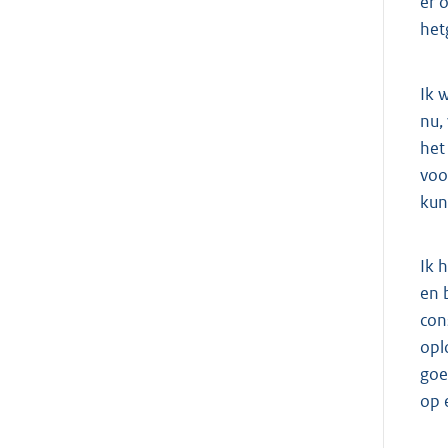
er 
het
Ik 
nu,
het
voo
kun
Ik 
en 
con
opl
goe
op 