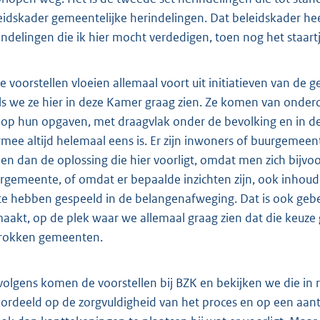
eidskader gemeentelijke herindelingen. Dat beleidskader he
indelingen die ik hier mocht verdedigen, toen nog het staart
e voorstellen vloeien allemaal voort uit initiatieven van de g
ls we ze hier in deze Kamer graag zien. Ze komen van onder
n op hun opgaven, met draagvlak onder de bevolking en in de 
rmee altijd helemaal eens is. Er zijn inwoners of buurgemee
ien dan de oplossing die hier voorligt, omdat men zich bijv
rgemeente, of omdat er bepaalde inzichten zijn, ook inhoudel
 te hebben gespeeld in de belangenafweging. Dat is ook gebe
aakt, op de plek waar we allemaal graag zien dat die keuz
rokken gemeenten.
volgens komen de voorstellen bij BZK en bekijken we die in re
ordeeld op de zorgvuldigheid van het proces en op een aantal 