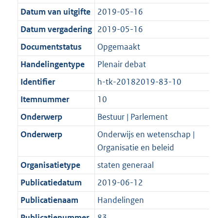
K
2
t
a
Datum van uitgifte
2019-05-16
b
K
t
Datum vergadering
2019-05-16
b
Documentstatus
Opgemaakt
Handelingentype
Plenair debat
Identifier
h-tk-20182019-83-10
Itemnummer
10
Onderwerp
Bestuur | Parlement
Onderwerp
Onderwijs en wetenschap |
Organisatie en beleid
Organisatietype
staten generaal
Publicatiedatum
2019-06-12
Publicatienaam
Handelingen
Publicatienummer
83