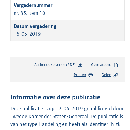
nr. 83, item 10
16-05-2019
Authentieke versie (PDF)
b
Gerelateerd
e
Printen
Delen
s
t
a
n
Informatie over deze publicatie
d
s
Deze publicatie is op 12-06-2019 gepubliceerd door
g
Tweede Kamer der Staten-Generaal. De publicatie is
r
van het type Handeling en heeft als identifier "h-tk-
o