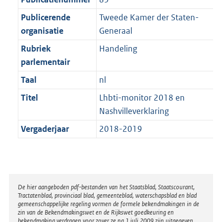
Publicerende
Tweede Kamer der Staten-
organisatie
Generaal
Rubriek
Handeling
parlementair
Taal
nl
Titel
Lhbti-monitor 2018 en
Nashvilleverklaring
Vergaderjaar
2018-2019
Disclaimer
De hier aangeboden pdf-bestanden van het Staatsblad, Staatscourant,
Tractatenblad, provinciaal blad, gemeenteblad, waterschapsblad en blad
gemeenschappelijke regeling vormen de formele bekendmakingen in de
zin van de Bekendmakingswet en de Rijkswet goedkeuring en
bekendmaking verdragen voor zover ze na 1 juli 2009 zijn uitgegeven.