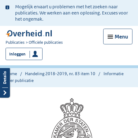
Ter
Mogelijk ervaart u problemen met het zoeken naar
informatie:
publicaties. We werken aan een oplossing. Excuses voor
het ongemak.
Menu
U
Publicaties
Officiële publicaties
bent
Inloggen
nu
hier:
Home
Handeling 2018-2019, nr. 83 item 10
Informatie
over publicatie