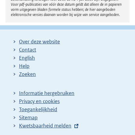
Voor pdf-publicaties van vóór deze datum geldt dat alleen de in papieren
vorm uitgegeven bladen formele status hebben; de hier aangeboden
elektronische versies daarvan worden bij wijze van service aangeboden.
Over deze website
Contact
English
Help
Zoeken
Informatie hergebruiken
Privacy en cookies
Toegankelijkheid
Sitemap
E
Kwetsbaarheid melden
x