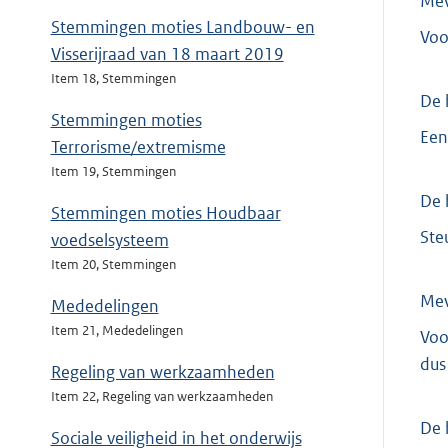
Me
Stemmingen moties Landbouw- en
Voo
Visserijraad van 18 maart 2019
Item 18, Stemmingen
De 
Stemmingen moties
Een
Terrorisme/extremisme
Item 19, Stemmingen
De 
Stemmingen moties Houdbaar
Ste
voedselsysteem
Item 20, Stemmingen
Me
Mededelingen
Item 21, Mededelingen
Voo
dus
Regeling van werkzaamheden
Item 22, Regeling van werkzaamheden
De 
Sociale veiligheid in het onderwijs