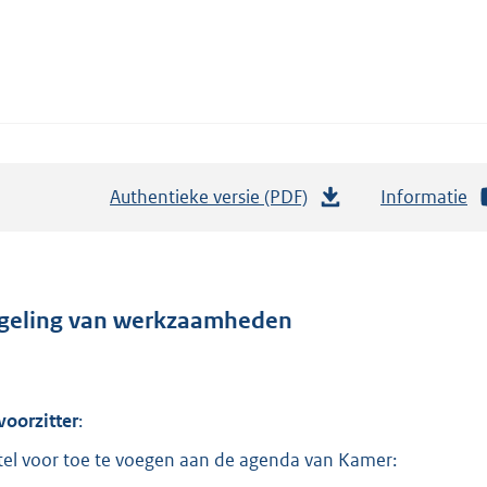
Authentieke versie (PDF)
b
Informatie
e
s
t
a
geling van werkzaamheden
n
d
s
voorzitter
:
g
stel voor toe te voegen aan de agenda van Kamer:
r