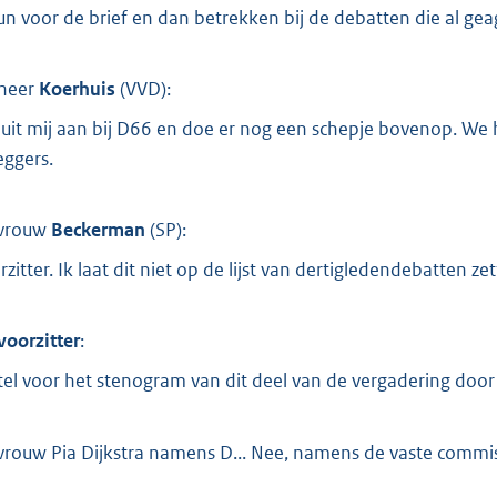
un voor de brief en dan betrekken bij de debatten die al ge
heer
Koerhuis
(
VVD
):
sluit mij aan bij D66 en doe er nog een schepje bovenop. W
eggers.
vrouw
Beckerman
(
SP
):
rzitter. Ik laat dit niet op de lijst van dertigledendebatten ze
voorzitter
:
stel voor het stenogram van dit deel van de vergadering door
rouw Pia Dijkstra namens D... Nee, namens de vaste commis