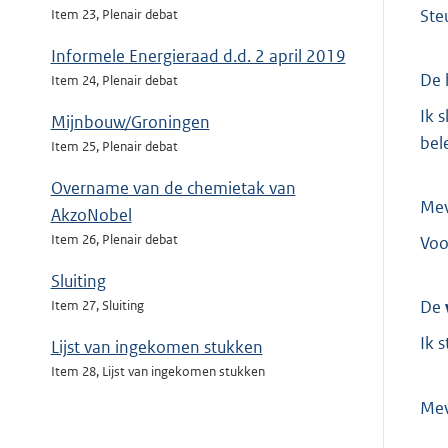
Ste
Item 23, Plenair debat
Informele Energieraad d.d. 2 april 2019
De 
Item 24, Plenair debat
Ik 
Mijnbouw/Groningen
bel
Item 25, Plenair debat
Overname van de chemietak van
Me
AkzoNobel
Item 26, Plenair debat
Voo
Sluiting
De
Item 27, Sluiting
Ik 
Lijst van ingekomen stukken
Item 28, Lijst van ingekomen stukken
Mev