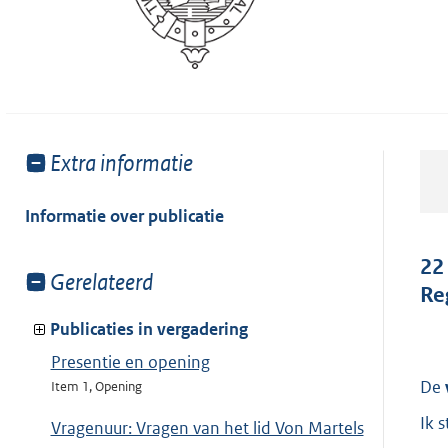
Toon
Extra informatie
meer
van:
Informatie over publicatie
22
Toon
Gerelateerd
Re
meer
van:
Publicaties in vergadering
Presentie en opening
De
Item 1, Opening
Ik 
Vragenuur: Vragen van het lid Von Martels