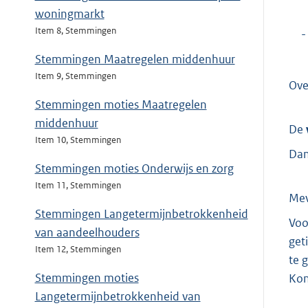
woningmarkt
Item 8, Stemmingen
-
Stemmingen Maatregelen middenhuur
Item 9, Stemmingen
Ove
Stemmingen moties Maatregelen
middenhuur
De
Item 10, Stemmingen
Dan
Stemmingen moties Onderwijs en zorg
Item 11, Stemmingen
Me
Stemmingen Langetermijnbetrokkenheid
Voo
van aandeelhouders
get
Item 12, Stemmingen
te 
Stemmingen moties
Kon
Langetermijnbetrokkenheid van