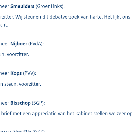
heer
Smeulders
(
GroenLinks
):
rzitter. Wij steunen dit debatverzoek van harte. Het lijkt ons
cht.
heer
Nijboer
(
PvdA
):
n, voorzitter.
heer
Kops
(
PVV
):
n steun, voorzitter.
heer
Bisschop
(
SGP
):
 brief met een appreciatie van het kabinet stellen we zeer o