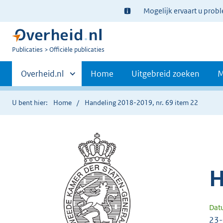
Ter
Mogelijk ervaart u prob
informatie:
U
Publicaties
Officiële publicaties
bent
Primaire
nu
Andere
Overheid.nl
Home
Uitgebreid zoeken
M
hier:
sites
navigatie
binnen
U bent hier:
Home
Handeling 2018-2019, nr. 69 item 22
H
Dat
23-