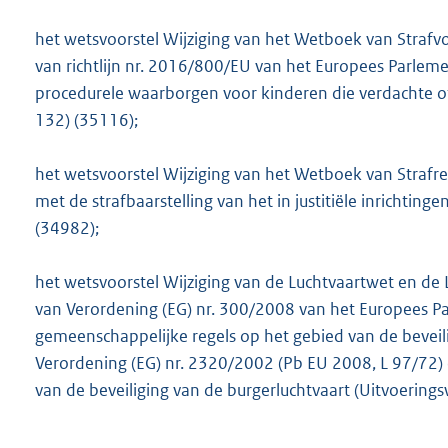
o
o
het wetsvoorstel Wijziging van het Wetboek van Strafv
t
van richtlijn nr. 2016/800/EU van het Europees Parle
t
procedurele waarborgen voor kinderen die verdachte of
e
132) (35116);
:
1
het wetsvoorstel Wijziging van het Wetboek van Strafr
,
met de strafbaarstelling van het in justitiële inricht
4
(34982);
M
b
het wetsvoorstel Wijziging van de Luchtvaartwet en de
van Verordening (EG) nr. 300/2008 van het Europees P
gemeenschappelijke regels op het gebied van de beveili
Verordening (EG) nr. 2320/2002 (Pb EU 2008, L 97/72)
van de beveiliging van de burgerluchtvaart (Uitvoerin