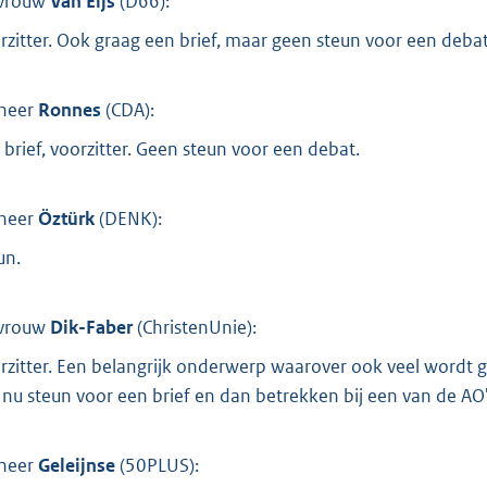
vrouw
Van Eijs
(
D66
):
rzitter. Ook graag een brief, maar geen steun voor een debat
heer
Ronnes
(
CDA
):
 brief, voorzitter. Geen steun voor een debat.
heer
Öztürk
(
DENK
):
un.
vrouw
Dik-Faber
(
ChristenUnie
):
rzitter. Een belangrijk onderwerp waarover ook veel wordt 
 nu steun voor een brief en dan betrekken bij een van de AO'
heer
Geleijnse
(
50PLUS
):