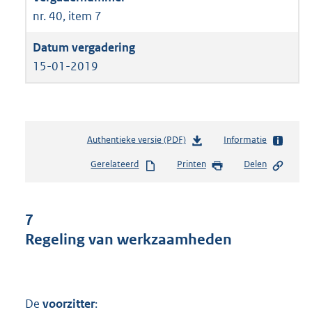
nr. 40, item 7
15-01-2019
Authentieke versie (PDF)
b
Informatie
e
Gerelateerd
Printen
Delen
s
t
a
n
7
d
Regeling van werkzaamheden
s
g
r
o
o
De
voorzitter
: