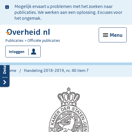
Ter
Mogelijk ervaart u problemen met het zoeken naar
informatie:
publicaties. We werken aan een oplossing. Excuses voor
het ongemak.
Menu
U
Publicaties
Officiële publicaties
bent
Inloggen
nu
hier:
Home
Handeling 2018-2019, nr. 40 item 7