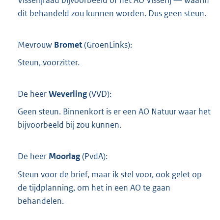
Visserijraad bijvoorbeeld of het AO Visserij — waarin
dit behandeld zou kunnen worden. Dus geen steun.
Mevrouw
Bromet
(
GroenLinks
):
Steun, voorzitter.
De heer
Weverling
(
VVD
):
Geen steun. Binnenkort is er een AO Natuur waar het
bijvoorbeeld bij zou kunnen.
De heer
Moorlag
(
PvdA
):
Steun voor de brief, maar ik stel voor, ook gelet op
de tijdplanning, om het in een AO te gaan
behandelen.