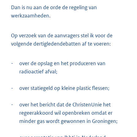
t
Dan is nu aan de orde de regeling van
t
e
werkzaamheden.
:
1
,
Op verzoek van de aanvragers stel ik voor de
9
volgende dertigledendebatten af te voeren:
M
b
-
over de opslag en het produceren van
radioactief afval;
-
over statiegeld op kleine plastic flessen;
-
over het bericht dat de ChristenUnie het
regeerakkoord wil openbreken omdat er
minder gas wordt gewonnen in Groningen;