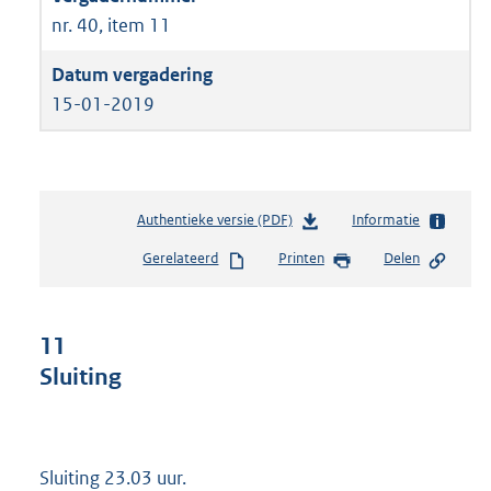
nr. 40, item 11
15-01-2019
Authentieke versie (PDF)
b
Informatie
e
Gerelateerd
Printen
Delen
s
t
a
n
11
d
Sluiting
s
g
r
o
o
Sluiting 23.03 uur.