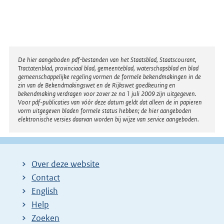
t
t
e
:
6
1
Disclaimer
De hier aangeboden pdf-bestanden van het Staatsblad, Staatscourant,
K
Tractatenblad, provinciaal blad, gemeenteblad, waterschapsblad en blad
b
gemeenschappelijke regeling vormen de formele bekendmakingen in de
zin van de Bekendmakingswet en de Rijkswet goedkeuring en
bekendmaking verdragen voor zover ze na 1 juli 2009 zijn uitgegeven.
Voor pdf-publicaties van vóór deze datum geldt dat alleen de in papieren
vorm uitgegeven bladen formele status hebben; de hier aangeboden
elektronische versies daarvan worden bij wijze van service aangeboden.
Over deze website
Contact
English
Help
Zoeken