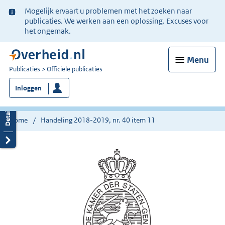
Ter
Mogelijk ervaart u problemen met het zoeken naar
informatie:
publicaties. We werken aan een oplossing. Excuses voor
het ongemak.
Menu
U
Publicaties
Officiële publicaties
bent
Inloggen
nu
hier:
Home
Handeling 2018-2019, nr. 40 item 11