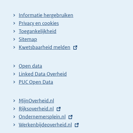
Informatie hergebruiken
Privacy en cookies
Toegankelijkheid
Sitemap
E
Kwetsbaarheid melden
x
t
Open data
e
Linked Data Overheid
r
PUC Open Data
n
e
MijnOverheid.nl
l
E
Rijksoverheid.nl
i
x
E
Ondernemersplein.nl
n
t
x
E
Werkenbijdeoverheid.nl
k
e
t
x