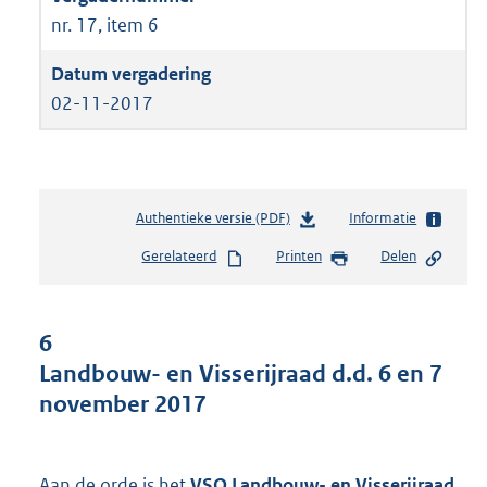
nr. 17, item 6
02-11-2017
Authentieke versie (PDF)
b
Informatie
e
Gerelateerd
Printen
Delen
s
t
a
n
6
d
Landbouw- en Visserijraad d.d. 6 en 7
s
november 2017
g
r
o
o
Aan de orde is het
VSO Landbouw- en Visserijraad