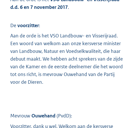
t
d.d. 6 en 7 november 2017
.
t
e
:
De
voorzitter
:
1
0
Aan de orde is het VSO Landbouw- en Visserijraad.
1
Een woord van welkom aan onze kersverse minister
7
K
van Landbouw, Natuur en Voedselkwaliteit, die haar
b
debuut maakt. We hebben acht sprekers van de zijde
van de Kamer en de eerste deelnemer die het woord
tot ons richt, is mevrouw Ouwehand van de Partij
voor de Dieren.
Mevrouw
Ouwehand
(
PvdD
):
Voorzitter, dank u wel. Welkom aan de kersverse