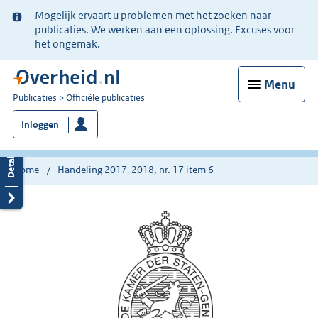
Ter
Mogelijk ervaart u problemen met het zoeken naar
informatie:
publicaties. We werken aan een oplossing. Excuses voor
het ongemak.
Menu
U
Publicaties
Officiële publicaties
bent
Inloggen
nu
hier:
Home
Handeling 2017-2018, nr. 17 item 6