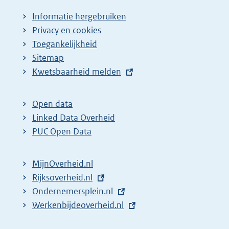
Informatie hergebruiken
Privacy en cookies
Toegankelijkheid
Sitemap
E
Kwetsbaarheid melden
x
t
Open data
e
Linked Data Overheid
r
PUC Open Data
n
e
MijnOverheid.nl
l
E
Rijksoverheid.nl
i
x
E
Ondernemersplein.nl
n
t
x
E
Werkenbijdeoverheid.nl
k
e
t
x
: