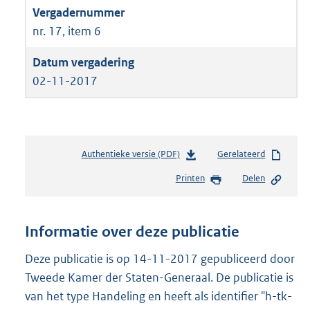
nr. 17, item 6
02-11-2017
Authentieke versie (PDF)
b
Gerelateerd
e
Printen
Delen
s
t
a
n
Informatie over deze publicatie
d
s
Deze publicatie is op 14-11-2017 gepubliceerd door
g
Tweede Kamer der Staten-Generaal. De publicatie is
r
van het type Handeling en heeft als identifier "h-tk-
o