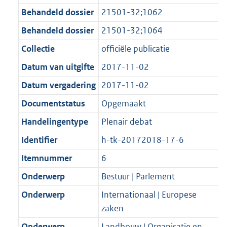
K
3
t
a
Behandeld dossier
21501-32;1062
b
K
t
Behandeld dossier
21501-32;1064
b
Collectie
officiële publicatie
Datum van uitgifte
2017-11-02
Datum vergadering
2017-11-02
Documentstatus
Opgemaakt
Handelingentype
Plenair debat
Identifier
h-tk-20172018-17-6
Itemnummer
6
Onderwerp
Bestuur | Parlement
Onderwerp
Internationaal | Europese
zaken
Onderwerp
Landbouw | Organisatie en