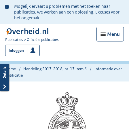
Ter
Mogelijk ervaart u problemen met het zoeken naar
informatie:
publicaties. We werken aan een oplossing. Excuses voor
het ongemak.
Menu
U
Publicaties
Officiële publicaties
bent
Inloggen
nu
hier:
Home
Handeling 2017-2018, nr. 17 item 6
Informatie over
publicatie