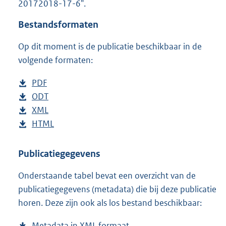
20172018-17-6".
o
t
Bestandsformaten
t
e
Op dit moment is de publicatie beschikbaar in de
:
1
volgende formaten:
0
1
D
PDF
b
7
o
D
ODT
e
b
K
w
o
D
XML
s
e
b
b
n
w
o
D
HTML
t
s
e
b
l
n
w
o
a
t
s
e
o
l
n
w
n
a
t
s
Publicatiegegevens
a
o
l
n
d
n
a
t
Onderstaande tabel bevat een overzicht van de
d
a
o
l
s
d
n
a
publicatiegegevens (metadata) die bij deze publicatie
p
d
a
o
g
s
d
n
horen. Deze zijn ook als los bestand beschikbaar:
u
p
d
a
r
g
s
d
b
u
p
d
o
r
g
s
Metadata in XML formaat
b