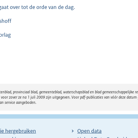
gaat over tot de orde van de dag.
shoff
rlag
atenblad, provinciaal blad, gemeenteblad, waterschapsblad en blad gemeenschappelijke 
 zover ze na 1 juli 2009 zijn uitgegeven. Voor pdf-publicaties van vóór deze datum g
van service aangeboden.
ie hergebruiken
Open data