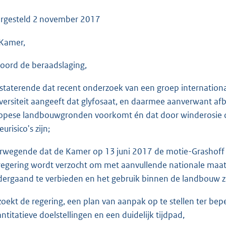
o
o
rgesteld
2 november 2017
t
Kamer,
t
e
oord de beraadslaging,
:
3
staterende dat recent onderzoek van een groep internatio
6
versiteit aangeeft dat glyfosaat, en daarmee aanverwant a
K
opese landbouwgronden voorkomt én dat door winderosie of
b
ieu
risico's zijn;
rwegende dat de Kamer op 13 juni 2017 de motie-Grashoff c.
regering wordt verzocht om met aanvullende nationale maat
dergaand te verbieden en het gebruik binnen de landbouw zo
zoekt de regering, een plan van aanpak op te stellen ter bep
ntitatieve doelstellingen en een duidelijk tijdpad,