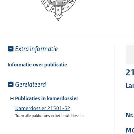
Toon
Extra informatie
meer
van:
Informatie over publicatie
2
Toon
Gerelateerd
La
meer
van:
Publicaties in kamerdossier
Kamerdossier 21501-32
Nr
Toon alle publicaties in het hoofddossier
MO