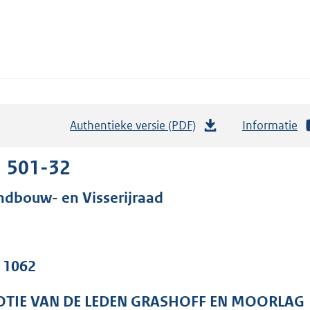
Authentieke versie (PDF)
b
Informatie
e
s
1 501-32
t
ndbouw- en Visserijraad
a
n
d
s
. 1062
g
r
TIE VAN DE LEDEN GRASHOFF EN MOORLAG