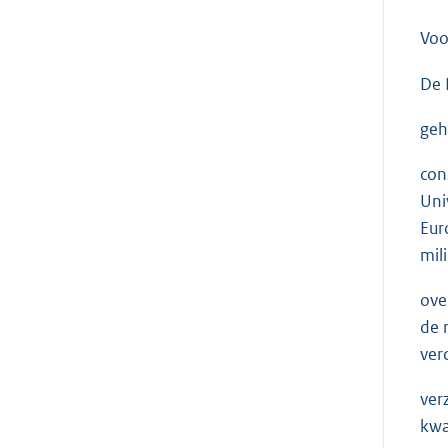
Voo
De 
geh
con
Uni
Eur
mil
ove
de 
ver
ver
kwa