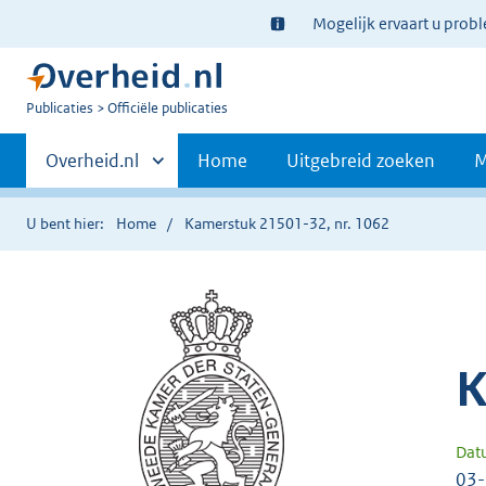
Ter
Mogelijk ervaart u prob
informatie:
U
Publicaties
Officiële publicaties
bent
Primaire
nu
Andere
Overheid.nl
Home
Uitgebreid zoeken
M
hier:
sites
navigatie
binnen
U bent hier:
Home
Kamerstuk 21501-32, nr. 1062
K
Dat
03-