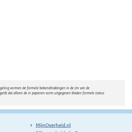
regeling vormen de formele bekendmakingen in de zin van de
eldt dat alleen de in papieren vorm uitgegeven bladen formele status
MijnOverheid.nl