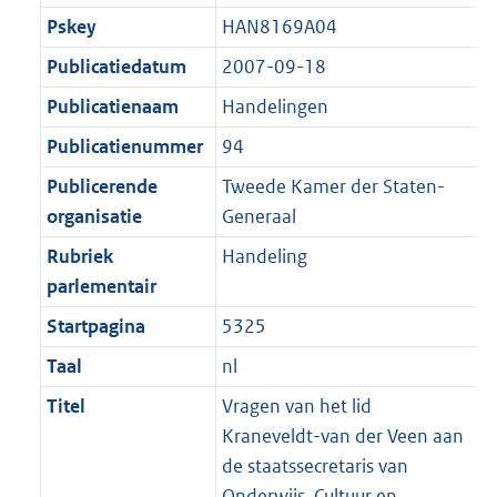
b
K
t
Pskey
HAN8169A04
b
Publicatiedatum
2007-09-18
Publicatienaam
Handelingen
Publicatienummer
94
Publicerende
Tweede Kamer der Staten-
organisatie
Generaal
Rubriek
Handeling
parlementair
Startpagina
5325
Taal
nl
Titel
Vragen van het lid
Kraneveldt-van der Veen aan
de staatssecretaris van
Onderwijs, Cultuur en