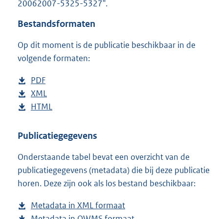
20062007-5325-5327".
o
t
Bestandsformaten
t
e
Op dit moment is de publicatie beschikbaar in de
:
6
volgende formaten:
5
K
D
PDF
b
b
o
D
XML
e
b
w
o
D
HTML
s
e
b
n
w
o
t
s
e
l
n
w
a
t
s
Publicatiegegevens
o
l
n
n
a
t
Onderstaande tabel bevat een overzicht van de
a
o
l
d
n
a
publicatiegegevens (metadata) die bij deze publicatie
d
a
o
s
d
n
horen. Deze zijn ook als los bestand beschikbaar:
p
d
a
g
s
d
u
p
d
r
g
s
Metadata in XML formaat
b
b
u
p
o
r
g
Metadata in OWMS formaat
e
b