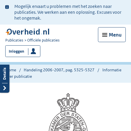
Ter
Mogelijk ervaart u problemen met het zoeken naar
informatie:
publicaties. We werken aan een oplossing. Excuses voor
het ongemak.
Menu
U
Publicaties
Officiële publicaties
bent
Inloggen
nu
hier:
Home
Handeling 2006-2007, pag. 5325-5327
Informatie
over publicatie