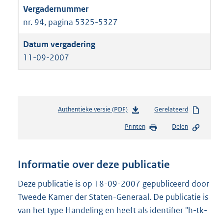
nr. 94, pagina 5325-5327
11-09-2007
Authentieke versie (PDF)
b
Gerelateerd
e
Printen
Delen
s
t
a
n
Informatie over deze publicatie
d
s
Deze publicatie is op 18-09-2007 gepubliceerd door
g
Tweede Kamer der Staten-Generaal. De publicatie is
r
van het type Handeling en heeft als identifier "h-tk-
o