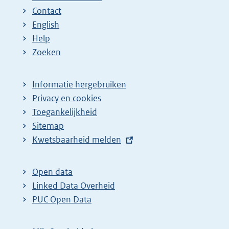
Contact
English
Help
Zoeken
Informatie hergebruiken
Privacy en cookies
Toegankelijkheid
Sitemap
E
Kwetsbaarheid melden
x
t
Open data
e
Linked Data Overheid
r
PUC Open Data
n
e