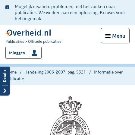
Ter
Mogelijk ervaart u problemen met het zoeken naar
informatie:
publicaties. We werken aan een oplossing. Excuses voor
het ongemak.
Menu
U
Publicaties
Officiële publicaties
bent
Inloggen
nu
hier:
Home
Handeling 2006-2007, pag. 5321
Informatie over
publicatie