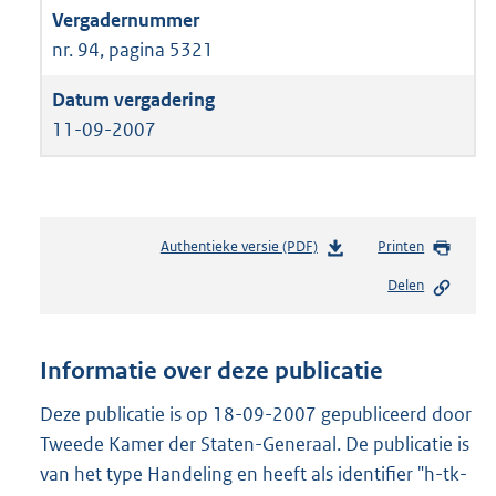
nr. 94, pagina 5321
11-09-2007
Authentieke versie (PDF)
b
Printen
e
Delen
s
t
a
n
Informatie over deze publicatie
d
s
Deze publicatie is op 18-09-2007 gepubliceerd door
g
Tweede Kamer der Staten-Generaal. De publicatie is
r
van het type Handeling en heeft als identifier "h-tk-
o