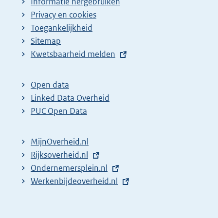
Informatie hergebruiken
Privacy en cookies
Toegankelijkheid
Sitemap
E
Kwetsbaarheid melden
x
t
Open data
e
Linked Data Overheid
r
PUC Open Data
n
e
MijnOverheid.nl
l
E
Rijksoverheid.nl
i
x
E
Ondernemersplein.nl
n
t
x
E
Werkenbijdeoverheid.nl
k
e
t
x
:
r
e
t