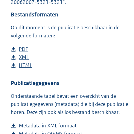
20062007-5321-5321".
o
t
Bestandsformaten
t
e
Op dit moment is de publicatie beschikbaar in de
:
1
volgende formaten:
6
K
D
PDF
b
b
o
D
XML
e
b
w
o
D
HTML
s
e
b
n
w
o
t
s
e
l
n
w
a
t
s
Publicatiegegevens
o
l
n
n
a
t
Onderstaande tabel bevat een overzicht van de
a
o
l
d
n
a
publicatiegegevens (metadata) die bij deze publicatie
d
a
o
s
d
n
horen. Deze zijn ook als los bestand beschikbaar:
p
d
a
g
s
d
u
p
d
r
g
s
Metadata in XML formaat
b
b
u
p
o
r
g
Metadata in OWMS formaat
e
b