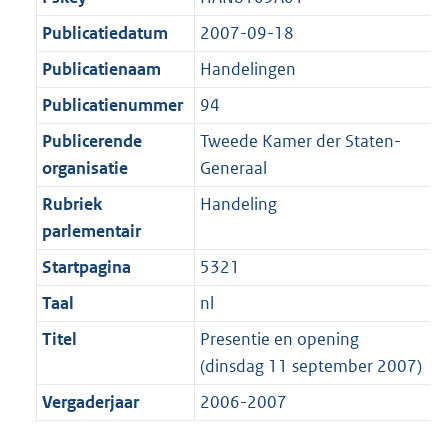
b
K
t
Publicatiedatum
2007-09-18
b
Publicatienaam
Handelingen
Publicatienummer
94
Publicerende
Tweede Kamer der Staten-
organisatie
Generaal
Rubriek
Handeling
parlementair
Startpagina
5321
Taal
nl
Titel
Presentie en opening
(dinsdag 11 september 2007)
Vergaderjaar
2006-2007