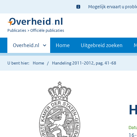
Ter
Mogelijk ervaart u prob
informatie:
U
Publicaties
Officiële publicaties
bent
Primaire
nu
Andere
Overheid.nl
Home
Uitgebreid zoeken
M
hier:
sites
navigatie
binnen
U bent hier:
Home
Handeling 2011-2012, pag. 41-68
H
Dat
16