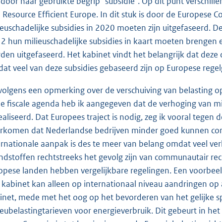
 door haar gebruikte begrip "subsidie". Op dit punt verschill
a Resource Efficient Europe. In dit stuk is door de Europese 
ieuschadelijke subsidies in 2020 moeten zijn uitgefaseerd. D
2 hun milieuschadelijke subsidies in kaart moeten brenge
den uitgefaseerd. Het kabinet vindt het belangrijk dat deze
at veel van deze subsidies gebaseerd zijn op Europese regel
volgens een opmerking over de verschuiving van belasting op 
de fiscale agenda heb ik aangegeven dat de verhoging van 
ealiseerd. Dat Europees traject is nodig, zeg ik vooral tegen
rkomen dat Nederlandse bedrijven minder goed kunnen conc
ernationale aanpak is des te meer van belang omdat veel verla
ndstoffen rechtstreeks het gevolg zijn van communautair re
opese landen hebben vergelijkbare regelingen. Een voorbeeld i
 kabinet kan alleen op internationaal niveau aandringen op a
inet, mede met het oog op het bevorderen van het gelijke s
ieubelastingtarieven voor energieverbruik. Dit gebeurt in h