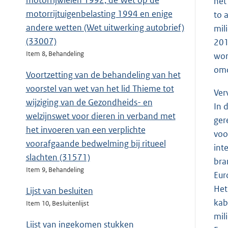
motorrijwielen 1992, de Wet op de
het
motorrijtuigenbelasting 1994 en enige
to 
andere wetten (Wet uitwerking autobrief)
mil
(33007)
201
Item 8, Behandeling
wor
omd
Voortzetting van de behandeling van het
voorstel van wet van het lid Thieme tot
Ver
wijziging van de Gezondheids- en
In 
welzijnswet voor dieren in verband met
ger
het invoeren van een verplichte
voo
voorafgaande bedwelming bij ritueel
int
slachten (31571)
bra
Item 9, Behandeling
Eur
Het
Lijst van besluiten
kab
Item 10, Besluitenlijst
mil
Lijst van ingekomen stukken