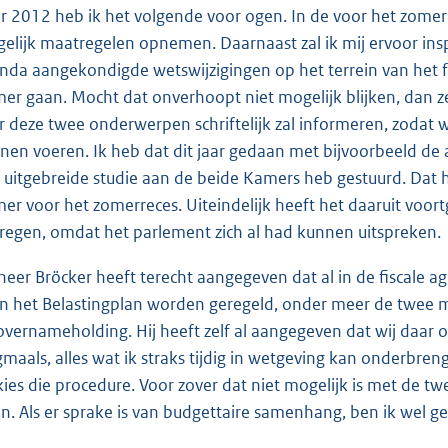
r 2012 heb ik het volgende voor ogen. In de voor het zomerre
elijk maatregelen opnemen. Daarnaast zal ik mij ervoor insp
nda aangekondigde wetswijzigingen op het terrein van het 
er gaan. Mocht dat onverhoopt niet mogelijk blijken, dan z
r deze twee onderwerpen schriftelijk zal informeren, zodat w
nen voeren. Ik heb dat dit jaar gedaan met bijvoorbeeld de a
 uitgebreide studie aan de beide Kamers heb gestuurd. Dat 
er voor het zomerreces. Uiteindelijk heeft het daaruit voor
regen, omdat het parlement zich al had kunnen uitspreken.
heer Bröcker heeft terecht aangegeven dat al in de fiscale
in het Belastingplan worden geregeld, onder meer de twee ma
overnameholding. Hij heeft zelf al aangegeven dat wij daar o
maals, alles wat ik straks tijdig in wetgeving kan onderbren
kies die procedure. Voor zover dat niet mogelijk is met de tw
n. Als er sprake is van budgettaire samenhang, ben ik wel g