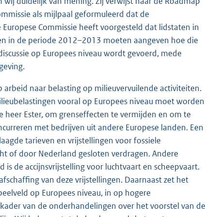
en wij duidelijk van mening. Zij verwijst naar de Roadmap
Commissie als mijlpaal geformuleerd dat de
e Europese Commissie heeft voorgesteld dat lidstaten in
n en in de periode 2012–2013 moeten aangeven hoe die
 discussie op Europees niveau wordt gevoerd, mede
geving.
arbeid naar belasting op milieuvervuilende activiteiten.
milieubelastingen vooral op Europees niveau moet worden
 de heer Ester, om grenseffecten te vermijden en om te
urreren met bedrijven uit andere Europese landen. Een
agde tarieven en vrijstellingen voor fossiele
cht of door Nederland gesloten verdragen. Andere
s de accijnsvrijstelling voor luchtvaart en scheepvaart.
fschaffing van deze vrijstellingen. Daarnaast zet het
peelveld op Europees niveau, in op hogere
et kader van de onderhandelingen over het voorstel van de