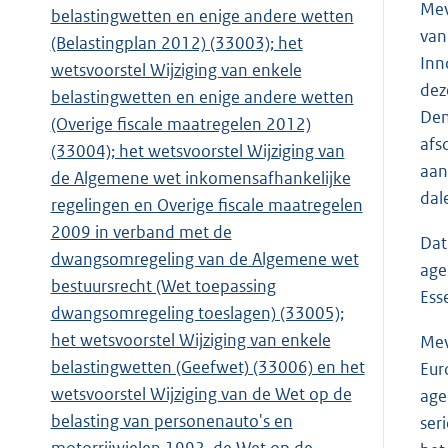
Mev
belastingwetten en enige andere wetten
van
(Belastingplan 2012) (33003); het
Inn
wetsvoorstel Wijziging van enkele
dez
belastingwetten en enige andere wetten
Den
(Overige fiscale maatregelen 2012)
afs
(33004); het wetsvoorstel Wijziging van
aan
de Algemene wet inkomensafhankelijke
dal
regelingen en Overige fiscale maatregelen
2009 in verband met de
Dat
dwangsomregeling van de Algemene wet
age
bestuursrecht (Wet toepassing
Ess
dwangsomregeling toeslagen) (33005);
het wetsvoorstel Wijziging van enkele
Mev
belastingwetten (Geefwet) (33006) en het
Eur
wetsvoorstel Wijziging van de Wet op de
age
belasting van personenauto's en
ser