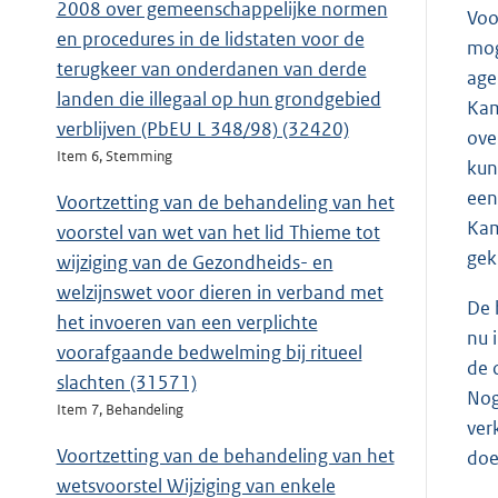
2008 over gemeenschappelijke normen
Voo
en procedures in de lidstaten voor de
mog
terugkeer van onderdanen van derde
age
landen die illegaal op hun grondgebied
Kam
verblijven (PbEU L 348/98) (32420)
ove
Item 6, Stemming
kun
een
Voortzetting van de behandeling van het
Kam
voorstel van wet van het lid Thieme tot
gek
wijziging van de Gezondheids- en
welzijnswet voor dieren in verband met
De 
het invoeren van een verplichte
nu 
voorafgaande bedwelming bij ritueel
de 
slachten (31571)
Nog
Item 7, Behandeling
ver
Voortzetting van de behandeling van het
doe
wetsvoorstel Wijziging van enkele