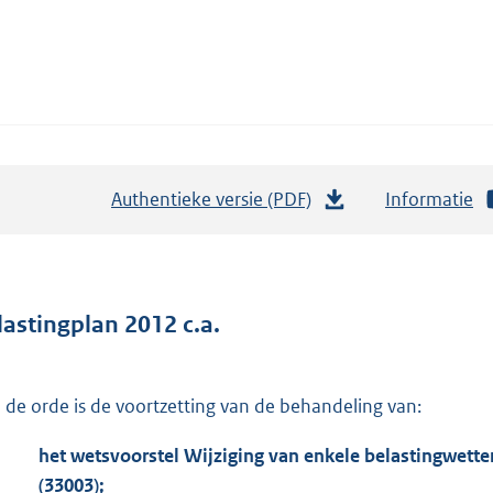
Authentieke versie (PDF)
b
Informatie
e
s
t
a
lastingplan 2012 c.a.
n
d
 de orde is de voortzetting van de behandeling van:
s
g
het wetsvoorstel Wijziging van enkele belastingwette
r
(
33003
);