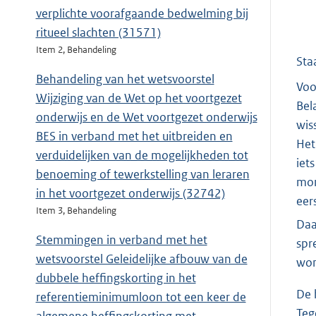
verplichte voorafgaande bedwelming bij
ritueel slachten (31571)
Item 2, Behandeling
Sta
Behandeling van het wetsvoorstel
Voo
Wijziging van de Wet op het voortgezet
Bel
onderwijs en de Wet voortgezet onderwijs
wis
BES in verband met het uitbreiden en
Het
verduidelijken van de mogelijkheden tot
iet
benoeming of tewerkstelling van leraren
mon
in het voortgezet onderwijs (32742)
eer
Item 3, Behandeling
Daa
Stemmingen in verband met het
spr
wetsvoorstel Geleidelijke afbouw van de
won
dubbele heffingskorting in het
De 
referentieminimumloon tot een keer de
Teg