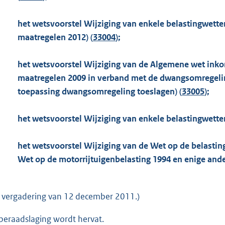
o
o
het wetsvoorstel Wijziging van enkele belastingwette
t
maatregelen 2012) (
33004
);
t
e
het wetsvoorstel Wijziging van de Algemene wet inko
:
maatregelen 2009 in verband met de dwangsomregeli
5
toepassing dwangsomregeling toeslagen) (
33005
);
7
3
het wetsvoorstel Wijziging van enkele belastingwetten
K
b
het wetsvoorstel Wijziging van de Wet op de belastin
Wet op de motorrijtuigenbelasting 1994 en enige ande
e vergadering van 12 december 2011.)
beraadslaging wordt hervat.