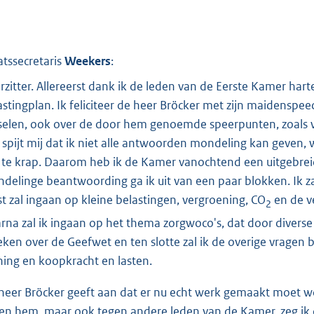
atssecretaris
Weekers
:
rzitter. Allereerst dank ik de leden van de Eerste Kamer harte
astingplan. Ik feliciteer de heer Bröcker met zijn maidens
selen, ook over de door hem genoemde speerpunten, zoals 
 spijt mij dat ik niet alle antwoorden mondeling kan geven, 
s te krap. Daarom heb ik de Kamer vanochtend een uitgebreid
delinge beantwoording ga ik uit van een paar blokken. Ik za
st zal ingaan op kleine belastingen, vergroening, CO
en de v
2
rna zal ik ingaan op het thema zorgwoco's, dat door diverse s
eken over de Geefwet en ten slotte zal ik de overige vragen
ing en koopkracht en lasten.
heer Bröcker geeft aan dat er nu echt werk gemaakt moet wo
en hem, maar ook tegen andere leden van de Kamer, zeg ik 