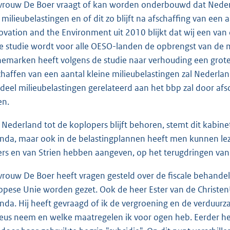
rouw De Boer vraagt of kan worden onderbouwd dat Nederla
 milieubelastingen en of dit zo blijft na afschaffing van een 
ovation and the Environment uit 2010 blijkt dat wij een van 
e studie wordt voor alle OESO-landen de opbrengst van de m
emarken heeft volgens de studie naar verhouding een grote
chaffen van een aantal kleine milieubelastingen zal Nederla
deel milieubelastingen gerelateerd aan het bbp zal door afsc
en.
 Nederland tot de koplopers blijft behoren, stemt dit kabinet
nda, maar ook in de belastingplannen heeft men kunnen leze
ers en van Strien hebben aangeven, op het terugdringen van 
rouw De Boer heeft vragen gesteld over de fiscale behandel
opese Unie worden gezet. Ook de heer Ester van de Christen
nda. Hij heeft gevraagd of ik de vergroening en de verduu
ieus neem en welke maatregelen ik voor ogen heb. Eerder h