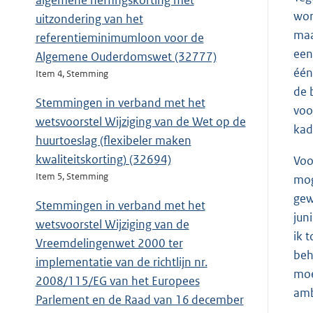
algemene heffingskorting met
wor
uitzondering van het
maa
referentieminimumloon voor de
een
Algemene Ouderdomswet (32777)
één
Item 4, Stemming
de 
Stemmingen in verband met het
voo
wetsvoorstel Wijziging van de Wet op de
kad
huurtoeslag (flexibeler maken
kwaliteitskorting) (32694)
Voo
Item 5, Stemming
mog
gew
Stemmingen in verband met het
jun
wetsvoorstel Wijziging van de
ik 
Vreemdelingenwet 2000 ter
beh
implementatie van de richtlijn nr.
moe
2008/115/EG van het Europees
amb
Parlement en de Raad van 16 december