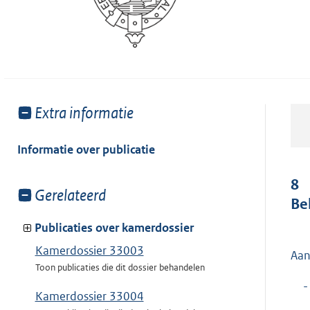
Toon
Extra informatie
meer
van:
Informatie over publicatie
8
Toon
Gerelateerd
Be
meer
van:
Publicaties over kamerdossier
Kamerdossier 33003
Aan
Toon publicaties die dit dossier behandelen
-
Kamerdossier 33004