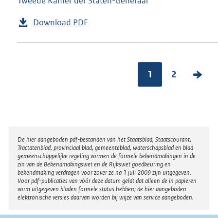
Tweede Kamer der Staten-Generaal
Download PDF
1
2
V
o
l
g
e
Disclaimer
De hier aangeboden pdf-bestanden van het Staatsblad, Staatscourant,
n
Tractatenblad, provinciaal blad, gemeenteblad, waterschapsblad en blad
gemeenschappelijke regeling vormen de formele bekendmakingen in de
d
zin van de Bekendmakingswet en de Rijkswet goedkeuring en
bekendmaking verdragen voor zover ze na 1 juli 2009 zijn uitgegeven.
e
Voor pdf-publicaties van vóór deze datum geldt dat alleen de in papieren
vorm uitgegeven bladen formele status hebben; de hier aangeboden
p
elektronische versies daarvan worden bij wijze van service aangeboden.
a