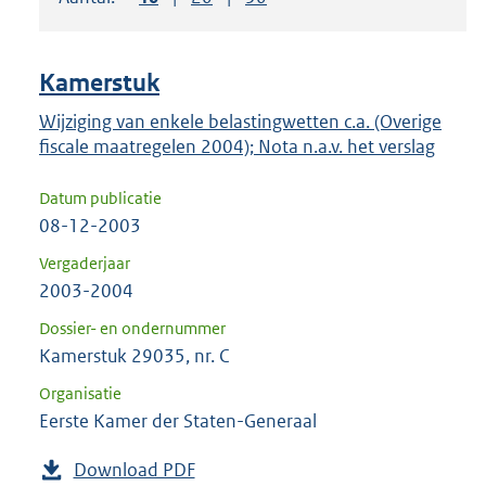
om
ENTER
om
Kamerstuk
uw
keuze
Wijziging van enkele belastingwetten c.a. (Overige
fiscale maatregelen 2004); Nota n.a.v. het verslag
te
bevestigen.
Datum publicatie
08-12-2003
Vergaderjaar
2003-2004
Dossier- en ondernummer
Kamerstuk 29035, nr. C
Organisatie
Eerste Kamer der Staten-Generaal
Download PDF