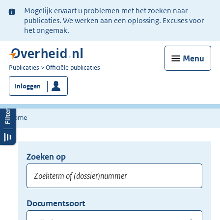
Ter
Mogelijk ervaart u problemen met het zoeken naar
informatie:
publicaties. We werken aan een oplossing. Excuses voor
het ongemak.
Menu
U
Publicaties
Officiële publicaties
bent
Inloggen
nu
hier:
Home
Zoeken op
Opnieuw
zoeken:
Zoekterm
Vul
Documentsoort
of
hier
Gebruik