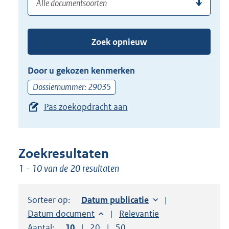
(dossier)nummer
uw
de
zoekterm
TAB
of
toets,
Zoek opnieuw
(dossier)nummer
of
in
de
Door u gekozen kenmerken
pijl
Dossiernummer: 29035
beneden
Pas zoekopdracht aan
toets
om
toegang
te
Zoekresultaten
krijgen
1 - 10 van de 20 resultaten
tot
de
Sorteer op:
Sorteer op:
Datum publicatie
suggesties.
Sorteer op:
Datum document
Sorteer op:
Relevantie
Druk
Aantal:
Toon
10
resultaten per pagina
Toon
20
resultaten per pagina
Toon
50
resultaten per pagina