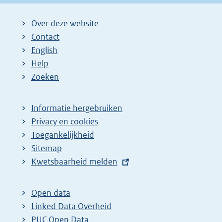
g
i
Over deze website
n
Contact
a
English
Help
Zoeken
Informatie hergebruiken
Privacy en cookies
Toegankelijkheid
Sitemap
E
Kwetsbaarheid melden
x
t
Open data
e
Linked Data Overheid
r
PUC Open Data