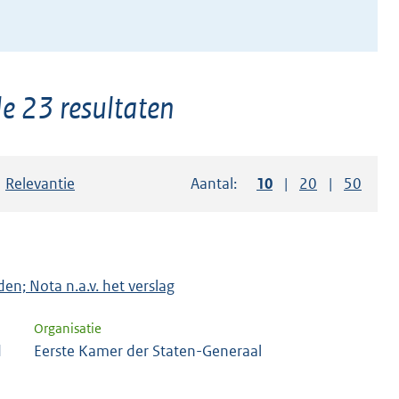
e 23 resultaten
Sorteer op:
Relevantie
Aantal:
Toon
10
resultaten per pag
Toon
20
resultaten p
Toon
50
resul
en; Nota n.a.v. het verslag
Organisatie
d
Eerste Kamer der Staten-Generaal