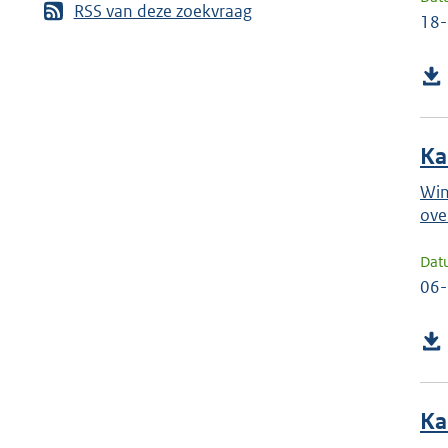
RSS van deze zoekvraag
18
Ka
Win
ove
Dat
06
Ka