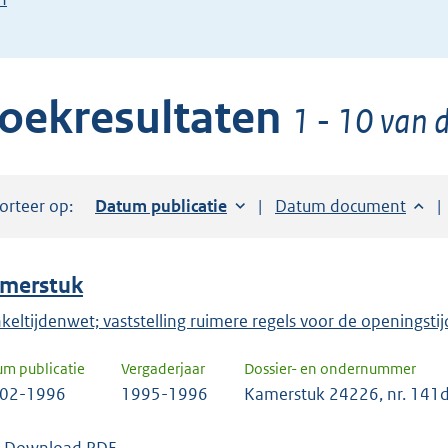
de
pijl
beneden
oekresultaten
toets
1 - 10 van d
om
toegang
te
orteer op:
Sorteer op:
Datum publicatie
Sorteer op:
Datum document
krijgen
tot
de
merstuk
suggesties.
Druk
keltijdenwet; vaststelling ruimere regels voor de openingstijd
om
um publicatie
Vergaderjaar
Dossier- en ondernummer
ENTER
-02-1996
1995-1996
Kamerstuk 24226, nr. 141
om
uw