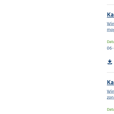
Ka
Win
mog
Dat
06
Ka
Win
zon
Dat