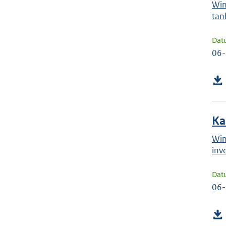
Win
tan
Dat
06
Ka
Win
inv
Dat
06