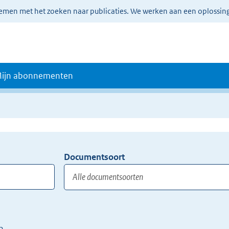
lemen met het zoeken naar publicaties. We werken aan een oplossin
ijn abonnementen
Documentsoort
Gebruik
de
TAB
toets,
of
n