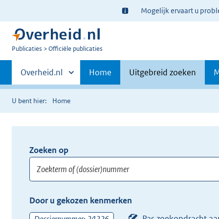
Ter
Mogelijk ervaart u prob
informatie:
U
Publicaties
Officiële publicaties
bent
Primaire
nu
Andere
Overheid.nl
Home
Uitgebreid zoeken
M
hier:
sites
navigatie
binnen
U bent hier:
Home
Zoeken op
Opnieuw
zoeken:
Zoekterm
Vul
Door u gekozen kenmerken
of
hier
(dossier)nummer
uw
Pas zoekopdracht aa