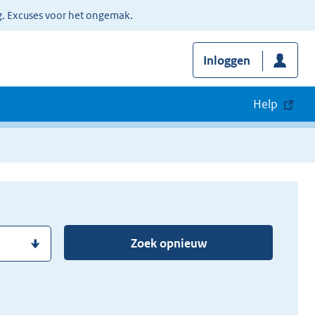
g. Excuses voor het ongemak.
Inloggen
Help
Zoek opnieuw