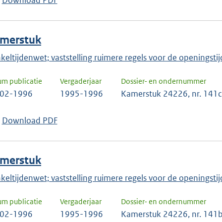
Download PDF
keuze
te
bevestigen.
merstuk
keltijdenwet; vaststelling ruimere regels voor de openingstij
um publicatie
Vergaderjaar
Dossier- en ondernummer
-02-1996
1995-1996
Kamerstuk 24226, nr. 141c
Download PDF
merstuk
keltijdenwet; vaststelling ruimere regels voor de openings
um publicatie
Vergaderjaar
Dossier- en ondernummer
-02-1996
1995-1996
Kamerstuk 24226, nr. 141