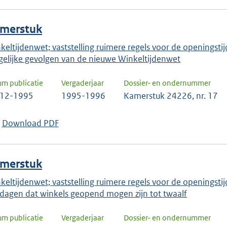
merstuk
keltijdenwet; vaststelling ruimere regels voor de openingst
elijke gevolgen van de nieuwe Winkeltijdenwet
um publicatie
Vergaderjaar
Dossier- en ondernummer
-12-1995
1995-1996
Kamerstuk 24226, nr. 17
Download PDF
merstuk
keltijdenwet; vaststelling ruimere regels voor de openingst
dagen dat winkels geopend mogen zijn tot twaalf
um publicatie
Vergaderjaar
Dossier- en ondernummer