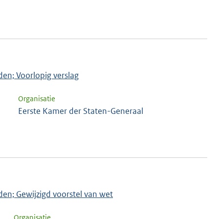
den; Voorlopig verslag
Organisatie
a
Eerste Kamer der Staten-Generaal
jden; Gewijzigd voorstel van wet
Organisatie