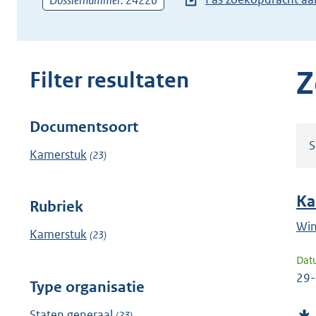
Dossiernummer: 24226
zoekterm
of
(dossier)nummer
in
Z
Filter resultaten
Documentsoort
Filter
S
resultaten
Kamerstuk
(23)
Ka
Rubriek
Win
Kamerstuk
(23)
Dat
29
Type organisatie
Staten generaal
(23)