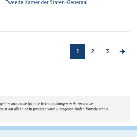
Tweede Kamer der Staten-Generaal
1
2
3
V
o
l
g
e
n
regeling vormen de formele bekendmakingen in de zin van de
d
eldt dat alleen de in papieren vorm uitgegeven bladen formele status
e
p
a