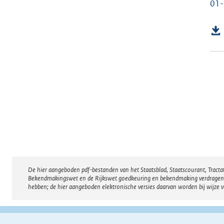
01
De hier aangeboden pdf-bestanden van het Staatsblad, Staatscourant, Tract
Disclaimer
Bekendmakingswet en de Rijkswet goedkeuring en bekendmaking verdragen voor
hebben; de hier aangeboden elektronische versies daarvan worden bij wijze 