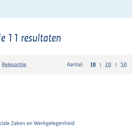
e 11 resultaten
Sorteer op:
Relevantie
Aantal:
Toon
10
resultaten per pag
Toon
20
resultaten p
Toon
50
resul
ociale Zaken en Werkgelegenheid