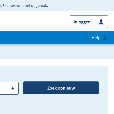
g. Excuses voor het ongemak.
Inloggen
Help
Zoek opnieuw