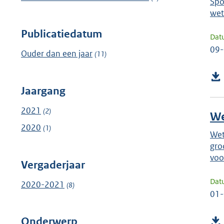
Spo
wet
Publicatiedatum
Dat
09
Ouder dan een jaar
(11)
Jaargang
2021
(2)
W
2020
(1)
Wet
gro
voo
Vergaderjaar
Dat
2020-2021
(8)
01
Onderwerp