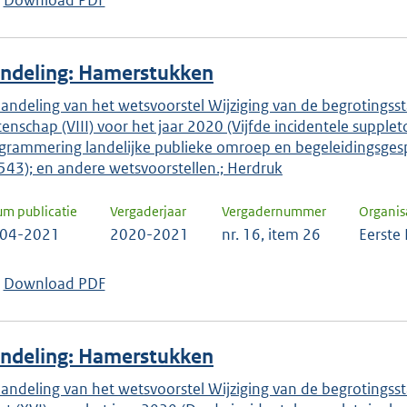
Download PDF
keuze
te
bevestigen.
ndeling: Hamerstukken
andeling van het wetsvoorstel Wijziging van de begrotingssta
enschap (VIII) voor het jaar 2020 (Vijfde incidentele supple
grammering landelijke publieke omroep en begeleidingsge
543); en andere wetsvoorstellen.; Herdruk
um publicatie
Vergaderjaar
Vergadernummer
Organis
-04-2021
2020-2021
nr. 16, item 26
Eerste
Download PDF
ndeling: Hamerstukken
andeling van het wetsvoorstel Wijziging van de begrotingsst