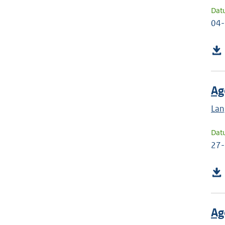
Dat
04
Ag
Lan
Dat
27
Ag