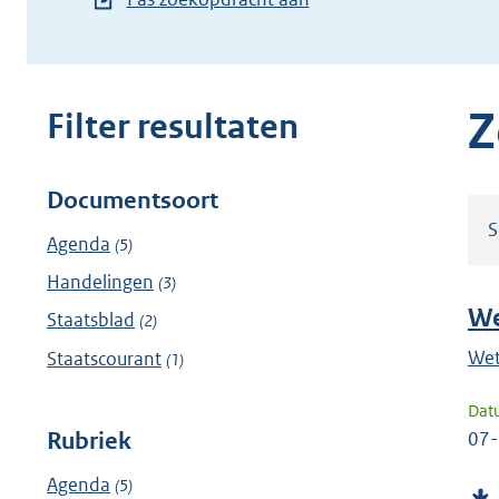
zoekterm
of
(dossier)nummer
in
Z
Filter resultaten
Documentsoort
Filter
S
resultaten
Agenda
(5)
Handelingen
(3)
W
Staatsblad
(2)
Wet
Staatscourant
(1)
Dat
Rubriek
07
Agenda
(5)