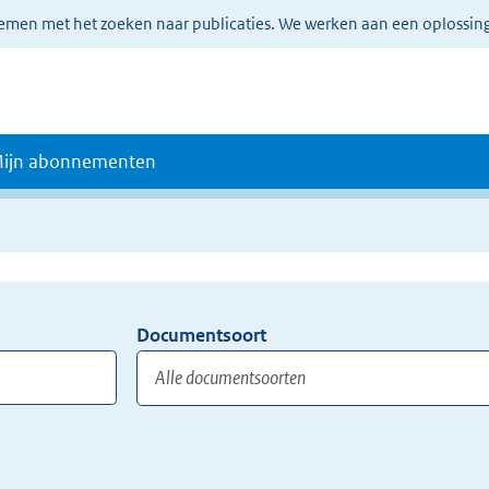
lemen met het zoeken naar publicaties. We werken aan een oplossin
ijn abonnementen
Documentsoort
Gebruik
de
TAB
toets,
of