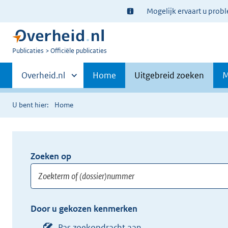
Ter
Mogelijk ervaart u prob
informatie:
U
Publicaties
Officiële publicaties
bent
Primaire
nu
Andere
Overheid.nl
Home
Uitgebreid zoeken
M
hier:
sites
navigatie
binnen
U bent hier:
Home
Zoeken op
Opnieuw
zoeken:
Zoekterm
Vul
Door u gekozen kenmerken
of
hier
(dossier)nummer
uw
Pas zoekopdracht aan