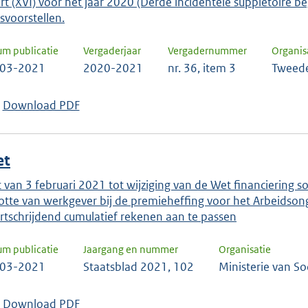
rt (XVI) voor het jaar 2020 (Derde incidentele suppletoire 
svoorstellen.
um publicatie
Vergaderjaar
Vergadernummer
Organis
-03-2021
2020-2021
nr. 36, item 3
Tweede
Download PDF
et
 van 3 februari 2021 tot wijziging van de Wet financiering so
otte van werkgever bij de premieheffing voor het Arbeidso
rtschrijdend cumulatief rekenen aan te passen
um publicatie
Jaargang en nummer
Organisatie
-03-2021
Staatsblad 2021, 102
Ministerie van S
Download PDF