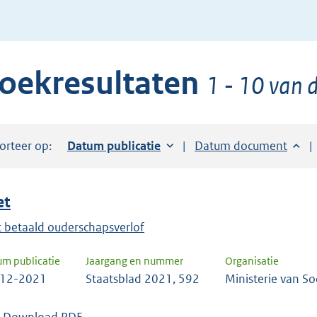
de
pijl
beneden
oekresultaten
toets
1 - 10 van d
om
toegang
te
orteer op:
Sorteer op:
Datum publicatie
Sorteer op:
Datum document
krijgen
tot
de
et
suggesties.
Druk
 betaald ouderschapsverlof
om
um publicatie
Jaargang en nummer
Organisatie
ENTER
-12-2021
Staatsblad 2021, 592
Ministerie van S
om
uw