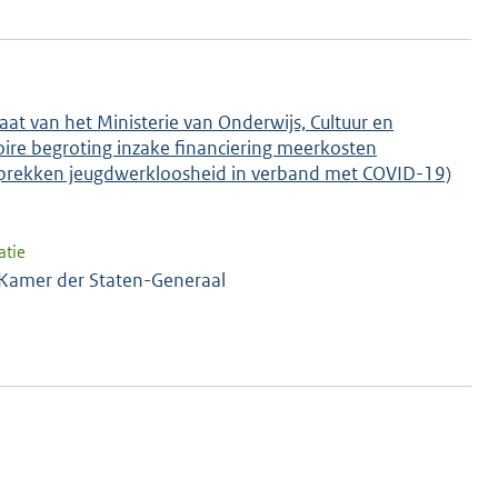
at van het Ministerie van Onderwijs, Cultuur en
toire begroting inzake financiering meerkosten
sprekken jeugdwerkloosheid in verband met COVID-19)
atie
 Kamer der Staten-Generaal