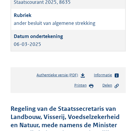
Staatscourant 2025, 8635
ander besluit van algemene strekking
06-03-2025
Authentieke versie (PDF)
b
Informatie
e
Printen
Delen
s
t
a
n
Regeling van de Staatssecretaris van
d
Landbouw, Visserij, Voedselzekerheid
s
en Natuur, mede namens de Minister
g
r