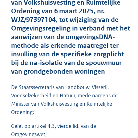
van Volkshuisvesting en Ruimtelijke
o
Ordening van 6 maart 2025, nr.
o
WJZ/97397104, tot wijziging van de
t
t
Omgevingsregeling in verband met het
e
aanwijzen van de omgevingsDNA-
:
methode als erkende maatregel ter
1
,
invulling van de specifieke zorgplicht
3
bij de na-isolatie van de spouwmuur
M
van grondgebonden woningen
b
De Staatssecretaris van Landbouw, Visserij,
Voedselzekerheid en Natuur, mede namens de
Minister van Volkshuisvesting en Ruimtelijke
Ordening;
Gelet op artikel 4.3, vierde lid, van de
Omgevingswet;