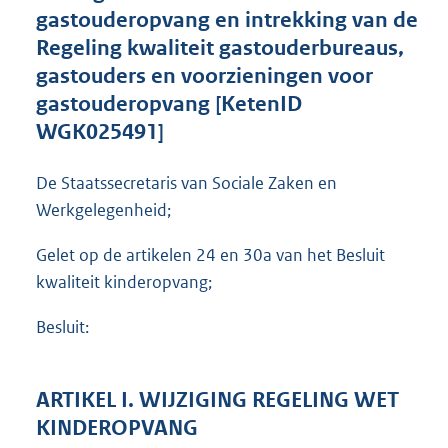
t
gastouderopvang en intrekking van de
e
Regeling kwaliteit gastouderbureaus,
:
gastouders en voorzieningen voor
2
,
gastouderopvang [KetenID
6
WGK025491]
M
b
De Staatssecretaris van Sociale Zaken en
Werkgelegenheid;
Gelet op de artikelen 24 en 30a van het Besluit
kwaliteit kinderopvang;
Besluit:
ARTIKEL I. WIJZIGING REGELING WET
KINDEROPVANG