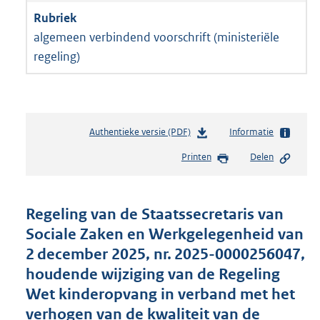
algemeen verbindend voorschrift (ministeriële
regeling)
Authentieke versie (PDF)
b
Informatie
e
Printen
Delen
s
t
a
n
Regeling van de Staatssecretaris van
d
Sociale Zaken en Werkgelegenheid van
s
2 december 2025, nr. 2025-0000256047,
g
r
houdende wijziging van de Regeling
o
Wet kinderopvang in verband met het
o
verhogen van de kwaliteit van de
t