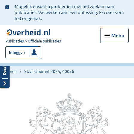
Ter
Mogelijk ervaart u problemen met het zoeken naar
informatie:
publicaties. We werken aan een oplossing. Excuses voor
het ongemak.
Menu
U
Publicaties
Officiële publicaties
bent
Inloggen
nu
hier:
Home
Staatscourant 2025, 40056