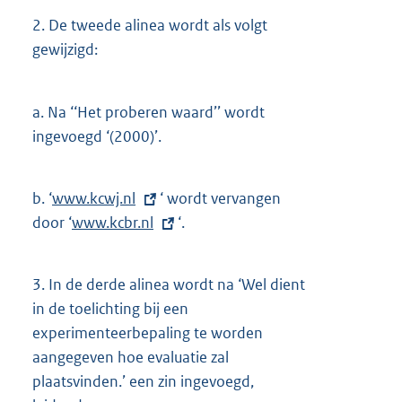
2.
De tweede alinea wordt als volgt
gewijzigd:
a.
Na ‘‘Het proberen waard’’ wordt
ingevoegd ‘(2000)’.
b.
‘
E
www.kcwj.nl
‘ wordt vervangen
door ‘
x
E
www.kcbr.nl
‘.
t
x
e
t
3.
In de derde alinea wordt na ‘Wel dient
r
e
in de toelichting bij een
n
r
experimenteerbepaling te worden
e
n
aangegeven hoe evaluatie zal
l
e
plaatsvinden.’ een zin ingevoegd,
i
l