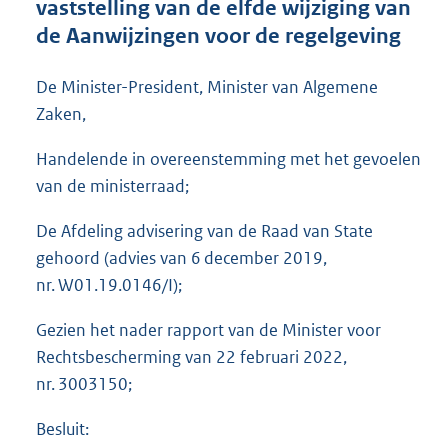
vaststelling van de elfde wijziging van
o
de Aanwijzingen voor de regelgeving
o
t
t
De Minister-President, Minister van Algemene
e
Zaken,
:
1
Handelende in overeenstemming met het gevoelen
,
van de ministerraad;
4
M
b
De Afdeling advisering van de Raad van State
gehoord (advies van 6 december 2019,
nr. W01.19.0146/I);
Gezien het nader rapport van de Minister voor
Rechtsbescherming van 22 februari 2022,
nr. 3003150;
Besluit: