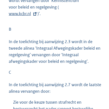
wordt vervangen door ‘Kenniscentrum
x
voor beleid en regelgeving (
t
E
www.kcbr.nl
)’.
e
x
r
t
n
e
B
e
r
l
n
In de toelichting bij aanwijzing 2.3 wordt in de
i
e
tweede alinea ‘Integraal Afwegingskader beleid en
n
l
regelgeving’ vervangen door ‘Integraal
k
i
afwegingskader voor beleid en regelgeving’.
:
n
C
k
:
In de toelichting bij aanwijzing 2.7 wordt de laatste
alinea vervangen door:
Zie voor de keuze tussen strafrecht en
bestuursrecht het nader rapport bestuurlijke