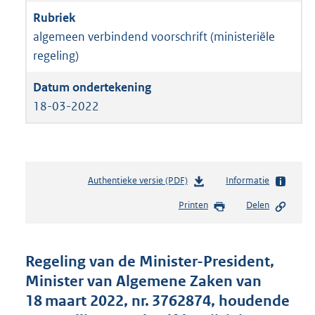
algemeen verbindend voorschrift (ministeriële
regeling)
18-03-2022
Authentieke versie (PDF)
b
Informatie
e
Printen
Delen
s
t
a
n
Regeling van de Minister-President,
d
Minister van Algemene Zaken van
s
18 maart 2022, nr. 3762874, houdende
g
r