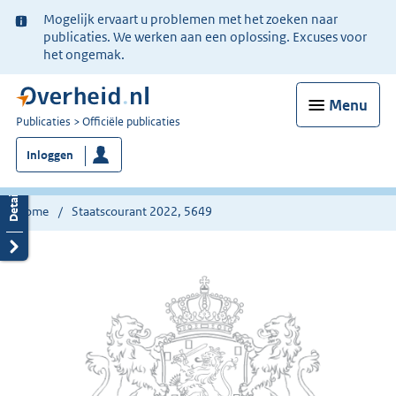
Ter
Mogelijk ervaart u problemen met het zoeken naar
informatie:
publicaties. We werken aan een oplossing. Excuses voor
het ongemak.
Menu
U
Publicaties
Officiële publicaties
bent
Inloggen
nu
hier:
Home
Staatscourant 2022, 5649