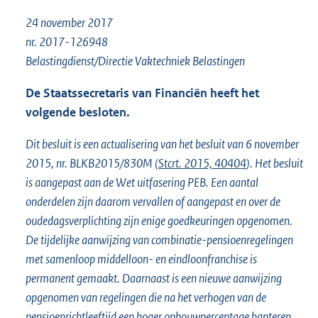
o
24 november 2017
t
t
nr. 2017-126948
e
Belastingdienst/Directie Vaktechniek Belastingen
:
1
De Staatssecretaris van Financiën heeft het
,
volgende besloten.
7
M
Dit besluit is een actualisering van het besluit van 6 november
b
2015, nr. BLKB2015/830M (
Stcrt. 2015, 40404
). Het besluit
is aangepast aan de Wet uitfasering PEB. Een aantal
onderdelen zijn daarom vervallen of aangepast en over de
oudedagsverplichting zijn enige goedkeuringen opgenomen.
De tijdelijke aanwijzing van combinatie-pensioenregelingen
met samenloop middelloon- en eindloonfranchise is
permanent gemaakt. Daarnaast is een nieuwe aanwijzing
opgenomen van regelingen die na het verhogen van de
pensioenrichtleeftijd een hoger opbouwpercentage hanteren