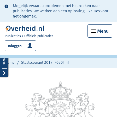
Ter
Mogelijk ervaart u problemen met het zoeken naar
informatie:
publicaties. We werken aan een oplossing. Excuses voor
het ongemak.
Menu
U
Publicaties
Officiële publicaties
bent
Inloggen
nu
hier:
Home
Staatscourant 2017, 70301 n1