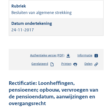
Besluiten van algemene strekking
24-11-2017
Authentieke versie (PDF)
b
Informatie
e
Gerelateerd
Printen
Delen
s
t
a
n
Rectificatie: Loonheffingen,
d
pensioenen; opbouw, vervroegen van
s
de pensioendatum, aanwijzingen en
g
r
overgangsrecht
o