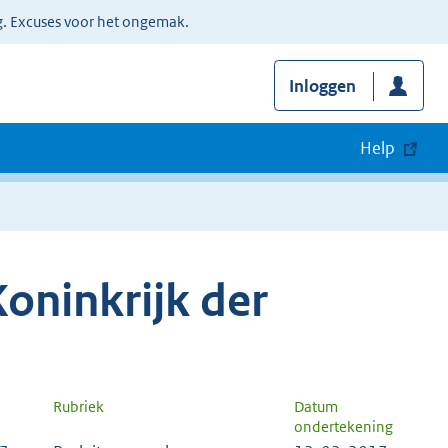
g. Excuses voor het ongemak.
Inloggen
Help
oninkrijk der
Rubriek
Datum
ondertekening