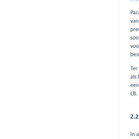
Par
van
pre
soo
voo
bes
Ter
als
een
LB.
2.
In 