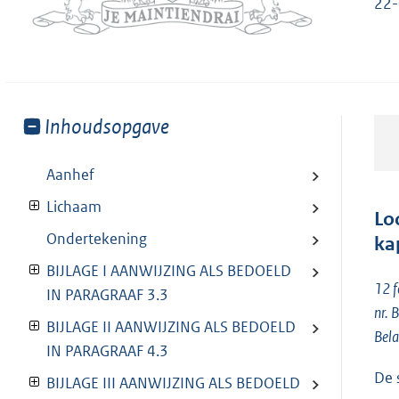
22-
Toon
Inhoudsopgave
meer
van:
Aanhef
Lichaam
Lo
Ondertekening
ka
BIJLAGE I AANWIJZING ALS BEDOELD
12 f
IN PARAGRAAF 3.3
nr.
BIJLAGE II AANWIJZING ALS BEDOELD
Bela
IN PARAGRAAF 4.3
De 
BIJLAGE III AANWIJZING ALS BEDOELD