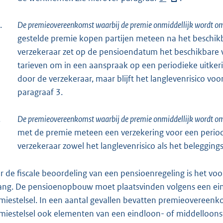
k
x
:
.
De premieovereenkomst waarbij de premie onmiddellijk wordt omg
t
gestelde premie kopen partijen meteen na het beschikba
e
verzekeraar zet op de pensioendatum het beschikbare 
r
tarieven om in een aanspraak op een periodieke uitkeri
n
door de verzekeraar, maar blijft het langlevenrisico vo
e
paragraaf 3.
l
i
.
De premieovereenkomst waarbij de premie onmiddellijk wordt omg
n
met de premie meteen een verzekering voor een periodi
k
verzekeraar zowel het langlevenrisico als het beleggings
:
r de fiscale beoordeling van een pensioenregeling is het v
ang. De pensioenopbouw moet plaatsvinden volgens een eind
miestelsel. In een aantal gevallen bevatten premieovereen
miestelsel ook elementen van een eindloon- of middelloonste