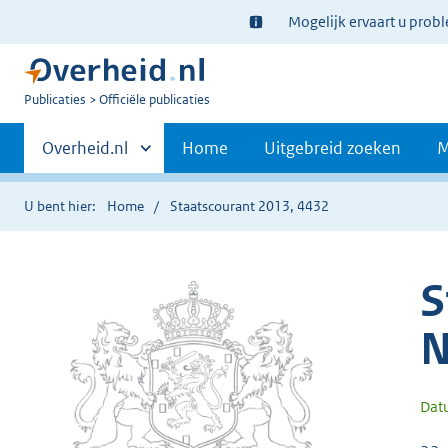
Ter
Mogelijk ervaart u prob
informatie:
U
Publicaties
Officiële publicaties
bent
Primaire
nu
Andere
Overheid.nl
Home
Uitgebreid zoeken
M
hier:
sites
navigatie
binnen
U bent hier:
Home
Staatscourant 2013, 4432
S
N
Dat