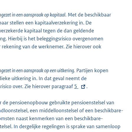
ezet in een aanspraak op kapitaal.
Met de beschikbaar
ar stellen een kapitaalverzekering in. De
verzekerde kapitaal tegen de dan geldende
ng. Hierbij is het beleggingsrisico overgenomen
or rekening van de werknemer. Zie hierover ook
ezet in een aanspraak op een uitkering.
Partijen kopen
eke uitkering in. In dat geval neemt de
risico over. Zie hierover paragraaf
E
5
.
x
t
oor de pensioenopbouw gebruikte pensioenstelsel van
e
loonstelsel, een middelloonstelsel of een beschikbare-
r
komsten naast kenmerken van een beschikbare-
n
lsel. In dergelijke regelingen is sprake van samenloop