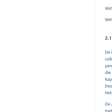
Wet
Wet
2.1
De 
col
pen
die
kap
Dez
Het
De 
met