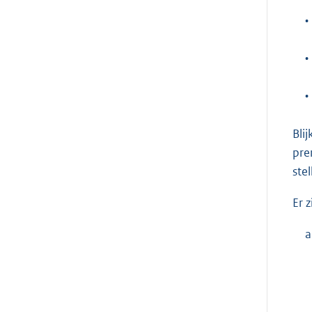
•
•
•
Bli
pre
ste
Er 
a