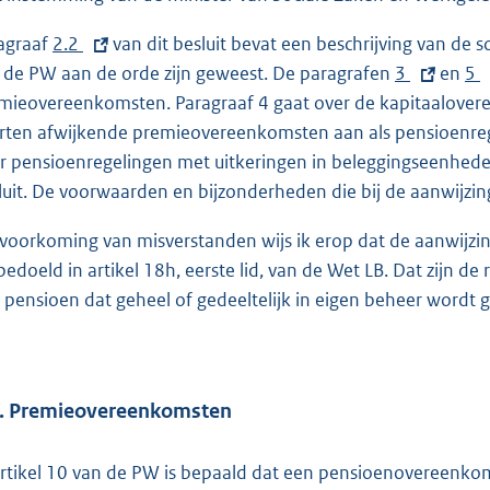
agraaf
E
2.2
van dit besluit bevat een beschrijving van d
 de PW aan de orde zijn geweest. De paragrafen
x
E
3
en
E
5
mieovereenkomsten. Paragraaf 4 gaat over de kapitaalovere
t
x
x
rten afwijkende premieovereenkomsten aan als pensioenreg
e
t
t
r pensioenregelingen met uitkeringen in beleggingseenhede
r
e
e
luit. De voorwaarden en bijzonderheden die bij de aanwijzingen
n
r
r
e
n
n
 voorkoming van misverstanden wijs ik erop dat de aanwijzinge
l
e
e
 bedoeld in artikel 18h, eerste lid, van de Wet LB. Dat zijn
i
l
l
 pensioen dat geheel of gedeeltelijk in eigen beheer wordt g
n
i
i
k
n
n
:
k
k
:
:
2. Premieovereenkomsten
artikel 10 van de PW is bepaald dat een pensioenovereenko