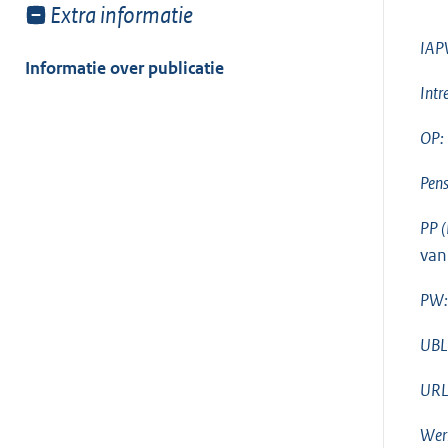
Toon
Extra informatie
meer
IAP
van:
Informatie over publicatie
Intr
OP:
Pens
PP (
van
PW:
UBL
URL
Wer