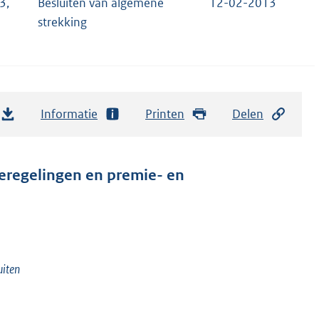
3,
Besluiten van algemene
12-02-2013
strekking
Informatie
Printen
Delen
eregelingen en premie- en
uiten