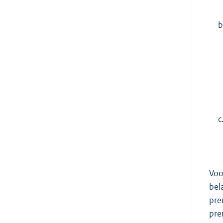
b
c
Voo
bel
pre
pre