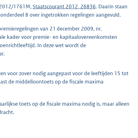
LKB2012/1761M,
Staatscourant 2012, 26836
. Daarin staan
 is onderdeel 8 over ingetrokken regelingen aangevuld.
re-premieregelingen van 21 december 2009, nr.
fiscale kader voor premie- en kapitaalovereenkomsten
enrichtleeftijd. In deze wet wordt de
r.
M
len voor zover nodig aangepast voor de leeftijden 15 tot
naast de middelloontoets op de fiscale maxima
jaarlijkse toets op de fiscale maxima nodig is, maar alleen
racht.