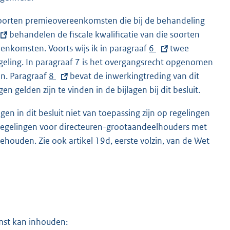
e soorten premieovereenkomsten die bij de behandeling
behandelen de fiscale kwalificatie van die soorten
enkomsten. Voorts wijs ik in paragraaf
E
6
twee
eling. In paragraaf 7 is het overgangsrecht opgenomen
x
n. Paragraaf
E
8
bevat de inwerkingtreding van dit
t
 gelden zijn te vinden in de bijlagen bij dit besluit.
x
e
t
r
n in dit besluit niet van toepassing zijn op regelingen
e
n
 de regelingen voor directeuren-grootaandeelhouders met
r
e
ehouden. Zie ook artikel 19d, eerste volzin, van de Wet
n
l
e
i
l
n
i
k
n
:
k
mst kan inhouden:
: