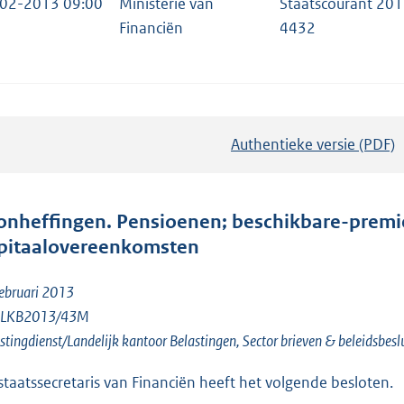
02-2013 09:00
Ministerie van
Staatscourant 201
Financiën
4432
Authentieke versie (PDF)
b
e
s
t
onheffingen. Pensioenen; beschikbare-premi
a
pitaalovereenkomsten
n
d
ebruari 2013
s
 BLKB2013/43M
g
stingdienst/Landelijk kantoor Belastingen, Sector brieven & beleidsbesl
r
staatssecretaris van Financiën heeft het volgende besloten.
o