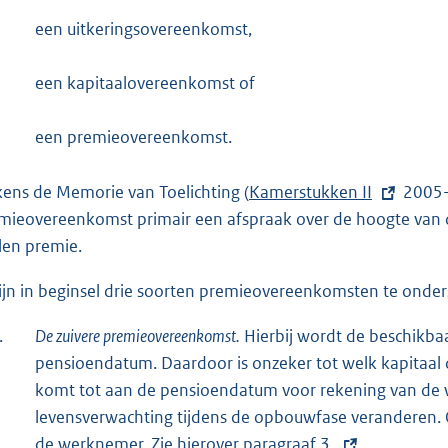
een uitkeringsovereenkomst,
een kapitaalovereenkomst of
een premieovereenkomst.
jkens de Memorie van Toelichting (
E
Kamerstukken II
2005
mieovereenkomst primair een afspraak over de hoogte van 
x
llen premie.
t
e
zijn in beginsel drie soorten premieovereenkomsten te onder
r
n
.
De zuivere premieovereenkomst.
Hierbij wordt de beschikba
e
pensioendatum. Daardoor is onzeker tot welk kapitaal 
l
komt tot aan de pensioendatum voor rekening van de
i
levensverwachting tijdens de opbouwfase veranderen. Oo
n
de werknemer. Zie hierover paragraaf
E
3
.