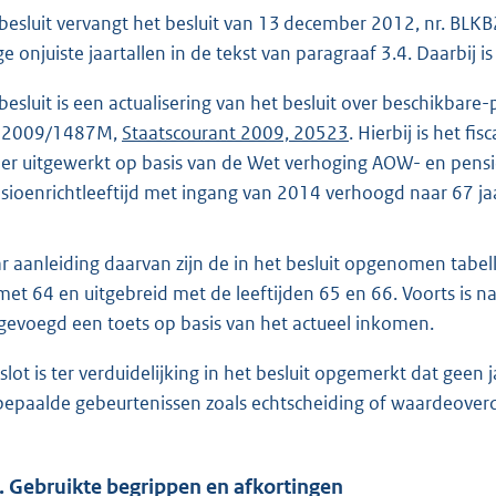
o
 besluit vervangt het besluit van 13 december 2012, nr. B
t
ge onjuiste jaartallen in de tekst van paragraaf 3.4. Daarbij
t
e
 besluit is een actualisering van het besluit over beschikba
:
P2009/1487M,
Staatscourant 2009, 20523
. Hierbij is het 
1
er uitgewerkt op basis van de Wet verhoging AOW- en pensio
,
sioenrichtleeftijd met ingang van 2014 verhoogd naar 67 jaa
7
r aanleiding daarvan zijn de in het besluit opgenomen tabel
b
met 64 en uitgebreid met de leeftijden 65 en 66. Voorts is 
gevoegd een toets op basis van het actueel inkomen.
 slot is ter verduidelijking in het besluit opgemerkt dat geen 
 bepaalde gebeurtenissen zoals echtscheiding of waardeoverd
. Gebruikte begrippen en afkortingen