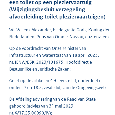
een toilet op een pleziervaartuig
o
(Wijzigingsbesluit verzegeling
t
t
afvoerleiding toilet pleziervaartuigen)
e
:
Wij Willem-Alexander, bij de gratie Gods, Koning der
1
6
Nederlanden, Prins van Oranje-Nassau, enz. enz. enz.
0
K
Op de voordracht van Onze Minister van
b
Infrastructuur en Waterstaat van 18 april 2023,
nr. IENW/BSK-2023/101675, Hoofddirectie
Bestuurlijke en Juridische Zaken;
Gelet op de artikelen 4.3, eerste lid, onderdeel c,
onder 1° en 18.2, zesde lid, van de Omgevingswet;
De Afdeling advisering van de Raad van State
gehoord (advies van 31 mei 2023,
nr. W17.23.00090/IV);