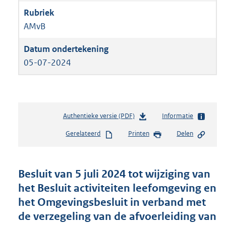
AMvB
05-07-2024
Authentieke versie (PDF)
b
Informatie
e
Gerelateerd
Printen
Delen
s
t
a
n
Besluit van 5 juli 2024 tot wijziging van
d
het Besluit activiteiten leefomgeving en
s
het Omgevingsbesluit in verband met
g
r
de verzegeling van de afvoerleiding van
o