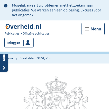
Ter
Mogelijk ervaart u problemen met het zoeken naar
informatie:
publicaties. We werken aan een oplossing. Excuses voor
het ongemak.
Menu
U
Publicaties
Officiële publicaties
bent
Inloggen
nu
hier:
Home
Staatsblad 2024, 235