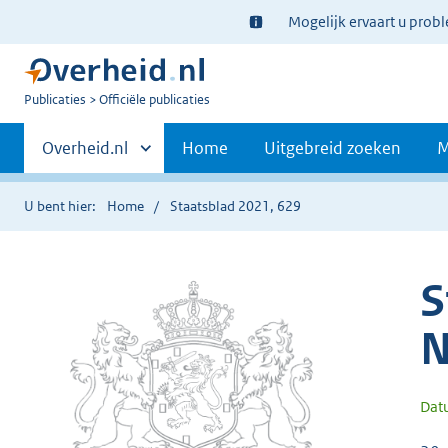
Ter
Mogelijk ervaart u prob
informatie:
U
Publicaties
Officiële publicaties
bent
Primaire
nu
Andere
Overheid.nl
Home
Uitgebreid zoeken
M
hier:
sites
navigatie
binnen
U bent hier:
Home
Staatsblad 2021, 629
S
N
Dat