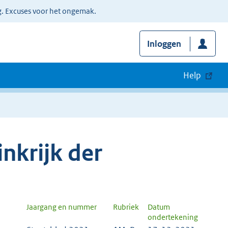
g. Excuses voor het ongemak.
Inloggen
Help
nkrijk der
Jaargang en nummer
Rubriek
Datum
ondertekening