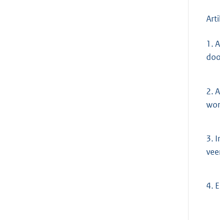
Art
1.
A
doo
2.
A
wor
3.
I
vee
4.
E