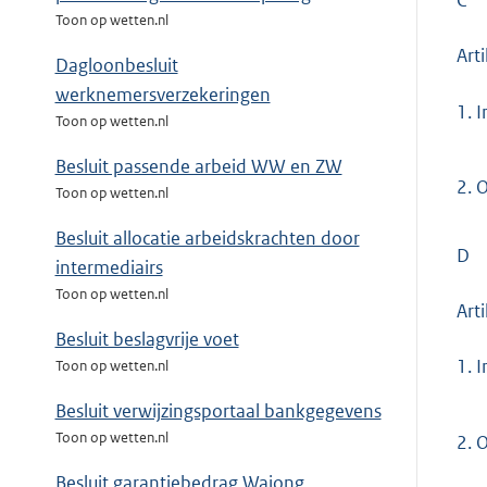
C
Toon op wetten.nl
Arti
Dagloonbesluit
werknemersverzekeringen
1.
I
Toon op wetten.nl
Besluit passende arbeid WW en ZW
2.
O
Toon op wetten.nl
Besluit allocatie arbeidskrachten door
D
intermediairs
Toon op wetten.nl
Arti
Besluit beslagvrije voet
1.
I
Toon op wetten.nl
Besluit verwijzingsportaal bankgegevens
Toon op wetten.nl
2.
O
Besluit garantiebedrag Wajong