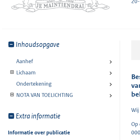
20-
Toon
Inhoudsopgave
meer
van:
Aanhef
Lichaam
Be
Ondertekening
va
be
NOTA VAN TOELICHTING
Wij
Toon
Extra informatie
meer
Op 
van:
Informatie over publicatie
00