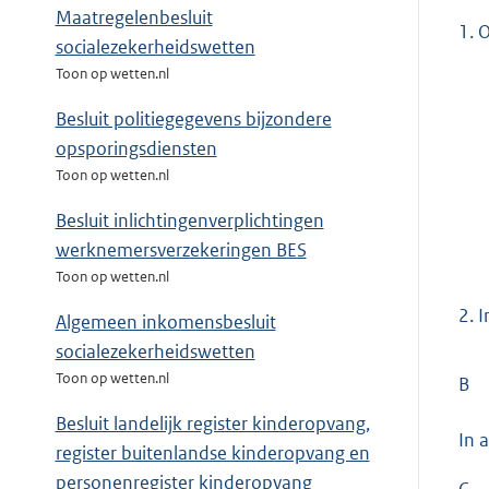
Maatregelenbesluit
1.
O
socialezekerheidswetten
Toon op wetten.nl
Besluit politiegegevens bijzondere
opsporingsdiensten
Toon op wetten.nl
Besluit inlichtingenverplichtingen
werknemersverzekeringen BES
Toon op wetten.nl
2.
I
Algemeen inkomensbesluit
socialezekerheidswetten
Toon op wetten.nl
B
Besluit landelijk register kinderopvang,
In 
register buitenlandse kinderopvang en
personenregister kinderopvang