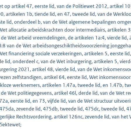
o
et op artikel 47, eerste lid, van de Politiewet 2012, artikel
t
0, artikelen 1b, tiende lid, en 47, tweede lid, van de Werkloo
t
ste lid, onderdeel b, van de Wet algemene bepalingen omgeving
e
Wet allocatie arbeidskrachten door intermediairs, artikelen 3,
:
de Wet arbeid vreemdelingen, de artikelen 1a:4, vierde lid, 2:6,
1
8:8 van de Wet arbeidsongeschiktheidsvoorziening jonggehandi
4
Wet financiering sociale verzekeringen, artikelen 5, eerste lid,
1
fde lid, onderdeel c, van de Wet inburgering, artikelen 5, vie
K
urgering 2021, artikel 48, vierde lid, van de Wet inkomensvo
b
ezen zelfstandigen, artikel 64, eerste lid, Wet inkomensvoo
kloze werknemers, artikelen 1.47a, tweede lid, en 1.47b, twee
 de Wet politiegegevens, artikel 46l, derde lid, van de Wet re
, 72a, eerste lid, en 73, vijfde lid, van de Wet structuur uitv
, 475da, zevende lid, 475db, tweede lid, 475dc, tweede lid, 4
gerlijke Rechtsvordering, artikel 126nc, zevende lid, van het
Ziektewet;