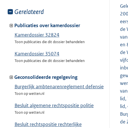
Gel
Toon
Gerelateerd
200
meer
eer
van:
Publicaties over kamerdossier
de 
Kamerdossier 32824
van 
Toon publicaties die dit dossier behandelen
en 
de 
Kamerdossier 35074
vij
Toon publicaties die dit dossier behandelen
inb
gew
Geconsolideerde regelgeving
wer
Burgerlijk ambtenarenreglement defensie
van
Toon op wetten.nl
lid
Besluit algemene rechtspositie politie
lid
Toon op wetten.nl
Bur
de 
Besluit rechtspositie rechterlijke