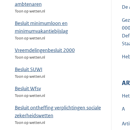
ambtenaren
De 
Toon op wetten.nl
Gez
Besluit minimumloon en
000
minimumvakantiebijslag
Def
Toon op wetten.nl
Sta
Vreemdelingenbesluit 2000
Heb
Toon op wetten.nl
Besluit SUWI
Toon op wetten.nl
AR
Besluit Wfsv
Het
Toon op wetten.nl
Besluit ontheffing verplichtingen sociale
A
zekerheidswetten
Toon op wetten.nl
Arti