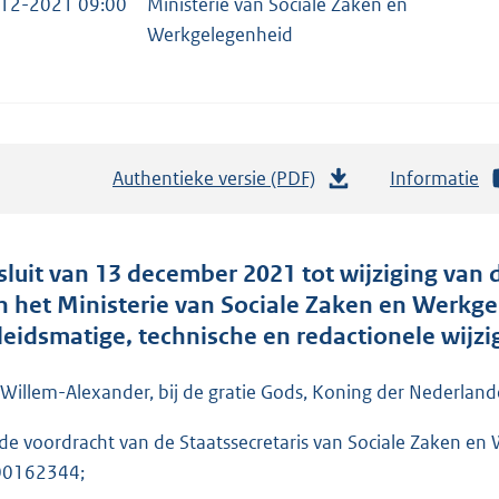
12-2021 09:00
Ministerie van Sociale Zaken en
Werkgelegenheid
Authentieke versie (PDF)
b
Informatie
e
s
t
sluit van 13 december 2021 tot wijziging van
a
n het Ministerie van Sociale Zaken en Werkge
n
leidsmatige, technische en redactionele wijz
d
s
 Willem-Alexander, bij de gratie Gods, Koning der Nederlande
g
de voordracht van de Staatssecretaris van Sociale Zaken en
r
00162344;
o