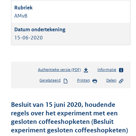
AMvB
15-06-2020
Authentieke versie (PDF)
b
Informatie
e
Gerelateerd
Printen
Delen
s
t
a
n
Besluit van 15 juni 2020, houdende
d
regels over het experiment met een
s
gesloten coffeeshopketen (Besluit
g
r
experiment gesloten coffeeshopketen)
o