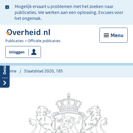
Ter
Mogelijk ervaart u problemen met het zoeken naar
informatie:
publicaties. We werken aan een oplossing. Excuses voor
het ongemak.
Menu
U
Publicaties
Officiële publicaties
bent
Inloggen
nu
hier:
Home
Staatsblad 2020, 185