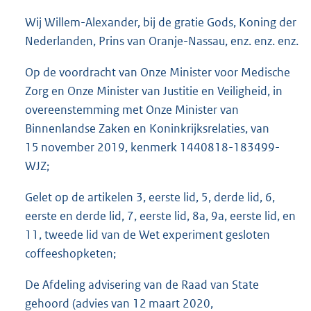
o
Wij Willem-Alexander, bij de gratie Gods, Koning der
t
t
Nederlanden, Prins van Oranje-Nassau, enz. enz. enz.
e
:
Op de voordracht van Onze Minister voor Medische
2
Zorg en Onze Minister van Justitie en Veiligheid, in
6
overeenstemming met Onze Minister van
0
K
Binnenlandse Zaken en Koninkrijksrelaties, van
b
15 november 2019, kenmerk 1440818-183499-
WJZ;
Gelet op de artikelen 3, eerste lid, 5, derde lid, 6,
eerste en derde lid, 7, eerste lid, 8a, 9a, eerste lid, en
11, tweede lid van de Wet experiment gesloten
coffeeshopketen;
De Afdeling advisering van de Raad van State
gehoord (advies van 12 maart 2020,