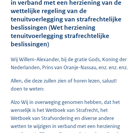
in verband met een herziening van de
o
wettelijke regeling van de
t
t
tenuitvoerlegging van strafrechtelijke
e
beslissingen (Wet herziening
:
tenuitvoerlegging strafrechtelijke
2
4
beslissingen)
4
K
Wij Willem-Alexander, bij de gratie Gods, Koning der
b
Nederlanden, Prins van Oranje-Nassau, enz. enz. enz.
Allen, die deze zullen zien of horen lezen, saluut!
doen te weten:
Alzo Wij in overweging genomen hebben, dat het
wenselijk is het Wetboek van Strafrecht, het
Wetboek van Strafvordering en diverse andere
wetten te wijzigen in verband met een herziening