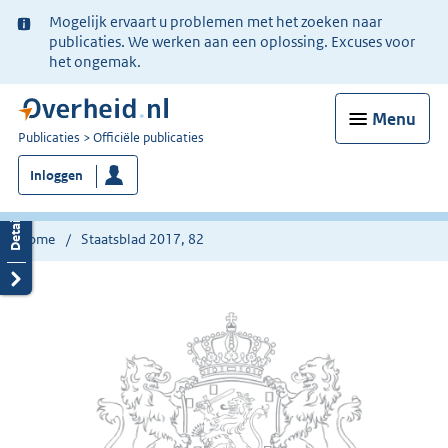
Ter
Mogelijk ervaart u problemen met het zoeken naar
informatie:
publicaties. We werken aan een oplossing. Excuses voor
het ongemak.
Menu
U
Publicaties
Officiële publicaties
bent
Inloggen
nu
hier:
Home
Staatsblad 2017, 82