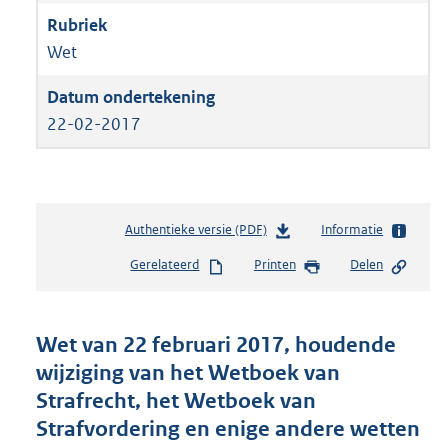
Wet
22-02-2017
Authentieke versie (PDF)
b
Informatie
e
Gerelateerd
Printen
Delen
s
t
a
n
Wet van 22 februari 2017, houdende
d
wijziging van het Wetboek van
s
Strafrecht, het Wetboek van
g
r
Strafvordering en enige andere wetten
o