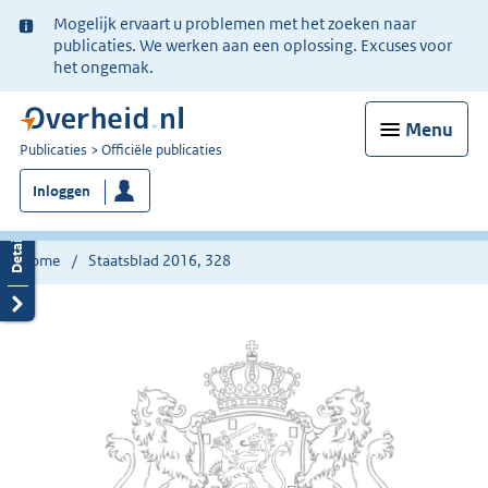
Ter
Mogelijk ervaart u problemen met het zoeken naar
informatie:
publicaties. We werken aan een oplossing. Excuses voor
het ongemak.
Menu
U
Publicaties
Officiële publicaties
bent
Inloggen
nu
hier:
Home
Staatsblad 2016, 328