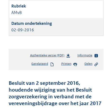
AMvB
02-09-2016
Authentieke versie (PDF)
b
Informatie
e
Gerelateerd
Printen
Delen
s
t
a
n
Besluit van 2 september 2016,
d
houdende wijziging van het Besluit
s
zorgverzekering in verband met de
g
r
vereveningsbijdrage over het jaar 2017
o