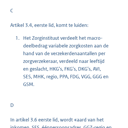
C
Artikel 3.4, eerste lid, komt te luiden:
1.
Het Zorginstituut verdeelt het macro-
deelbedrag variabele zorgkosten aan de
hand van de verzekerdenaantallen per
zorgverzekeraar, verdeeld naar leeftijd
en geslacht, HKG’s, FKG’s, DKG’s, AVI,
SES, MHK, regio, PPA, FDG, VGG, GGG en
GSM.
D
In artikel 3.6 eerste lid, wordt «aard van het
inkomen, SES, éénper
soonsadres, GGZ-regio en