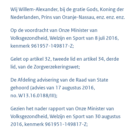
o
Wij Willem-Alexander, bij de gratie Gods, Koning der
t
t
Nederlanden, Prins van Oranje-Nassau, enz. enz. enz.
e
:
Op de voordracht van Onze Minister van
5
Volksgezondheid, Welzijn en Sport van 8 juli 2016,
9
kenmerk 961957-149817-Z;
K
b
Gelet op artikel 32, tweede lid en artikel 34, derde
lid, van de Zorgverzekeringswet;
De Afdeling advisering van de Raad van State
gehoord (advies van 17 augustus 2016,
no. W13.16.0188/III);
Gezien het nader rapport van Onze Minister van
Volksgezondheid, Welzijn en Sport van 30 augustus
2016, kenmerk 961951-149817-Z;