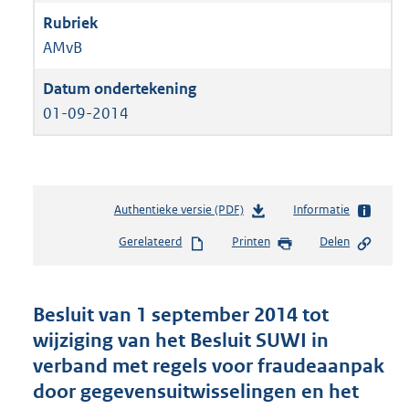
AMvB
01-09-2014
Authentieke versie (PDF)
b
Informatie
e
Gerelateerd
Printen
Delen
s
t
a
n
Besluit van 1 september 2014 tot
d
wijziging van het Besluit SUWI in
s
verband met regels voor fraudeaanpak
g
r
door gegevensuitwisselingen en het
o