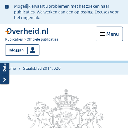
Ter
Mogelijk ervaart u problemen met het zoeken naar
informatie:
publicaties. We werken aan een oplossing. Excuses voor
het ongemak.
Menu
U
Publicaties
Officiële publicaties
bent
Inloggen
nu
hier:
Home
Staatsblad 2014, 320