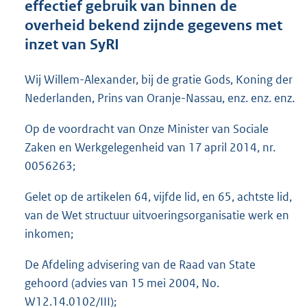
effectief gebruik van binnen de
o
overheid bekend zijnde gegevens met
t
t
inzet van SyRI
e
:
Wij Willem-Alexander, bij de gratie Gods, Koning der
1
2
Nederlanden, Prins van Oranje-Nassau, enz. enz. enz.
5
K
Op de voordracht van Onze Minister van Sociale
b
Zaken en Werkgelegenheid van 17 april 2014, nr.
0056263;
Gelet op de artikelen 64, vijfde lid, en 65, achtste lid,
van de Wet structuur uitvoeringsorganisatie werk en
inkomen;
De Afdeling advisering van de Raad van State
gehoord (advies van 15 mei 2004, No.
W12.14.0102/III);