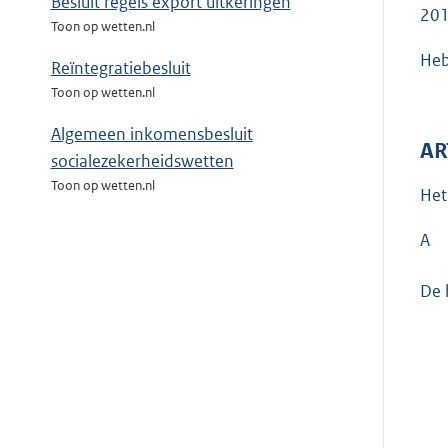
Besluit regels export uitkeringen
20
Toon op wetten.nl
Heb
Reïntegratiebesluit
Toon op wetten.nl
Algemeen inkomensbesluit
AR
socialezekerheidswetten
Toon op wetten.nl
Het
A
De 