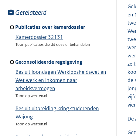
Gel
Toon
Gerelateerd
en 
meer
twe
van:
Publicaties over kamerdossier
Wer
Kamerdossier 32131
twe
Toon publicaties die dit dossier behandelen
wer
wer
Geconsolideerde regelgeving
zel
Besluit loondagen Werkloosheidswet en
koo
Wet werk en inkomen naar
de 
arbeidsvermogen
jon
Toon op wetten.nl
vij
vier
Besluit uitbreiding kring studerenden
Wajong
De 
Toon op wetten.nl
Gez