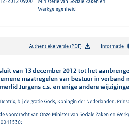
12-2012 09:00
Ministerie van Sociale Zaken en
Werkgelegenheid
Authentieke versie (PDF)
b
Informatie
e
s
t
sluit van 13 december 2012 tot het aanbrenge
a
gemene maatregelen van bestuur in verband m
n
merlid Jurgens c.s. en enige andere wijziging
d
s
 Beatrix, bij de gratie Gods, Koningin der Nederlanden, Prins
g
de voordracht van Onze Minister van Sociale Zaken en Wer
r
00041530;
o