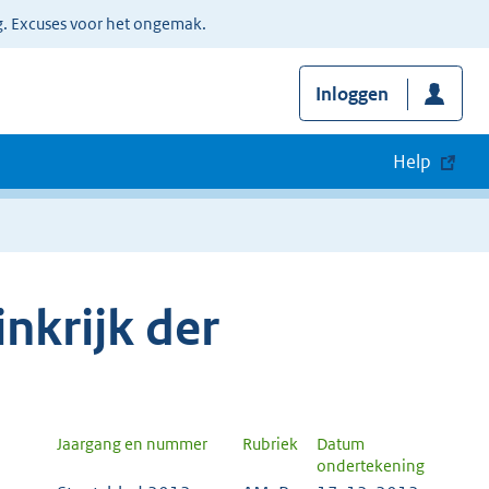
g. Excuses voor het ongemak.
Inloggen
Help
nkrijk der
Jaargang en nummer
Rubriek
Datum
ondertekening