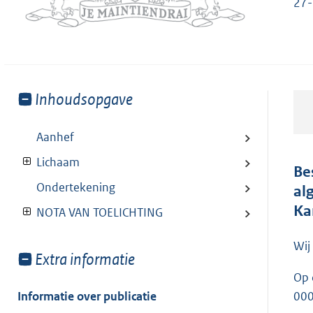
27-
Toon
Inhoudsopgave
meer
van:
Aanhef
Lichaam
Be
Ondertekening
al
Ka
NOTA VAN TOELICHTING
Wij
Toon
Extra informatie
meer
Op 
van:
Informatie over publicatie
00