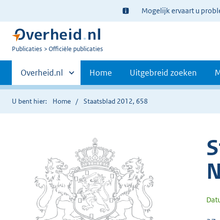
Ter
Mogelijk ervaart u prob
informatie:
U
Publicaties
Officiële publicaties
bent
Primaire
nu
Andere
Overheid.nl
Home
Uitgebreid zoeken
M
hier:
sites
navigatie
binnen
U bent hier:
Home
Staatsblad 2012, 658
S
N
Dat