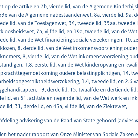
o
et op de artikelen 7b, vierde lid, van de Algemene Kinderbijsla
t
63e van de Algemene nabestaandenwet, 8a, vierde lid, 9a, 
t
ede lid, van de Toeslagenwet, 34, tweede lid, 35aa, tweede li
e
kloosheidswet, 7a, vijfde lid, en 19a, tweede lid, van de We
:
ede lid, van de Wet financiering sociale verzekeringen, 10,
7
klozen, 8, derde lid, van de Wet inkomensvoorziening ouder
7
knemers, 8, vierde lid, van de Wet inkomensvoorziening oud
K
fstandigen, 1.8, eerste lid, van de Wet kinderopvang en kwal
b
pkrachttegemoetkoming oudere belastingplichtigen, 14, tweed
arbeidsongeschiktheidsverzekering, 1:4, tweede lid, en 2:6
ggehandicapten, 13, derde lid, 15, twaalfde en dertiende lid, 36
fde lid, en 61, achtste en negende lid, van de Wet werk en 
de lid, 31, derde lid, en 45a, vijfde lid, van de Ziektewet;
Afdeling advisering van de Raad van State gehoord (advies
ien het nader rapport van Onze Minister van Sociale Zake