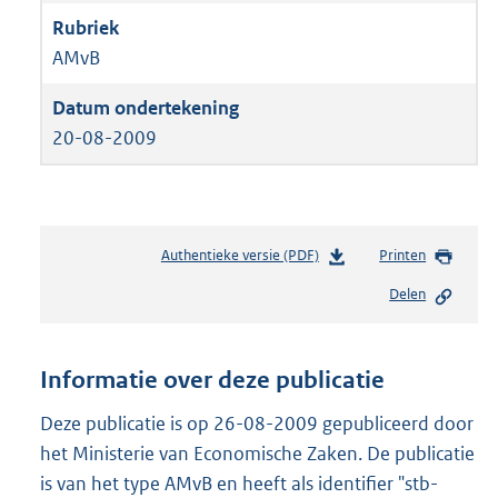
AMvB
20-08-2009
Authentieke versie (PDF)
b
Printen
e
Delen
s
t
a
n
Informatie over deze publicatie
d
s
Deze publicatie is op 26-08-2009 gepubliceerd door
g
het Ministerie van Economische Zaken. De publicatie
r
is van het type AMvB en heeft als identifier "stb-
o