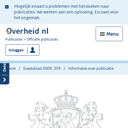
Ter
Mogelijk ervaart u problemen met het zoeken naar
informatie:
publicaties. We werken aan een oplossing. Excuses voor
het ongemak.
Menu
U
Publicaties
Officiële publicaties
bent
Inloggen
nu
hier:
Home
Staatsblad 2009, 359
Informatie over publicatie