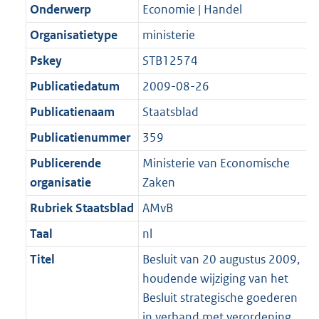
t
a
a
Onderwerp
Economie | Handel
K
2
t
a
b
K
Organisatietype
ministerie
t
b
Pskey
STB12574
Publicatiedatum
2009-08-26
Publicatienaam
Staatsblad
Publicatienummer
359
Publicerende
Ministerie van Economische
organisatie
Zaken
Rubriek Staatsblad
AMvB
Taal
nl
Titel
Besluit van 20 augustus 2009,
houdende wijziging van het
Besluit strategische goederen
in verband met verordening