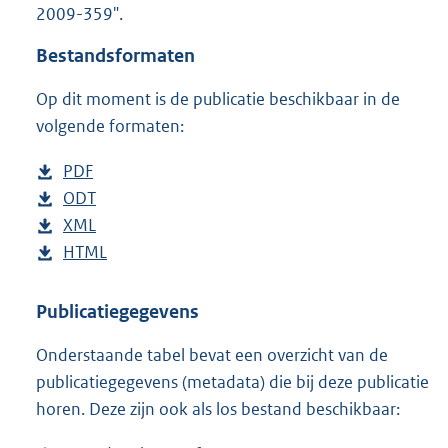
2009-359".
o
t
Bestandsformaten
t
e
Op dit moment is de publicatie beschikbaar in de
:
3
volgende formaten:
5
K
D
PDF
b
b
o
D
ODT
e
b
w
o
D
XML
s
e
b
n
w
o
D
HTML
t
s
e
b
l
n
w
o
a
t
s
e
o
l
n
w
n
a
t
s
Publicatiegegevens
a
o
l
n
d
n
a
t
Onderstaande tabel bevat een overzicht van de
d
a
o
l
s
d
n
a
publicatiegegevens (metadata) die bij deze publicatie
p
d
a
o
g
s
d
n
horen. Deze zijn ook als los bestand beschikbaar:
u
p
d
a
r
g
s
d
b
u
p
d
o
r
g
s