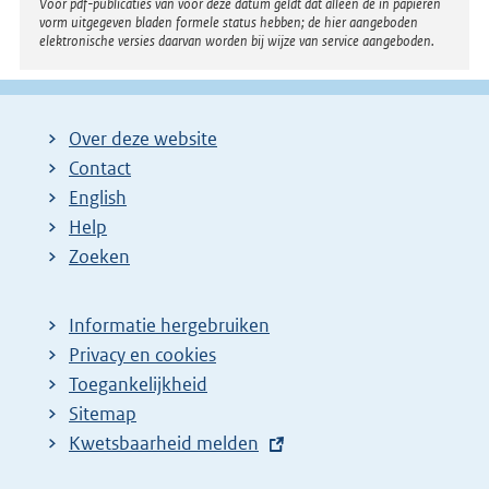
Voor pdf-publicaties van vóór deze datum geldt dat alleen de in papieren
vorm uitgegeven bladen formele status hebben; de hier aangeboden
elektronische versies daarvan worden bij wijze van service aangeboden.
Over deze website
Contact
English
Help
Zoeken
Informatie hergebruiken
Privacy en cookies
Toegankelijkheid
Sitemap
E
Kwetsbaarheid melden
x