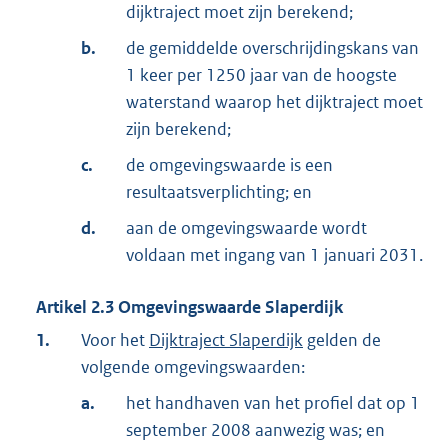
dijktraject moet zijn berekend;
b.
de gemiddelde overschrijdingskans van
1 keer per 1250 jaar van de hoogste
waterstand waarop het dijktraject moet
zijn berekend;
c.
de omgevingswaarde is een
resultaatsverplichting; en
d.
aan de omgevingswaarde wordt
voldaan met ingang van 1 januari 2031.
Artikel
2.3
Omgevingswaarde Slaperdijk
1.
Voor het
Dijktraject Slaperdijk
gelden de
volgende omgevingswaarden:
a.
het handhaven van het profiel dat op 1
september 2008 aanwezig was; en