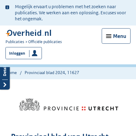
Ter
Mogelijk ervaart u problemen met het zoeken naar
informatie:
publicaties. We werken aan een oplossing. Excuses voor
het ongemak.
Menu
U
Publicaties
Officiële publicaties
bent
Inloggen
nu
hier:
Home
Provinciaal blad 2024, 11627