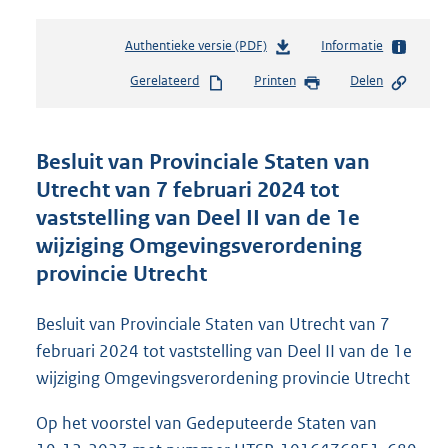
Authentieke versie (PDF)
b
Informatie
e
Gerelateerd
Printen
Delen
s
t
a
n
Besluit van Provinciale Staten van
d
Utrecht van 7 februari 2024 tot
s
vaststelling van Deel II van de 1e
g
r
wijziging Omgevingsverordening
o
provincie Utrecht
o
t
t
Besluit van Provinciale Staten van Utrecht van 7
e
februari 2024 tot vaststelling van Deel II van de 1e
:
wijziging Omgevingsverordening provincie Utrecht
6
,
Op het voorstel van Gedeputeerde Staten van
7
M