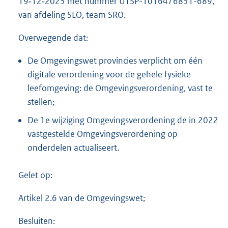
19‑12‑2023 met nummer UTSP-1016476851-689,
b
van afdeling SLO, team SRO.
Overwegende dat:
De Omgevingswet provincies verplicht om één
digitale verordening voor de gehele fysieke
leefomgeving: de Omgevingsverordening, vast te
stellen;
De 1e wijziging Omgevingsverordening de in 2022
vastgestelde Omgevingsverordening op
onderdelen actualiseert.
Gelet op:
Artikel 2.6 van de Omgevingswet;
Besluiten: