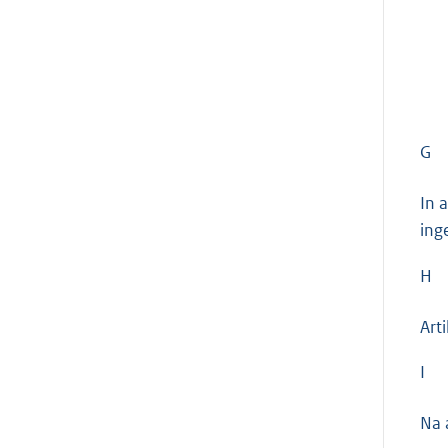
G
In 
ing
H
Arti
I
Na 