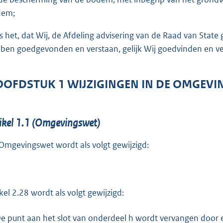
t
dem;
t
e
is het, dat Wij, de Afdeling advisering van de Raad van Sta
:
ben goedgevonden en verstaan, gelijk Wij goedvinden en ver
6
6
OFDSTUK 1 WIJZIGINGEN IN DE OMGEV
K
b
ikel 1.1 (Omgevingswet)
Omgevingswet wordt als volgt gewijzigd:
ikel 2.28 wordt als volgt gewijzigd:
e punt aan het slot van onderdeel h wordt vervangen door