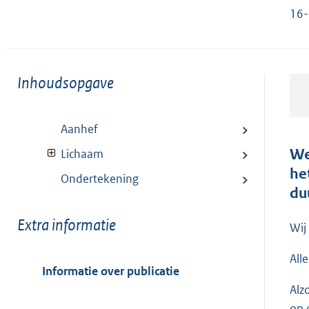
16-
Toon
Inhoudsopgave
meer
van:
Aanhef
We
Lichaam
he
Ondertekening
du
Toon
Extra informatie
Wij
meer
van:
All
Informatie over publicatie
Alz
op 