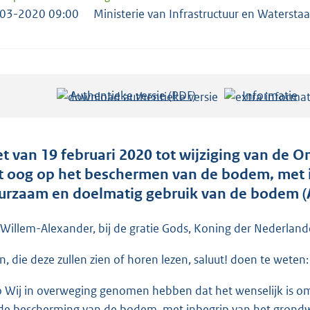
03-2020 09:00
Ministerie van Infrastructuur en Waterstaa
Authentieke versie (PDF)
b
Informatie
e
s
t
t van 19 februari 2020 tot wijziging van de
a
t oog op het beschermen van de bodem, met i
n
urzaam en doelmatig gebruik van de bodem 
d
s
 Willem-Alexander, bij de gratie Gods, Koning der Nederlande
g
en, die deze zullen zien of horen lezen, saluut! doen te weten:
r
o
o Wij in overweging genomen hebben dat het wenselijk is o
o
de bescherming van de bodem, met inbegrip van het grondw