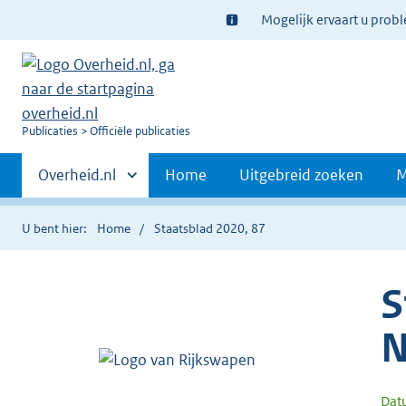
Ter
Mogelijk ervaart u prob
informatie:
U
Publicaties
Officiële publicaties
bent
Primaire
nu
Andere
Overheid.nl
Home
Uitgebreid zoeken
M
hier:
sites
navigatie
binnen
U bent hier:
Home
Staatsblad 2020, 87
S
N
Dat