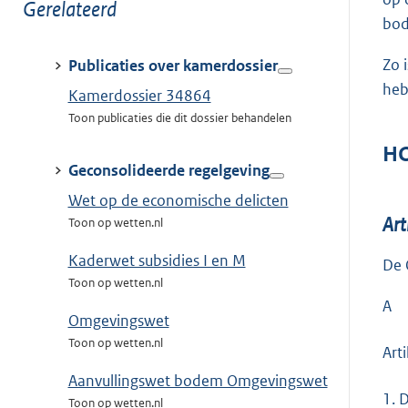
Toon
Gerelateerd
bo
meer
van:
Zo 
Publicaties over kamerdossier
heb
Kamerdossier 34864
Toon publicaties die dit dossier behandelen
HO
Geconsolideerde regelgeving
Wet op de economische delicten
Art
Toon op wetten.nl
Kaderwet subsidies I en M
De 
Toon op wetten.nl
A
Omgevingswet
Toon op wetten.nl
Art
Aanvullingswet bodem Omgevingswet
1.
D
Toon op wetten.nl