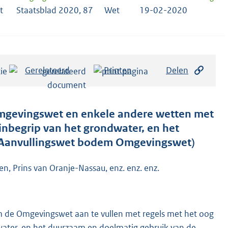
t
Staatsblad 2020, 87
Wet
19-02-2020
Gerelateerd
Printen
Delen
 Omgevingswet en enkele andere wetten met
nbegrip van het grondwater, en het
(Aanvullingswet bodem Omgevingswet)
n, Prins van Oranje-Nassau, enz. enz. enz.
m de Omgevingswet aan te vullen met regels met het oog
ater, en het duurzaam en doelmatig gebruik van de