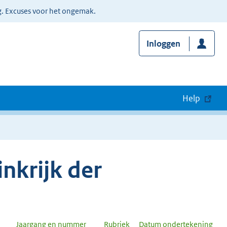
g. Excuses voor het ongemak.
Inloggen
Help
nkrijk der
Jaargang en nummer
Rubriek
Datum ondertekening