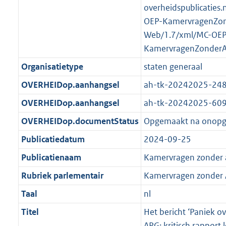
K
2
overheidspublicaties.
t
a
b
K
OEP-KamervragenZo
t
b
Web/1.7/xml/MC-OEP
KamervragenZonder
Organisatietype
staten generaal
OVERHEIDop.aanhangsel
ah-tk-20242025-24
OVERHEIDop.aanhangsel
ah-tk-20242025-60
OVERHEIDop.documentStatus
Opgemaakt na onop
Publicatiedatum
2024-09-25
Publicatienaam
Kamervragen zonder
Rubriek parlementair
Kamervragen zonder
Taal
nl
Titel
Het bericht ‘Paniek o
APG: kritisch rapport