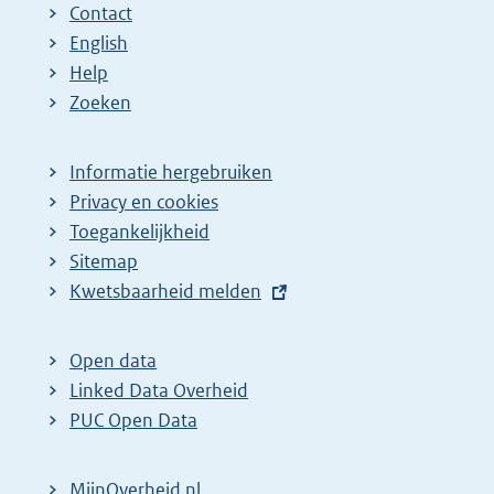
Contact
English
Help
Zoeken
Informatie hergebruiken
Privacy en cookies
Toegankelijkheid
Sitemap
E
Kwetsbaarheid melden
x
t
Open data
e
Linked Data Overheid
r
PUC Open Data
n
e
MijnOverheid.nl