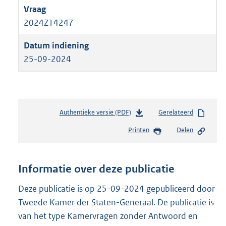
2024Z14247
25-09-2024
Authentieke versie (PDF)
b
Gerelateerd
e
Printen
Delen
s
t
a
n
Informatie over deze publicatie
d
s
Deze publicatie is op 25-09-2024 gepubliceerd door
g
Tweede Kamer der Staten-Generaal. De publicatie is
r
van het type Kamervragen zonder Antwoord en
o