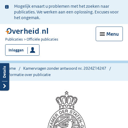
Ter
Mogelijk ervaart u problemen met het zoeken naar
informatie:
publicaties. We werken aan een oplossing. Excuses voor
het ongemak.
Menu
U
Publicaties
Officiële publicaties
bent
Inloggen
nu
hier:
Home
Kamervragen zonder antwoord nr. 2024Z14247
Informatie over publicatie