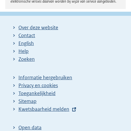
elektronische versies daarvan worden bij wijze van service aangeboden.
:
Over deze website
Contact
English
Help
Zoeken
Informatie hergebruiken
Privacy en cookies
Toegankelijkheid
Sitemap
E
Kwetsbaarheid melden
x
t
Open data