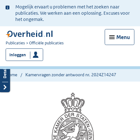
Ter
Mogelijk ervaart u problemen met het zoeken naar
informatie:
publicaties. We werken aan een oplossing. Excuses voor
het ongemak.
Menu
U
Publicaties
Officiële publicaties
bent
Inloggen
nu
hier:
Home
Kamervragen zonder antwoord nr. 2024Z14247