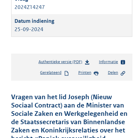
2024Z14247
25-09-2024
Authentieke versie (PDF)
b
Informatie
e
Gerelateerd
Printen
Delen
s
t
a
n
Vragen van het lid Joseph (Nieuw
d
Sociaal Contract) aan de Minister van
s
Sociale Zaken en Werkgelegenheid en
g
r
de Staatssecretaris van Binnenlandse
o
Zaken en Koninkrijksrelaties over het
o