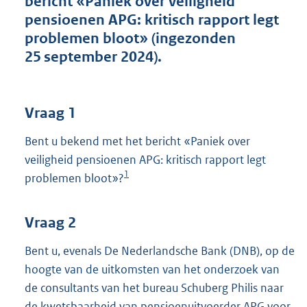
bericht «Paniek over veiligheid
t
pensioenen APG: kritisch rapport legt
t
e
problemen bloot» (ingezonden
:
25 september 2024).
4
0
K
b
Vraag 1
Bent u bekend met het bericht «Paniek over
veiligheid pensioenen APG: kritisch rapport legt
1
problemen bloot»?
Vraag 2
Bent u, evenals De Nederlandsche Bank (DNB), op de
hoogte van de uitkomsten van het onderzoek van
de consultants van het bureau Schuberg Philis naar
de kwetsbaarheid van pensioenuitvoerder APG voor