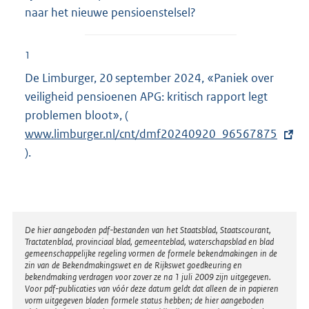
naar het nieuwe pensioenstelsel?
1
De Limburger, 20 september 2024, «Paniek over
veiligheid pensioenen APG: kritisch rapport legt
problemen bloot», (
E
www.limburger.nl/cnt/dmf20240920_96567875
x
).
t
e
r
n
e
Disclaimer
De hier aangeboden pdf-bestanden van het Staatsblad, Staatscourant,
Tractatenblad, provinciaal blad, gemeenteblad, waterschapsblad en blad
l
gemeenschappelijke regeling vormen de formele bekendmakingen in de
i
zin van de Bekendmakingswet en de Rijkswet goedkeuring en
bekendmaking verdragen voor zover ze na 1 juli 2009 zijn uitgegeven.
n
Voor pdf-publicaties van vóór deze datum geldt dat alleen de in papieren
k
vorm uitgegeven bladen formele status hebben; de hier aangeboden