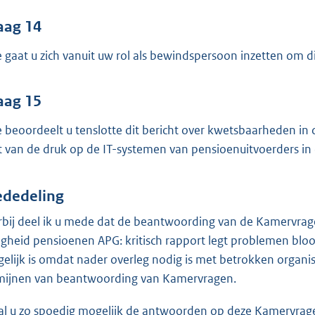
aag 14
 gaat u zich vanuit uw rol als bewindspersoon inzetten om di
aag 15
 beoordeelt u tenslotte dit bericht over kwetsbaarheden in 
ht van de druk op de IT-systemen van pensioenuitvoerders in 
dedeling
rbij deel ik u mede dat de beantwoording van de Kamervragen
ligheid pensioenen APG: kritisch rapport legt problemen blo
elijk is omdat nader overleg nodig is met betrokken organisat
mijnen van beantwoording van Kamervragen.
zal u zo spoedig mogelijk de antwoorden op deze Kamervra