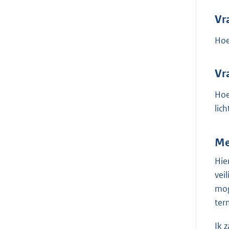
Vr
Hoe
Vr
Hoe
lic
Me
Hie
vei
mog
ter
Ik 