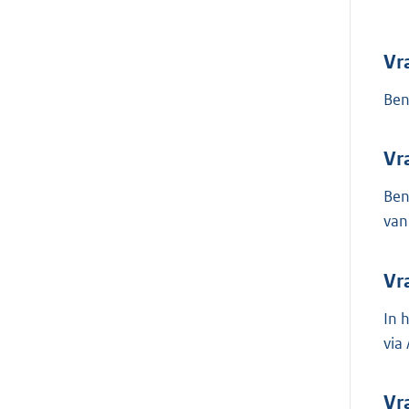
Vr
Ben
Vr
Ben
van
Vr
In 
via
Vr