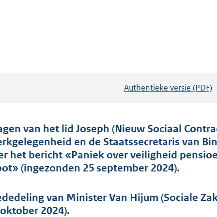
Authentieke versie (PDF)
b
e
s
t
agen van het lid Joseph (Nieuw Sociaal Contra
a
rkgelegenheid en de Staatssecretaris van Bin
n
er het bericht «Paniek over veiligheid pensio
d
oot» (ingezonden 25 september 2024).
s
g
dedeling van Minister Van Hijum (Sociale Z
r
 oktober 2024).