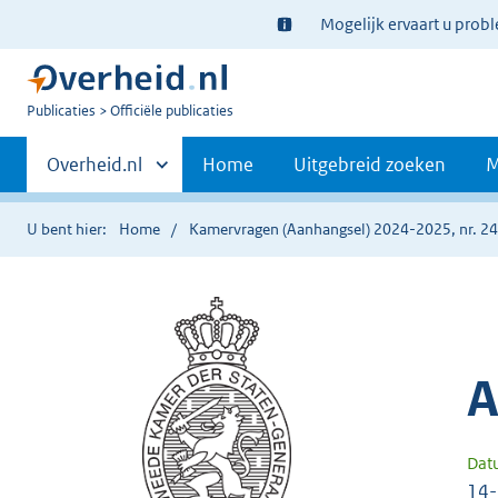
Ter
Mogelijk ervaart u prob
informatie:
U
Publicaties
Officiële publicaties
bent
Primaire
nu
Andere
Overheid.nl
Home
Uitgebreid zoeken
M
hier:
sites
navigatie
binnen
U bent hier:
Home
Kamervragen (Aanhangsel) 2024-2025, nr. 2
A
Dat
14-