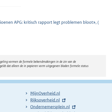
oenen APG: kritisch rapport legt problemen bloot», (
E
x
t
e
r
n
regeling vormen de formele bekendmakingen in de zin van de
e
eldt dat alleen de in papieren vorm uitgegeven bladen formele status
l
i
n
k
MijnOverheid.nl
:
E
Rijksoverheid.nl
x
E
Ondernemersplein.nl