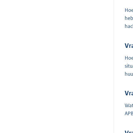
Hoe
heb
hac
Vr
Hoe
sit
huu
Vr
Wat
APB
Vr