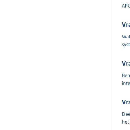
APG
Vr
Wat
sys
Vr
Ben
int
Vr
Dee
het