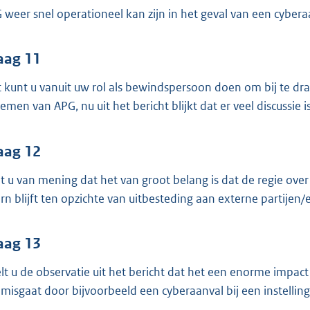
 weer snel operationeel kan zijn in het geval van een cybera
aag 11
 kunt u vanuit uw rol als bewindspersoon doen om bij te dr
temen van APG, nu uit het bericht blijkt dat er veel discuss
aag 12
t u van mening dat het van groot belang is dat de regie over 
ern blijft ten opzichte van uitbesteding aan externe partijen
aag 13
lt u de observatie uit het bericht dat het een enorme impact
 misgaat door bijvoorbeeld een cyberaanval bij een instellin