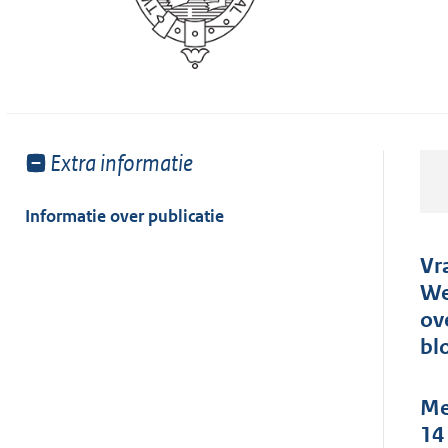
Toon
Extra informatie
meer
van:
Informatie over publicatie
Vr
We
ov
bl
Me
14