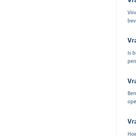
Vin
bev
Vr
Is 
pen
Vr
Ben
ope
Vr
Hoe