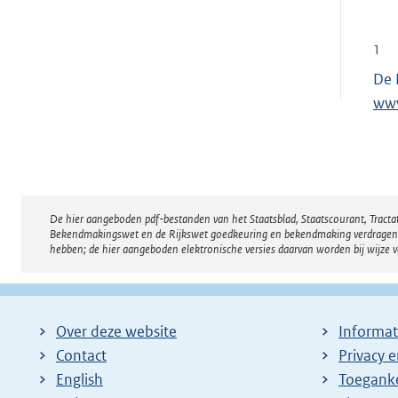
1
De 
www
De hier aangeboden pdf-bestanden van het Staatsblad, Staatscourant, Tract
Disclaimer
Bekendmakingswet en de Rijkswet goedkeuring en bekendmaking verdragen voor
hebben; de hier aangeboden elektronische versies daarvan worden bij wijze 
Over deze website
Informat
Contact
Privacy 
English
Toeganke