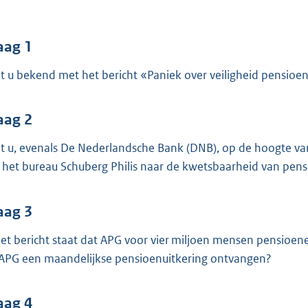
o
o
t
aag 1
t
t u bekend met het bericht «Paniek over veiligheid pensioen
e
:
4
aag 2
1
t u, evenals De Nederlandsche Bank (DNB), op de hoogte va
 het bureau Schuberg Philis naar de kwetsbaarheid van pen
b
aag 3
het bericht staat dat APG voor vier miljoen mensen pensio
 APG een maandelijkse pensioenuitkering ontvangen?
aag 4