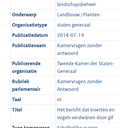
K
2
landschapsbeheer
t
a
b
K
t
Onderwerp
Landbouw | Planten
b
Organisatietype
staten generaal
Publicatiedatum
2014-07-14
Publicatienaam
Kamervragen zonder
antwoord
Publicerende
Tweede Kamer der Staten-
organisatie
Generaal
Rubriek
Kamervragen zonder
parlementair
Antwoord
Taal
nl
Titel
Het bericht dat insecten en
vogels verdwijnen door gif
Type kamervraag
Schriftelijke vragen