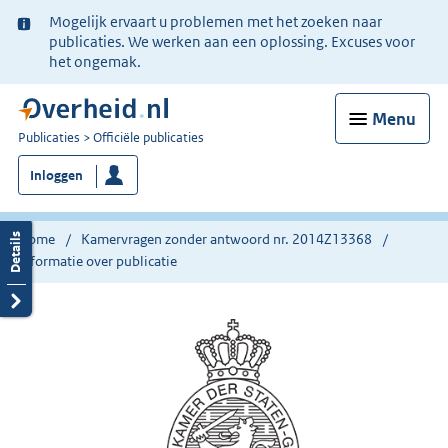
Ter
Mogelijk ervaart u problemen met het zoeken naar
informatie:
publicaties. We werken aan een oplossing. Excuses voor
het ongemak.
Menu
U
Publicaties
Officiële publicaties
bent
Inloggen
nu
hier:
Home
Kamervragen zonder antwoord nr. 2014Z13368
Informatie over publicatie