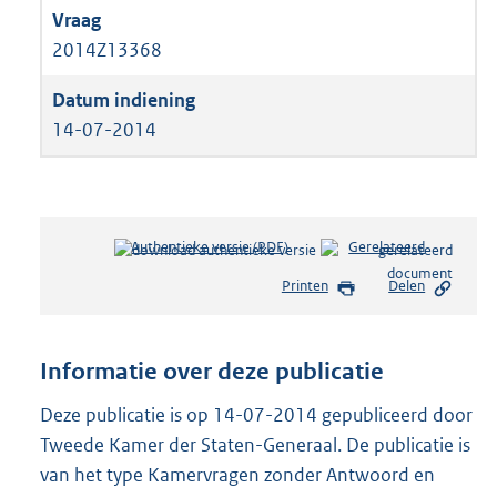
2014Z13368
14-07-2014
Authentieke versie (PDF)
b
Gerelateerd
e
Printen
Delen
s
t
a
n
Informatie over deze publicatie
d
s
Deze publicatie is op 14-07-2014 gepubliceerd door
g
Tweede Kamer der Staten-Generaal. De publicatie is
r
van het type Kamervragen zonder Antwoord en
o