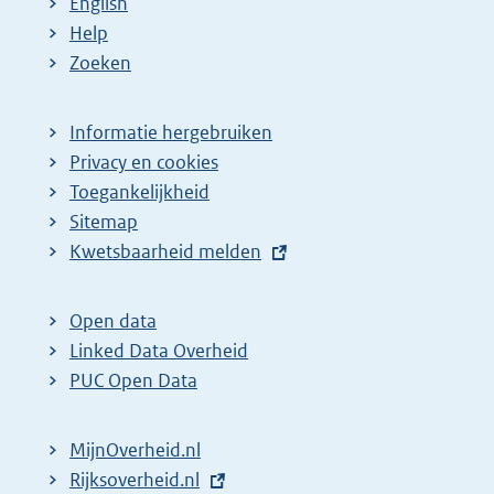
English
Help
Zoeken
Informatie hergebruiken
Privacy en cookies
Toegankelijkheid
Sitemap
E
Kwetsbaarheid melden
x
t
Open data
e
Linked Data Overheid
r
PUC Open Data
n
e
MijnOverheid.nl
l
E
Rijksoverheid.nl
i