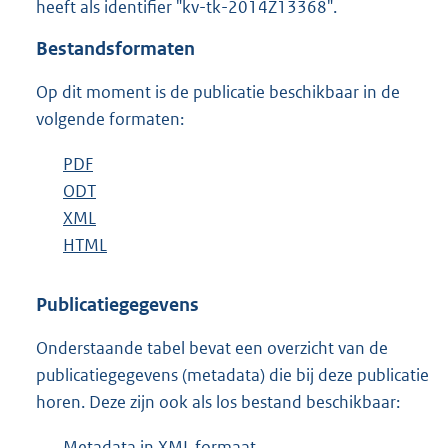
heeft als identifier "kv-tk-2014Z13368".
o
t
Bestandsformaten
t
e
Op dit moment is de publicatie beschikbaar in de
:
3
volgende formaten:
6
K
D
PDF
b
b
o
D
ODT
e
b
w
o
D
XML
s
e
b
n
w
o
D
HTML
t
s
e
b
l
n
w
o
a
t
s
e
o
l
n
w
n
a
t
s
Publicatiegegevens
a
o
l
n
d
n
a
t
Onderstaande tabel bevat een overzicht van de
d
a
o
l
s
d
n
a
publicatiegegevens (metadata) die bij deze publicatie
p
d
a
o
g
s
d
n
horen. Deze zijn ook als los bestand beschikbaar:
u
p
d
a
r
g
s
d
b
u
p
d
o
r
g
s
Metadata in XML formaat
b