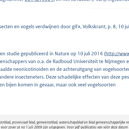
secten en vogels verdwijnen door gif», Volkskrant, p. 8, 10 ju
een studie gepubliceerd in Nature op 10 juli 2014 (
E
http://ww
enschappers van o.a. de Radboud Universiteit te Nijmegen 
x
aalde neonicotinoiden en de achteruitgang van vogelsoorte
t
andere insecteneters. Deze schadelijke effecten van deze pes
e
een bijen komen in gevaar, maar ook veel vogelsoorten
r
n
e
l
i
atenblad, provinciaal blad, gemeenteblad, waterschapsblad en blad gemeenschappelijke 
n
 zover ze na 1 juli 2009 zijn uitgegeven. Voor pdf-publicaties van vóór deze datum g