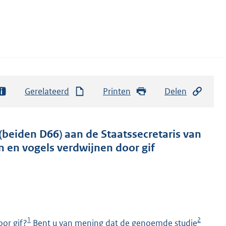
Gerelateerd
Printen
Delen
beiden D66) aan de Staatssecretaris van
n en vogels verdwijnen door gif
1
2
oor gif?
Bent u van mening dat de genoemde studie