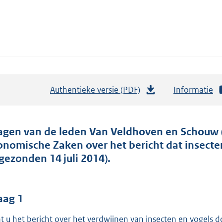
Authentieke versie (PDF)
b
Informatie
e
s
t
agen van de leden Van Veldhoven en Schouw (
a
onomische Zaken over het bericht dat insecte
n
ngezonden 14 juli 2014).
d
s
g
aag 1
r
t u het bericht over het verdwijnen van insecten en vogels d