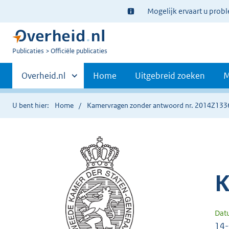
Ter
Mogelijk ervaart u prob
informatie:
U
Publicaties
Officiële publicaties
bent
Primaire
nu
Andere
Overheid.nl
Home
Uitgebreid zoeken
M
hier:
sites
navigatie
binnen
U bent hier:
Home
Kamervragen zonder antwoord nr. 2014Z133
K
Dat
14