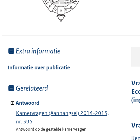
Toon
Extra informatie
meer
van:
Informatie over publicatie
Vr
Toon
Gerelateerd
Ec
meer
(i
van:
Antwoord
Kamervragen (Aanhangsel) 2014-2015,
nr. 396
Vr
Antwoord op de gestelde kamervragen
Ken