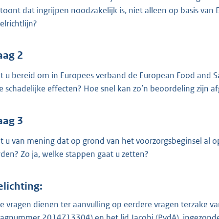
o
toont dat ingrijpen noodzakelijk is, niet alleen op basis va
o
lrichtlijn?
t
t
e
aag 2
:
t u bereid om in Europees verband de European Food and Saf
3
e schadelijke effecten? Hoe snel kan zo’n beoordeling zijn a
6
K
aag 3
b
t u van mening dat op grond van het voorzorgsbeginsel al
den? Zo ja, welke stappen gaat u zetten?
elichting:
e vragen dienen ter aanvulling op eerdere vragen terzake van
raagnummer
2014Z13304
) en het lid Jacobi (PvdA), ingezond