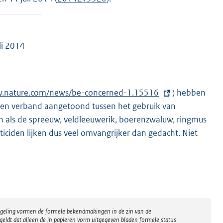
li 2014
w.nature.com/news/be-concerned-1.15516
) hebben
een verband aangetoond tussen het gebruik van
n als de spreeuw, veldleeuwerik, boerenzwaluw, ringmus
ticiden lijken dus veel omvangrijker dan gedacht. Niet
regeling vormen de formele bekendmakingen in de zin van de
eldt dat alleen de in papieren vorm uitgegeven bladen formele status