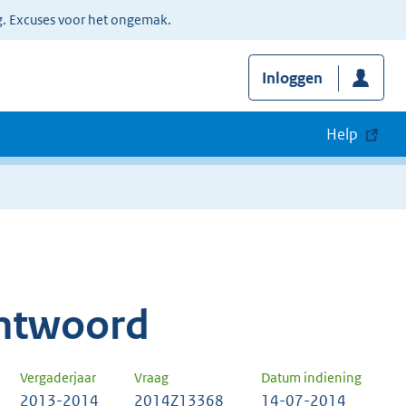
g. Excuses voor het ongemak.
Inloggen
Help
ntwoord
Vergaderjaar
Vraag
Datum indiening
2013-2014
2014Z13368
14-07-2014