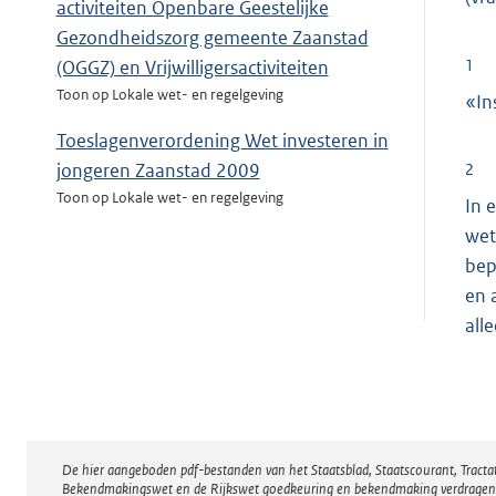
activiteiten Openbare Geestelijke
Gezondheidszorg gemeente Zaanstad
1
(OGGZ) en Vrijwilligersactiviteiten
Toon op Lokale wet- en regelgeving
«In
Toeslagenverordening Wet investeren in
jongeren Zaanstad 2009
2
Toon op Lokale wet- en regelgeving
In 
wet
bep
en 
all
De hier aangeboden pdf-bestanden van het Staatsblad, Staatscourant, Tract
Disclaimer
Bekendmakingswet en de Rijkswet goedkeuring en bekendmaking verdragen voor