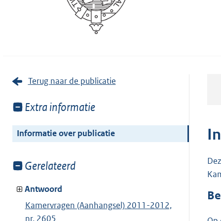
Terug naar de publicatie
Toon
Extra informatie
meer
van:
I
Informatie over publicatie
Dez
Toon
Gerelateerd
Kam
meer
van:
Antwoord
Be
Kamervragen (Aanhangsel) 2011-2012,
nr. 2605
Op 