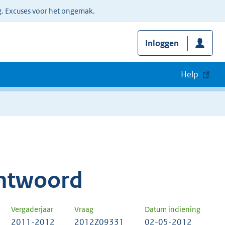
g. Excuses voor het ongemak.
Inloggen
Help
ntwoord
Vergaderjaar
Vraag
Datum indiening
2011-2012
2012Z09331
02-05-2012