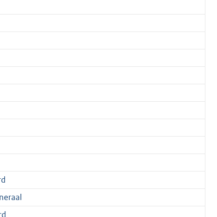
rd
neraal
rd