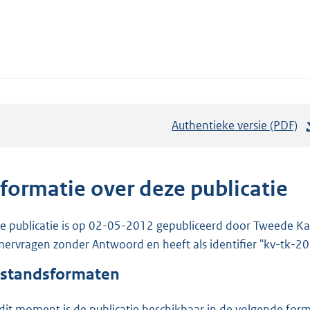
Authentieke versie (PDF)
b
e
s
t
nformatie over deze publicatie
a
n
e publicatie is op 02-05-2012 gepubliceerd door Tweede Kam
d
ervragen zonder Antwoord en heeft als identifier "kv-tk-
s
standsformaten
g
r
dit moment is de publicatie beschikbaar in de volgende for