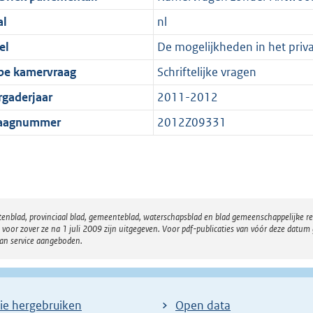
al
nl
el
De mogelijkheden in het priv
pe kamervraag
Schriftelijke vragen
rgaderjaar
2011-2012
aagnummer
2012Z09331
atenblad, provinciaal blad, gemeenteblad, waterschapsblad en blad gemeenschappelijke 
 zover ze na 1 juli 2009 zijn uitgegeven. Voor pdf-publicaties van vóór deze datum g
van service aangeboden.
ie hergebruiken
Open data