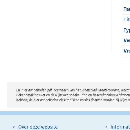
Ta
Tit
Ty
Ve
Vr
De hier aangeboden pdf-bestanden van het Staatsblad, Staatscourant, Tract
Disclaimer
Bekendmakingswet en de Rijkswet goedkeuring en bekendmaking verdragen voor
hebben; de hier aangeboden elektronische versies daarvan worden bij wijze 
Over deze website
Informat