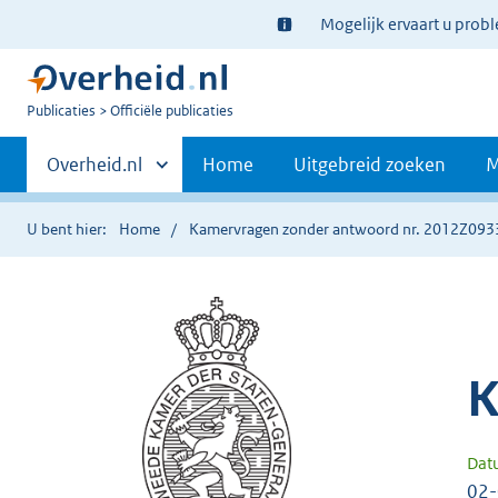
Ter
Mogelijk ervaart u prob
informatie:
U
Publicaties
Officiële publicaties
bent
Primaire
nu
Andere
Overheid.nl
Home
Uitgebreid zoeken
M
hier:
sites
navigatie
binnen
U bent hier:
Home
Kamervragen zonder antwoord nr. 2012Z093
K
Dat
02