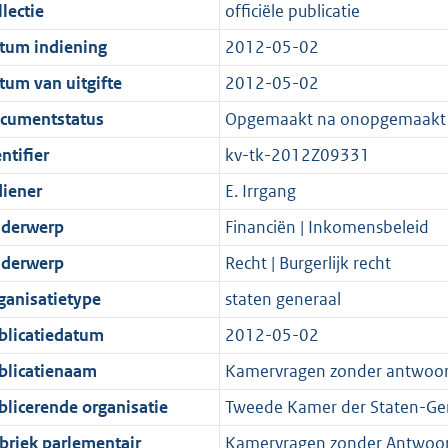
t
a
c
i
:
e
t
t
lectie
officiële publicatie
d
n
i
t
a
c
3
:
e
t
tum indiening
2012-05-02
s
d
e
i
t
a
9
7
:
e
g
s
i
e
i
t
K
K
3
:
tum van uitgifte
2012-05-02
r
g
n
i
e
i
b
b
K
2
cumentstatus
Opgemaakt na onopgemaakt
o
r
f
n
i
e
b
K
ntifier
kv-tk-2012Z09331
o
o
o
f
n
i
b
t
o
r
o
f
n
diener
E. Irrgang
t
t
m
r
o
f
derwerp
Financiën | Inkomensbeleid
e
t
a
m
r
o
derwerp
Recht | Burgerlijk recht
:
e
a
a
m
r
2
:
t
a
a
m
ganisatietype
staten generaal
K
2
t
a
a
blicatiedatum
2012-05-02
b
K
t
a
blicatienaam
Kamervragen zonder antwoo
b
t
blicerende organisatie
Tweede Kamer der Staten-Ge
briek parlementair
Kamervragen zonder Antwoo