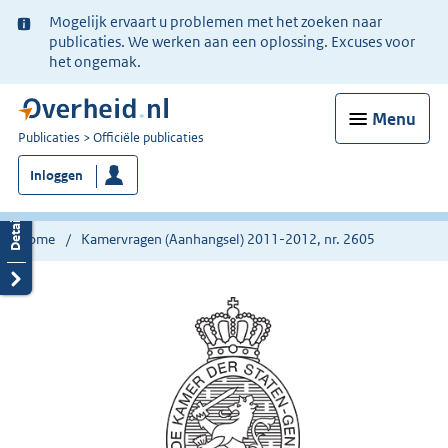
Ter
Mogelijk ervaart u problemen met het zoeken naar
informatie:
publicaties. We werken aan een oplossing. Excuses voor
het ongemak.
Menu
U
Publicaties
Officiële publicaties
bent
Inloggen
nu
hier:
Home
Kamervragen (Aanhangsel) 2011-2012, nr. 2605