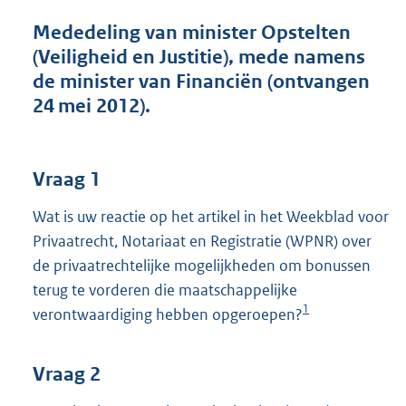
t
t
Mededeling van minister Opstelten
e
(Veiligheid en Justitie), mede namens
:
de minister van Financiën (ontvangen
4
1
24 mei 2012).
K
b
Vraag 1
Wat is uw reactie op het artikel in het Weekblad voor
Privaatrecht, Notariaat en Registratie (WPNR) over
de privaatrechtelijke mogelijkheden om bonussen
terug te vorderen die maatschappelijke
1
verontwaardiging hebben opgeroepen?
Vraag 2