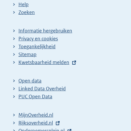
Help
Zoeken
Informatie hergebruiken
Privacy en cookies
Toegankelijkheid
Sitemap
E
Kwetsbaarheid melden
x
t
Open data
e
Linked Data Overheid
r
PUC Open Data
n
e
MijnOverheid.nl
l
E
Rijksoverheid.nl
i
x
E
Ondernemersplein.nl