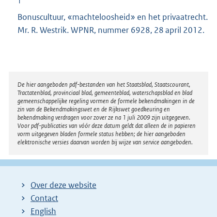
1
Bonuscultuur, «machteloosheid» en het privaatrecht.
Mr. R. Westrik. WPNR, nummer 6928, 28 april 2012.
Disclaimer
De hier aangeboden pdf-bestanden van het Staatsblad, Staatscourant,
Tractatenblad, provinciaal blad, gemeenteblad, waterschapsblad en blad
gemeenschappelijke regeling vormen de formele bekendmakingen in de
zin van de Bekendmakingswet en de Rijkswet goedkeuring en
bekendmaking verdragen voor zover ze na 1 juli 2009 zijn uitgegeven.
Voor pdf-publicaties van vóór deze datum geldt dat alleen de in papieren
vorm uitgegeven bladen formele status hebben; de hier aangeboden
elektronische versies daarvan worden bij wijze van service aangeboden.
Over deze website
Contact
English