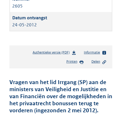
2605
24-05-2012
Authentieke versie (PDF)
b
Informatie
e
Printen
Delen
s
t
a
n
Vragen van het lid Irrgang (SP) aan de
d
ministers van Veiligheid en Justitie en
s
van Financiën over de mogelijkheden in
g
r
het privaatrecht bonussen terug te
o
vorderen (ingezonden 2 mei 2012).
o