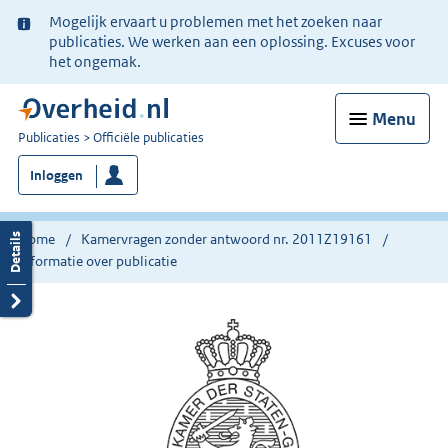
Ter
Mogelijk ervaart u problemen met het zoeken naar
informatie:
publicaties. We werken aan een oplossing. Excuses voor
het ongemak.
Menu
U
Publicaties
Officiële publicaties
bent
Inloggen
nu
hier:
Home
Kamervragen zonder antwoord nr. 2011Z19161
Informatie over publicatie