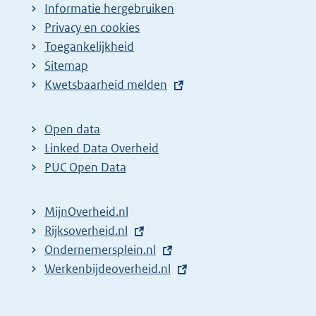
Informatie hergebruiken
Privacy en cookies
Toegankelijkheid
Sitemap
E
Kwetsbaarheid melden
x
t
Open data
e
Linked Data Overheid
r
PUC Open Data
n
e
MijnOverheid.nl
l
E
Rijksoverheid.nl
i
x
E
Ondernemersplein.nl
n
t
x
E
Werkenbijdeoverheid.nl
k
e
t
x
:
r
e
t