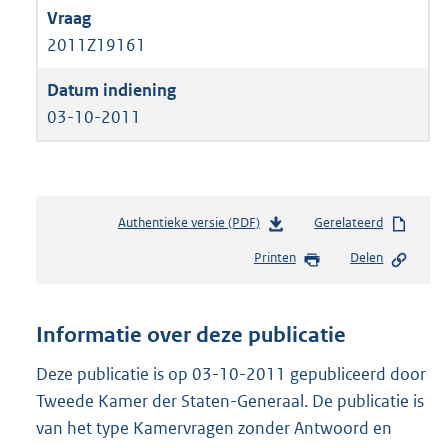
2011Z19161
03-10-2011
Authentieke versie (PDF)
b
Gerelateerd
e
Printen
Delen
s
t
a
n
Informatie over deze publicatie
d
s
Deze publicatie is op 03-10-2011 gepubliceerd door
g
Tweede Kamer der Staten-Generaal. De publicatie is
r
van het type Kamervragen zonder Antwoord en
o