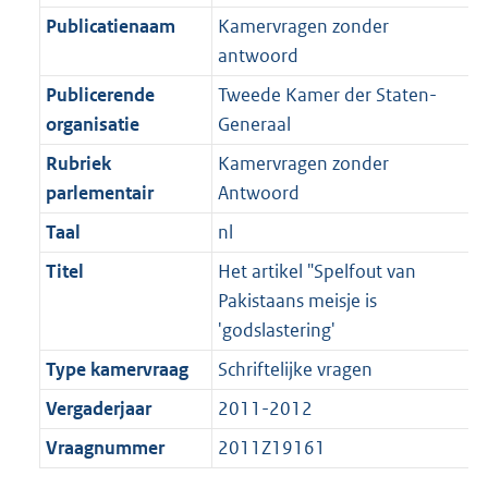
K
2
t
a
Publicatienaam
Kamervragen zonder
b
K
t
antwoord
b
Publicerende
Tweede Kamer der Staten-
organisatie
Generaal
Rubriek
Kamervragen zonder
parlementair
Antwoord
Taal
nl
Titel
Het artikel "Spelfout van
Pakistaans meisje is
'godslastering'
Type kamervraag
Schriftelijke vragen
Vergaderjaar
2011-2012
Vraagnummer
2011Z19161