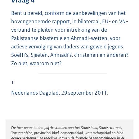
Vraag 4
Bent u bereid, conform de aanbevelingen van het
bovengenoemde rapport, in bilateraal, EU- en VN-
verband te pleiten voor intrekking van de
Pakistaanse blasfemie en Ahmadi-wetten, voor
actieve vervolging van daders van geweld jegens
Soeffi’s, Sjiieten, Ahmadi’s, christenen en anderen?
Zo niet, waarom niet?
1
Nederlands Dagblad, 29 september 2011.
Disclaimer
De hier aangeboden pdf-bestanden van het Staatsblad, Staatscourant,
Tractatenblad, provinciaal blad, gemeenteblad, waterschapsblad en blad
gemeenschappelijke regeling vormen de formele bekendmakingen in de