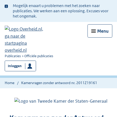
Ter
Mogelijk ervaart u problemen met het zoeken naar
informatie:
publicaties. We werken aan een oplossing. Excuses voor
het ongemak.
Menu
U
Publicaties
Officiële publicaties
bent
Inloggen
nu
hier:
Home
Kamervragen zonder antwoord nr. 2011Z19161