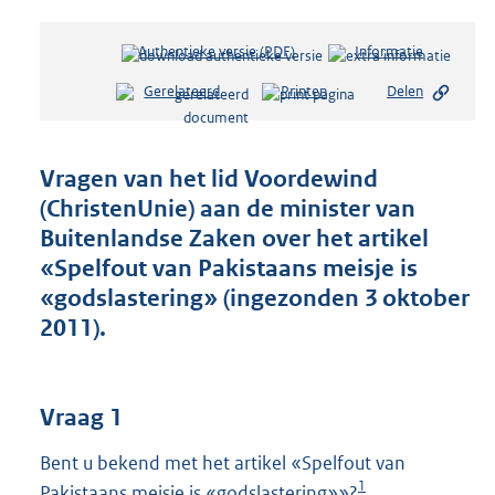
Authentieke versie (PDF)
b
Informatie
e
Gerelateerd
Printen
Delen
s
t
a
n
Vragen van het lid Voordewind
d
(ChristenUnie) aan de minister van
s
Buitenlandse Zaken over het artikel
g
r
«Spelfout van Pakistaans meisje is
o
«godslastering» (ingezonden 3 oktober
o
2011).
t
t
e
:
Vraag 1
3
9
Bent u bekend met het artikel «Spelfout van
K
1
Pakistaans meisje is «godslastering»»?
b