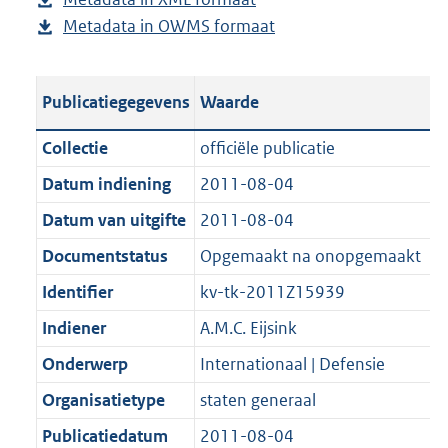
l
b
u
p
o
o
r
g
Metadata in OWMS formaat
e
b
i
l
b
u
t
o
o
r
s
e
c
i
l
b
t
t
o
o
t
s
a
c
i
l
e
t
t
o
Publicatiegegevens
Waarde
a
t
t
a
c
i
:
e
t
t
n
a
i
t
a
c
3
:
e
t
Collectie
officiële publicatie
d
n
e
i
t
a
8
1
:
e
Datum indiening
2011-08-04
s
d
i
e
i
t
K
0
2
:
g
s
Datum van uitgifte
2011-08-04
n
i
e
i
b
K
K
1
r
g
f
n
i
e
b
b
K
Documentstatus
Opgemaakt na onopgemaakt
o
r
o
f
n
i
b
Identifier
kv-tk-2011Z15939
o
o
r
o
f
n
t
o
Indiener
A.M.C. Eijsink
m
r
o
f
t
t
a
m
r
o
Onderwerp
Internationaal | Defensie
e
t
a
a
m
r
Organisatietype
staten generaal
:
e
t
a
a
m
2
:
Publicatiedatum
2011-08-04
t
a
a