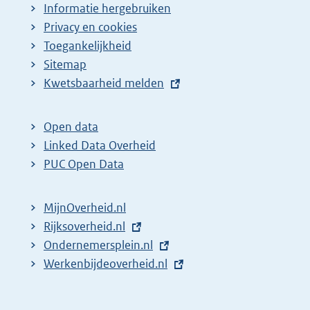
Informatie hergebruiken
Privacy en cookies
Toegankelijkheid
Sitemap
E
Kwetsbaarheid melden
x
t
Open data
e
Linked Data Overheid
r
PUC Open Data
n
e
MijnOverheid.nl
l
E
Rijksoverheid.nl
i
x
E
Ondernemersplein.nl
n
t
x
E
Werkenbijdeoverheid.nl
k
e
t
x
:
r
e
t