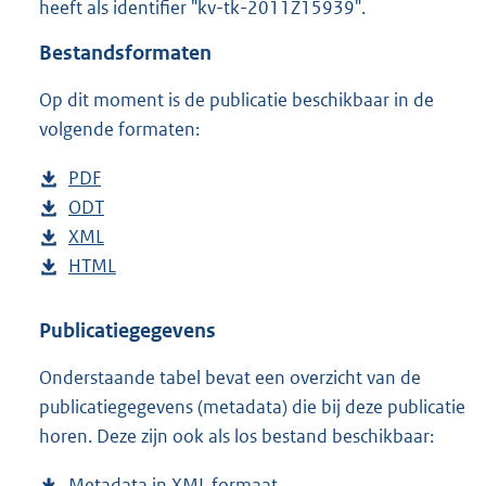
heeft als identifier "kv-tk-2011Z15939".
o
t
Bestandsformaten
t
e
Op dit moment is de publicatie beschikbaar in de
:
3
volgende formaten:
8
K
D
PDF
b
b
o
D
ODT
e
b
w
o
D
XML
s
e
b
n
w
o
D
HTML
t
s
e
b
l
n
w
o
a
t
s
e
o
l
n
w
n
a
t
s
Publicatiegegevens
a
o
l
n
d
n
a
t
Onderstaande tabel bevat een overzicht van de
d
a
o
l
s
d
n
a
publicatiegegevens (metadata) die bij deze publicatie
p
d
a
o
g
s
d
n
horen. Deze zijn ook als los bestand beschikbaar:
u
p
d
a
r
g
s
d
b
u
p
d
o
r
g
s
Metadata in XML formaat
b