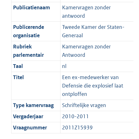
K
2
t
a
Publicatienaam
Kamervragen zonder
b
K
t
antwoord
b
Publicerende
Tweede Kamer der Staten-
organisatie
Generaal
Rubriek
Kamervragen zonder
parlementair
Antwoord
Taal
nl
Titel
Een ex-medewerker van
Defensie die explosief laat
ontploffen
Type kamervraag
Schriftelijke vragen
Vergaderjaar
2010-2011
Vraagnummer
2011Z15939